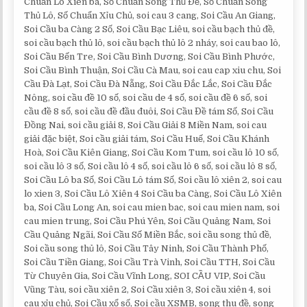
Chuẩn Lô Xiên ba, Số Chuẩn Song Thủ Đề, Số Chuẩn Song
Thủ Lô, Số Chuẩn Xỉu Chủ, soi cau 3 cang, Soi Cầu An Giang,
Soi Cầu ba Càng 2 Số, Soi Cầu Bạc Liêu, soi cầu bạch thủ đề,
soi cầu bạch thủ lô, soi cầu bạch thủ lô 2 nháy, soi cau bao lô,
Soi Cầu Bến Tre, Soi Cầu Bình Dương, Soi Cầu Bình Phước,
Soi Cầu Bình Thuận, Soi Cầu Cà Mau, soi cau cap xiu chu, Soi
Cầu Đà Lạt, Soi Cầu Đà Nẵng, Soi Cầu Đắc Lắc, Soi Cầu Đắc
Nông, soi cầu đề 10 số, soi cầu de 4 số, soi cầu đề 6 số, soi
cầu đề 8 số, soi cầu đề đầu đuôi, Soi Cầu Đề tám Số, Soi Cầu
Đồng Nai, soi cầu giải 8, Soi Cầu Giải 8 Miền Nam, soi cau
giải đặc biệt, Soi cầu giải tám, Soi Cầu Huế, Soi Cầu Khánh
Hoà, Soi Cầu Kiên Giang, Soi Cầu Kom Tum, soi cầu lô 10 số,
soi cầu lô 3 số, Soi cầu lô 4 số, soi cầu lô 6 số, soi cầu lô 8 số,
Soi Cầu Lô ba Số, Soi Cầu Lô tám Số, Soi cầu lô xiên 2, soi cau
lo xien 3, Soi Cầu Lô Xiên 4 Soi Cầu ba Càng, Soi Cầu Lô Xiên
ba, Soi Cầu Long An, soi cau mien bac, soi cau mien nam, soi
cau mien trung, Soi Cầu Phú Yên, Soi Cầu Quảng Nam, Soi
Cầu Quảng Ngãi, Soi Cầu Số Miền Bắc, soi cầu song thủ đề,
Soi cầu song thủ lô, Soi Cầu Tây Ninh, Soi Cầu Thành Phố,
Soi Cầu Tiền Giang, Soi Cầu Trà Vinh, Soi Cầu TTH, Soi Cầu
Từ Chuyên Gia, Soi Cầu Vĩnh Long, SOI CẦU VIP, Soi Cầu
Vũng Tàu, soi cầu xiên 2, Soi Cầu xiên 3, Soi cầu xiên 4, soi
cau xỉu chủ, Soi Cầu xổ số, Soi cầu XSMB, song thu đề, song