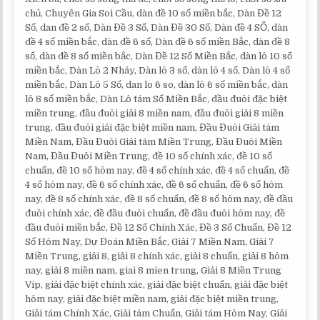
chủ, Chuyên Gia Soi Cầu, dàn đề 10 số miền bắc, Dàn Đề 12
Số, dan đề 2 số, Dàn Đề 3 Số, Dàn Đề 30 Số, Dàn đề 4 SỐ, dàn
đề 4 số miền bắc, dàn đề 6 số, Dàn đề 6 số miền Bắc, dàn đề 8
số, dàn đề 8 số miền bắc, Dàn Đề 12 Số Miền Bắc, dàn lô 10 số
miền bắc, Dàn Lô 2 Nháy, Dàn lô 3 số, dàn lô 4 số, Dàn lô 4 số
miền bắc, Dàn Lô 5 Số, dan lo 6 so, dàn lô 6 số miền bắc, dàn
lô 8 số miền bắc, Dàn Lô tám Số Miền Bắc, đầu đuôi đặc biệt
miền trung, đầu đuôi giải 8 miền nam, đầu đuôi giải 8 miền
trung, đầu đuôi giải đặc biệt miền nam, Đầu Đuôi Giải tám
Miền Nam, Đầu Đuôi Giải tám Miền Trung, Đầu Đuôi Miền
Nam, Đầu Đuôi Miền Trung, đề 10 số chính xác, đề 10 số
chuẩn, đề 10 số hôm nay, đề 4 số chính xác, đề 4 số chuẩn, đề
4 số hôm nay, đề 6 số chính xác, đề 6 số chuẩn, đề 6 số hôm
nay, đề 8 số chính xác, đề 8 số chuẩn, đề 8 số hôm nay, đề đầu
đuôi chính xác, đề đầu đuôi chuẩn, đề đầu đuôi hôm nay, đề
đầu đuôi miền bắc, Đề 12 Số Chính Xác, Đề 3 Số Chuẩn, Đề 12
Số Hôm Nay, Dự Đoán Miền Bắc, Giải 7 Miền Nam, Giải 7
Miền Trung, giải 8, giải 8 chính xác, giải 8 chuẩn, giải 8 hôm
nay, giải 8 miền nam, giai 8 mien trung, Giải 8 Miền Trung
Vip, giải đặc biệt chính xác, giải đặc biệt chuẩn, giải đặc biệt
hôm nay, giải đặc biệt miền nam, giải đặc biệt miền trung,
Giải tám Chính Xác, Giải tám Chuẩn, Giải tám Hôm Nay, Giải