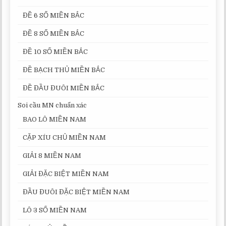
ĐỀ 6 SỐ MIỀN BẮC
ĐỀ 8 SỐ MIỀN BẮC
ĐỀ 10 SỐ MIỀN BẮC
ĐỀ BẠCH THỦ MIỀN BẮC
ĐỀ ĐẦU ĐUÔI MIỀN BẮC
Soi cầu MN chuẩn xác
BAO LÔ MIỀN NAM
CẶP XÍU CHỦ MIỀN NAM
GIẢI 8 MIỀN NAM
GIẢI ĐẶC BIỆT MIỀN NAM
ĐẦU ĐUÔI ĐẶC BIỆT MIỀN NAM
LÔ 3 SỐ MIỀN NAM