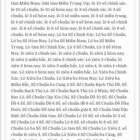
tám Miền Nam, Giải tám Miền Trung Vip, lô 10 số chính xác,
lô 10 số chuẩn, lô 10 số hôm nay, lô 3 số chính xác, lô 3 số
chuẩn, lô 3 số hôm nay, lô 3 số miền nam, lô 3 số miền trung,
lô 4 số chính xác, lô 4 số chuẩn, lô 4 số hôm nay, lô 6 số chính
xác, lô 6 số chuẩn, lô 6 số hôm nay, lô 8 số chính xác, lô 8 số
chuẩn, lô 8 số hôm nay, Lô ba Số Chính Xác, Lô ba Số Chuẩn,
Lô ba Số Hôm Nay, Lô ba Số Miền Nam, Lô ba Số Miền
Trung, Lô tám Số Chính Xác, Lô 3 Số Chuẩn, Lô 3 Số Hôm
Nay, lô xiên 2 chính xác, lô xiên 2 chuẩn, lô xiên 2 hôm nay,
lô xiên 2 miền bắc, lô xiên 3 chính xác, Lô xiên 3 chuẩn, lô
xiên 3 hôm nay, lô xiên 3 miền bắc, Lô xiên 4, lô xiên 4 chính
xác, Lô xiên 4 hôm nay, lô xiên 4 miền bắc, Lô Xiên ba Chính
Xác, Lô Xiên ba Chuẩn, Lô Xiên ba Hôm Nay, Lô Xiên ba
Miền Bắc, Số Chuẩn ba Càng 2 Số, Số Chuẩn Bạch Thủ Đề, Số
Chuẩn Bạch Thủ Lô, Số Chuẩn Bạch Thủ Lô 2 Nháy, Số Chuẩn
Bao Lô, Số Chuẩn Cặp Xỉu Chủ, Số Chuẩn Đề 10 Số, Số Chuẩn
Đề 4 Số, Số Chuẩn Đề 6 Số, số chuẩn đề 8 số, Số Chuẩn Đề Đầu
Đuôi, Số Chuẩn Đề tám Số, số chuẩn giải 8, Số Chuẩn Giải Đặc
Biệt, Số Chuẩn Giải tám, Số Chuẩn Lô 10 Số, số chuẩn lô 3 số,
Số Chuẩn Lô 4 Số, Số Chuẩn Lô 6 Số, số chuẩn lô 8 số, Số
Chuẩn Lô ba Số, Số Chuẩn Lô tám Số, Số Chuẩn Lô Xiên 2, số
chuẩn lô xiên 3, Số Chuẩn Lô Xiên 4 Số Chuẩn ba Càng, Số