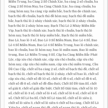
Miền Trung, ba Càng 2 Số Chính Xác, ba càng 2 số chuẩn, ba
Càng 2 Số Hôm Nay, ba Càng Chính Xác, ba càng chuẩn, ba
càng hôm nay, ba càng víp miền bắc, bach thu de chinh xac,
bạch thủ đề chuẩn, bạch thủ đề hôm nay, bạch thủ đề miền
bắc, bạch thủ lô 2 nháy chính xác, bạch thủ lô 2 nháy chuẩn,
bạch thủ lô 2 nháy hôm nay, Bạch Thủ Lô 2 Nháy Miền Bắc
Vip, bạch thủ lô chính xác, bạch thủ lô chuẩn, bạch thủ lô
hôm nay, bạch thủ lô kép miền bắc, Bạch thủ lô miền bắc,
Bao Lô, bao lô 3 số, Bao Lô 3 Số Miền Nam, Bao Lô 4 Số, Bao
Lô 4 Số Miền Nam, Bao Lô 4 Số Miền Trung, bao lô chính xác,
bao lô chuẩn, bao lô hôm nay, bao lô miền nam, Bao lô miền
trung, Bao Lô Miền Trung 3 Số, Cặp ba Càng Miền Bắc Phát
Lộc, cặp xíu chủ chính xác, cặp xíu chủ chuẩn, cặp xỉu chủ
hôm nay, cặp xíu chủ miền nam, cặp xíu chủ miền trung, Cầu
Đề Cao Cấp, chốt số ba càng 2 số, chốt số bạch thủ đề, chốt số
bạch thủ lô, chốt số bạch thủ lô 2 nháy, chốt số bao lô, chốt số
cặp xỉu chủ, chốt số đề 10 số, chốt số đề 4 số, chốt số đề 6 số,
chốt số đề 8 số, chốt số đề đầu đuôi, Chốt Số Đề tám Số, chốt
số giải 8, chốt số giải đặc biệt, Chốt Số Giải tám, chốt số lô 10
số, chốt số lô 3 số, chốt số lô 4 số, chốt số lô 6 số, chốt số lô 8
số, Chốt Số Lô ba Số, Chốt Số Lô tám Số, chốt số lô xiên 2,
chốt số lô xiên 3, chốt số lô xiên 4 chốt số ba càng, Chốt Số Lô
Xiên ba, chốt số song thủ đề, chốt số song thủ lô, chốt số xỉu