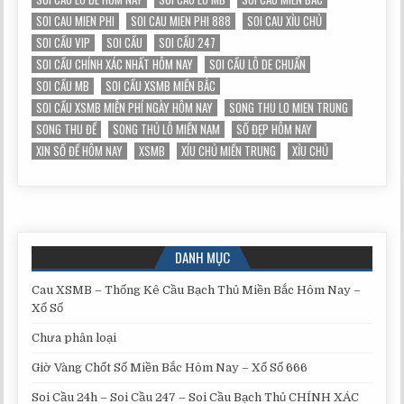
SOI CAU MIEN PHI
SOI CAU MIEN PHI 888
SOI CAU XỈU CHỦ
SOI CẦU VIP
SOI CẦU
SOI CẦU 247
SOI CẦU CHÍNH XÁC NHẤT HÔM NAY
SOI CẦU LÔ DE CHUẨN
SOI CẦU MB
SOI CẦU XSMB MIỀN BẮC
SOI CẦU XSMB MIỄN PHÍ NGÀY HÔM NAY
SONG THU LO MIEN TRUNG
SONG THU ĐỀ
SONG THỦ LÔ MIỀN NAM
SỐ ĐẸP HÔM NAY
XIN SỐ ĐỀ HÔM NAY
XSMB
XÍU CHỦ MIỀN TRUNG
XỈU CHỦ
DANH MỤC
Cau XSMB – Thống Kê Cầu Bạch Thủ Miền Bắc Hôm Nay –
Xổ Số
Chưa phân loại
Giờ Vàng Chốt Số Miền Bắc Hôm Nay – Xổ Số 666
Soi Cầu 24h – Soi Cầu 247 – Soi Cầu Bạch Thủ CHÍNH XÁC