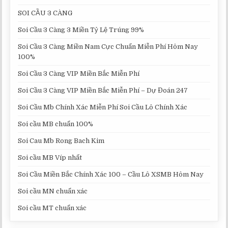
SOI CẦU 3 CÀNG
Soi Cầu 3 Càng 3 Miền Tỷ Lệ Trúng 99%
Soi Cầu 3 Càng Miền Nam Cực Chuẩn Miễn Phí Hôm Nay
100%
Soi Cầu 3 Càng VIP Miền Bắc Miễn Phí
Soi Cầu 3 Càng VIP Miền Bắc Miễn Phí – Dự Đoán 247
Soi Cầu Mb Chính Xác Miễn Phí Soi Cầu Lô Chính Xác
Soi cầu MB chuẩn 100%
Soi Cau Mb Rong Bach Kim
Soi cầu MB Víp nhất
Soi Cầu Miền Bắc Chính Xác 100 – Cầu Lô XSMB Hôm Nay
Soi cầu MN chuẩn xác
Soi cầu MT chuẩn xác