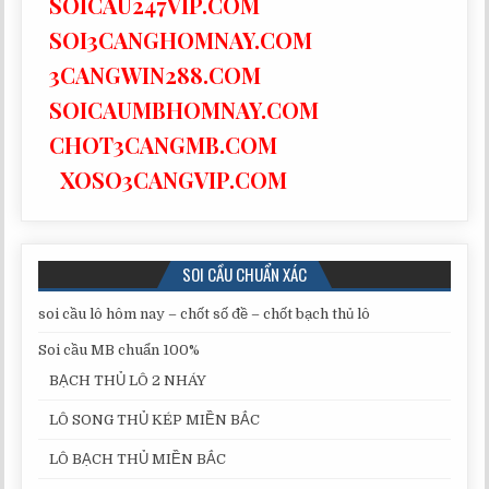
SOICAU247VIP.COM
SOI3CANGHOMNAY.COM
3CANGWIN288.COM
SOICAUMBHOMNAY.COM
CHOT3CANGMB.COM
XOSO3CANGVIP.COM
SOI CẦU CHUẨN XÁC
soi cầu lô hôm nay – chốt số đề – chốt bạch thủ lô
Soi cầu MB chuẩn 100%
BẠCH THỦ LÔ 2 NHÁY
LÔ SONG THỦ KÉP MIỀN BẮC
LÔ BẠCH THỦ MIỀN BẮC