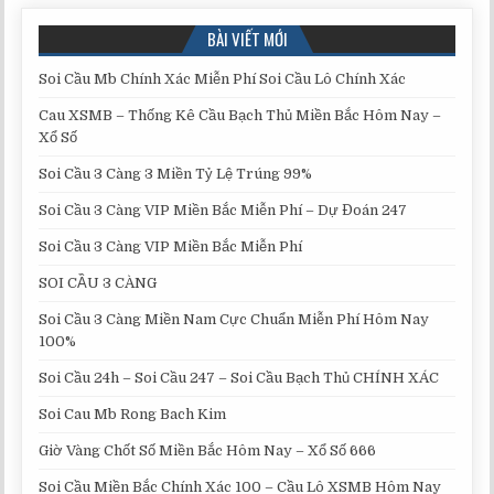
BÀI VIẾT MỚI
Soi Cầu Mb Chính Xác Miễn Phí Soi Cầu Lô Chính Xác
Cau XSMB – Thống Kê Cầu Bạch Thủ Miền Bắc Hôm Nay –
Xổ Số
Soi Cầu 3 Càng 3 Miền Tỷ Lệ Trúng 99%
Soi Cầu 3 Càng VIP Miền Bắc Miễn Phí – Dự Đoán 247
Soi Cầu 3 Càng VIP Miền Bắc Miễn Phí
SOI CẦU 3 CÀNG
Soi Cầu 3 Càng Miền Nam Cực Chuẩn Miễn Phí Hôm Nay
100%
Soi Cầu 24h – Soi Cầu 247 – Soi Cầu Bạch Thủ CHÍNH XÁC
Soi Cau Mb Rong Bach Kim
Giờ Vàng Chốt Số Miền Bắc Hôm Nay – Xổ Số 666
Soi Cầu Miền Bắc Chính Xác 100 – Cầu Lô XSMB Hôm Nay