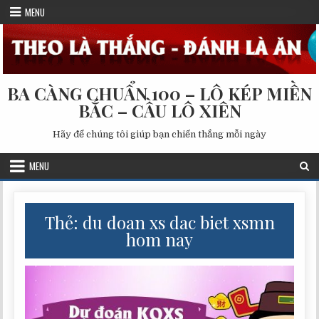
Skip
MENU
to
content
BA CÀNG CHUẨN 100 – LÔ KÉP MIỀN
BẮC – CẦU LÔ XIÊN
Hãy để chúng tôi giúp bạn chiến thắng mỗi ngày
MENU
Thẻ:
du doan xs dac biet xsmn
hom nay