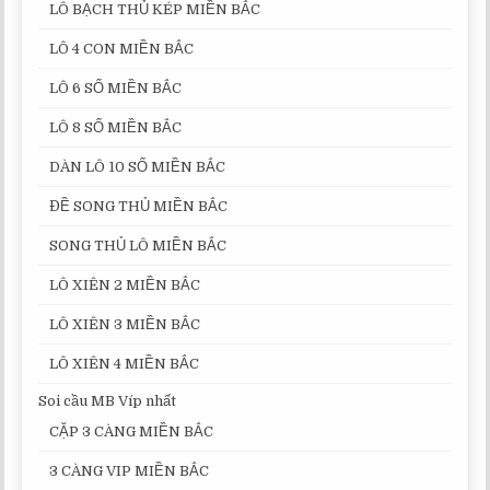
LÔ BẠCH THỦ KÉP MIỀN BẮC
LÔ 4 CON MIỀN BẮC
LÔ 6 SỐ MIỀN BẮC
LÔ 8 SỐ MIỀN BẮC
DÀN LÔ 10 SỐ MIỀN BẮC
ĐỀ SONG THỦ MIỀN BẮC
SONG THỦ LÔ MIỀN BẮC
LÔ XIÊN 2 MIỀN BẮC
LÔ XIÊN 3 MIỀN BẮC
LÔ XIÊN 4 MIỀN BẮC
Soi cầu MB Víp nhất
CẶP 3 CÀNG MIỀN BẮC
3 CÀNG VIP MIỀN BẮC