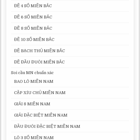
ĐỀ 4 SỐ MIỀN BẮC
ĐỀ 6 SỐ MIỀN BẮC
ĐỀ 8 SỐ MIỀN BẮC
ĐỀ 10 SỐ MIỀN BẮC
ĐỀ BẠCH THỦ MIỀN BẮC
ĐỀ ĐẦU ĐUÔI MIỀN BẮC
Soi cầu MN chuẩn xác
BAO LÔ MIỀN NAM
CẶP XÍU CHỦ MIỀN NAM
GIẢI 8 MIỀN NAM
GIẢI ĐẶC BIỆT MIỀN NAM
ĐẦU ĐUÔI ĐẶC BIỆT MIỀN NAM
LÔ 3 SỐ MIỀN NAM