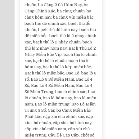
chuẩn, ba Càng 2 Số Hôm Nay, ba
Càng Chính Xác, ba càng chuẩn, ba
càng hôm nay, ba càng víp miền bắc,
bach thu de chinh xac, bạch thủ đề
chuẩn, bạch thủ đề hôm nay, bạch thủ
đề miền bắc, bạch thủ lô 2 nháy chính
xác, bạch thủ lô 2 nháy chuẩn, bạch
thủ lô 2 nháy hôm nay, Bạch Thủ Lô 2
Nháy Miền Bắc Vip, bạch thủ lô chính
xác, bạch thủ lô chuẩn, bạch thủ lô
hôm nay, bạch thủ lô kép miền bắc,
Bạch thủ lô miền bắc, Bao Lô, bao lô 3
số, Bao Lô 3 Số Miền Nam, Bao Lô 4
Số, Bao Lô 4 Số Miền Nam, Bao Lô 4
Số Miền Trung, bao lô chính xác, bao
lô chuẩn, bao lô hôm nay, bao lô miền
nam, Bao lô miền trung, Bao Lô Miền
Trung 3 Số, Cặp ba Càng Miền Bắc
Phát Lộc, cặp xíu chủ chính xác, cặp
xíu chủ chuẩn, cặp xỉu chủ hôm nay,
cặp xíu chủ miền nam, cặp xíu chủ
miền trung, Cầu Đề Cao Cấp, chốt số