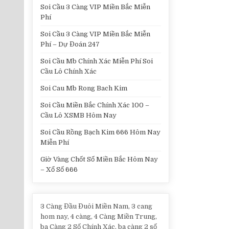
Soi Cầu 3 Càng VIP Miền Bắc Miễn
Phí
Soi Cầu 3 Càng VIP Miền Bắc Miễn
Phí – Dự Đoán 247
Soi Cầu Mb Chính Xác Miễn Phí Soi
Cầu Lô Chính Xác
Soi Cau Mb Rong Bach Kim
Soi Cầu Miền Bắc Chính Xác 100 –
Cầu Lô XSMB Hôm Nay
Soi Cầu Rồng Bạch Kim 666 Hôm Nay
Miễn Phí
Giờ Vàng Chốt Số Miền Bắc Hôm Nay
– Xổ Số 666
3 Càng Đầu Đuôi Miền Nam, 3 cang
hom nay, 4 càng, 4 Càng Miền Trung,
ba Càng 2 Số Chính Xác, ba càng 2 số