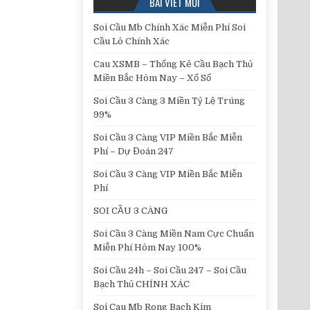
BÀI VIẾT MỚI
Soi Cầu Mb Chính Xác Miễn Phí Soi
Cầu Lô Chính Xác
Cau XSMB – Thống Kê Cầu Bạch Thủ
Miền Bắc Hôm Nay – Xổ Số
Soi Cầu 3 Càng 3 Miền Tỷ Lệ Trúng
99%
Soi Cầu 3 Càng VIP Miền Bắc Miễn
Phí – Dự Đoán 247
Soi Cầu 3 Càng VIP Miền Bắc Miễn
Phí
SOI CẦU 3 CÀNG
Soi Cầu 3 Càng Miền Nam Cực Chuẩn
Miễn Phí Hôm Nay 100%
Soi Cầu 24h – Soi Cầu 247 – Soi Cầu
Bạch Thủ CHÍNH XÁC
Soi Cau Mb Rong Bach Kim