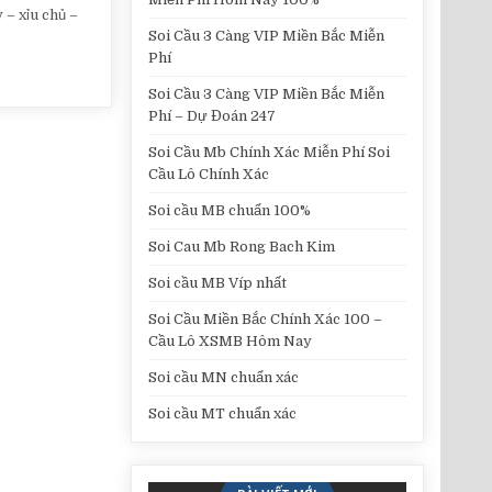
– xỉu chủ –
Soi Cầu 3 Càng VIP Miền Bắc Miễn
Phí
Soi Cầu 3 Càng VIP Miền Bắc Miễn
Phí – Dự Đoán 247
Soi Cầu Mb Chính Xác Miễn Phí Soi
Cầu Lô Chính Xác
Soi cầu MB chuẩn 100%
Soi Cau Mb Rong Bach Kim
Soi cầu MB Víp nhất
Soi Cầu Miền Bắc Chính Xác 100 –
Cầu Lô XSMB Hôm Nay
Soi cầu MN chuẩn xác
Soi cầu MT chuẩn xác