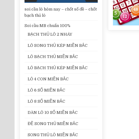
soi cầu lô hôm nay – chốt số đề – chốt
bạch thủ lô
Soi cầu MB chuẩn 100%
BẠCH THỦ LÔ 2 NHÁY
LÔ SONG THỦ KÉP MIỀN BẮC
LÔ BẠCH THỦ MIỀN BẮC
LÔ BẠCH THỦ KÉP MIỀN BẮC
LÔ 4 CON MIỀN BẮC
LÔ 6 SỐ MIỀN BẮC
LÔ 8 SỐ MIỀN BẮC
DÀN LÔ 10 SỐ MIỀN BẮC
ĐỀ SONG THỦ MIỀN BẮC
SONG THỦ LÔ MIỀN BẮC