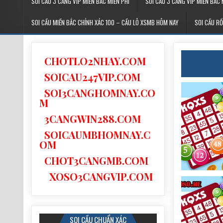
SOI CẦU 3 CÀNG VIP MIỀN BẮC MIỄN PHÍ
SOI CẦU 3 CÀNG VIP MIỀN BẮC 
SOI CẦU MIỀN BẮC CHÍNH XÁC 100 – CẦU LÔ XSMB HÔM NAY
SOI CẦU R
CHOTLO2NHAY.COM
SOICAU247VIP.COM
SOI3CANGHOMNAY.CO
M
3CANGWIN288.COM
SOICAUMBHOMNAY.C
OM
CHOT3CANGMB.COM
XOSO3CANGVIP.COM
SOI CẦU CHUẨN XÁC