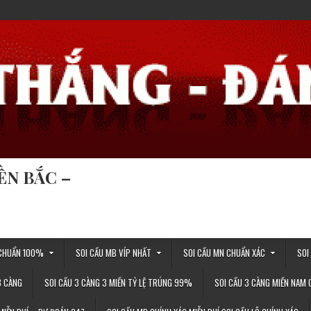
ỀN BẮC –
 CHUẨN 100%
SOI CẦU MB VÍP NHẤT
SOI CẦU MN CHUẨN XÁC
SOI
3 CÀNG
SOI CẦU 3 CÀNG 3 MIỀN TỶ LỆ TRÚNG 99%
SOI CẦU 3 CÀNG MIỀN NAM