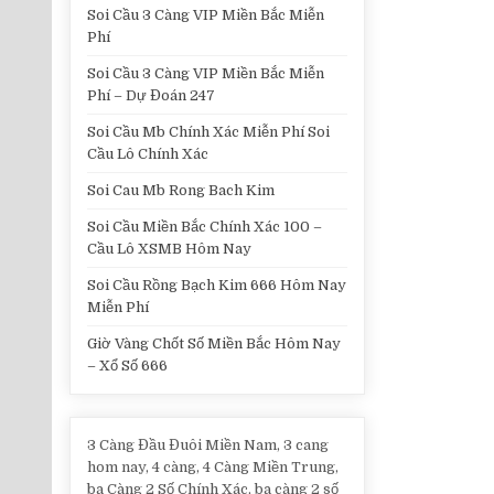
Soi Cầu 3 Càng VIP Miền Bắc Miễn
Phí
Soi Cầu 3 Càng VIP Miền Bắc Miễn
Phí – Dự Đoán 247
Soi Cầu Mb Chính Xác Miễn Phí Soi
Cầu Lô Chính Xác
Soi Cau Mb Rong Bach Kim
Soi Cầu Miền Bắc Chính Xác 100 –
Cầu Lô XSMB Hôm Nay
Soi Cầu Rồng Bạch Kim 666 Hôm Nay
Miễn Phí
Giờ Vàng Chốt Số Miền Bắc Hôm Nay
– Xổ Số 666
3 Càng Đầu Đuôi Miền Nam, 3 cang
hom nay, 4 càng, 4 Càng Miền Trung,
ba Càng 2 Số Chính Xác, ba càng 2 số