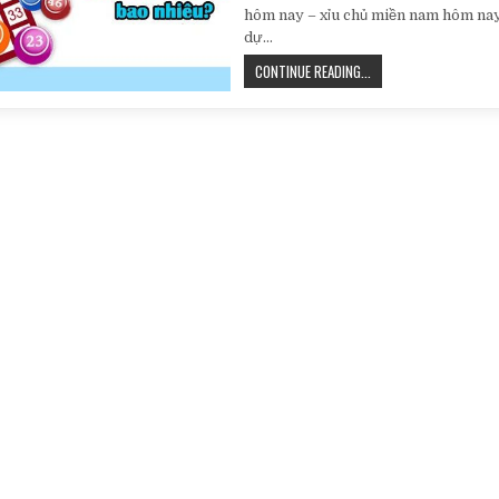
hôm nay – xỉu chủ miền nam hôm nay 
dự…
XÍU
CONTINUE READING...
CHỦ
MIỀN
NAM