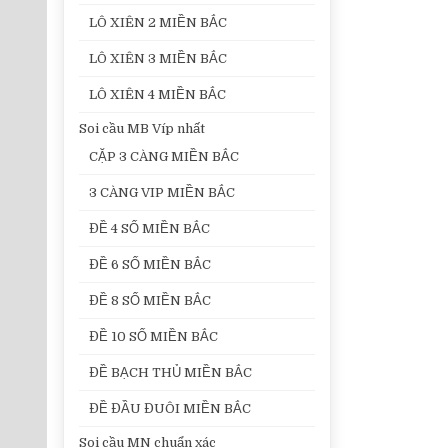
LÔ XIÊN 2 MIỀN BẮC
LÔ XIÊN 3 MIỀN BẮC
LÔ XIÊN 4 MIỀN BẮC
Soi cầu MB Víp nhất
CẶP 3 CÀNG MIỀN BẮC
3 CÀNG VIP MIỀN BẮC
ĐỀ 4 SỐ MIỀN BẮC
ĐỀ 6 SỐ MIỀN BẮC
ĐỀ 8 SỐ MIỀN BẮC
ĐỀ 10 SỐ MIỀN BẮC
ĐỀ BẠCH THỦ MIỀN BẮC
ĐỀ ĐẦU ĐUÔI MIỀN BẮC
Soi cầu MN chuẩn xác