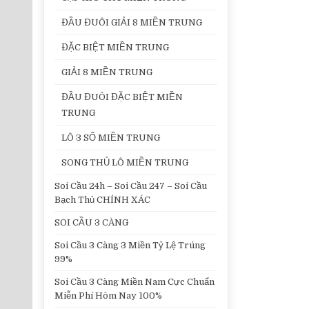
ĐẦU ĐUÔI GIẢI 8 MIỀN TRUNG
ĐẶC BIỆT MIỀN TRUNG
GIẢI 8 MIỀN TRUNG
ĐẦU ĐUÔI ĐẶC BIỆT MIỀN
TRUNG
LÔ 3 SỐ MIỀN TRUNG
SONG THỦ LÔ MIỀN TRUNG
Soi Cầu 24h – Soi Cầu 247 – Soi Cầu
Bạch Thủ CHÍNH XÁC
SOI CẦU 3 CÀNG
Soi Cầu 3 Càng 3 Miền Tỷ Lệ Trúng
99%
Soi Cầu 3 Càng Miền Nam Cực Chuẩn
Miễn Phí Hôm Nay 100%