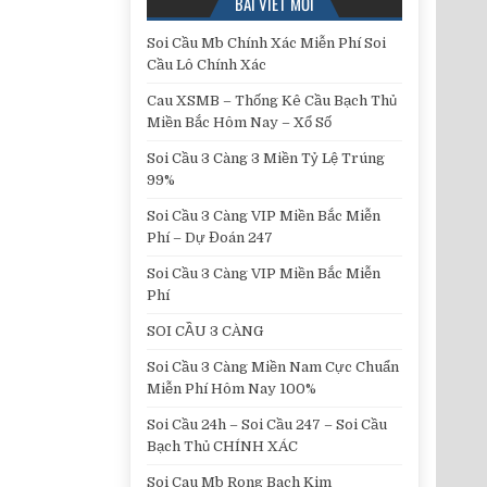
BÀI VIẾT MỚI
Soi Cầu Mb Chính Xác Miễn Phí Soi
Cầu Lô Chính Xác
Cau XSMB – Thống Kê Cầu Bạch Thủ
Miền Bắc Hôm Nay – Xổ Số
Soi Cầu 3 Càng 3 Miền Tỷ Lệ Trúng
99%
Soi Cầu 3 Càng VIP Miền Bắc Miễn
Phí – Dự Đoán 247
Soi Cầu 3 Càng VIP Miền Bắc Miễn
Phí
SOI CẦU 3 CÀNG
Soi Cầu 3 Càng Miền Nam Cực Chuẩn
Miễn Phí Hôm Nay 100%
Soi Cầu 24h – Soi Cầu 247 – Soi Cầu
Bạch Thủ CHÍNH XÁC
Soi Cau Mb Rong Bach Kim