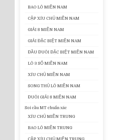
BAO LÔ MIỀN NAM
CẶP XÍU CHỦ MIỀN NAM
GIẢI 8 MIỀN NAM
GIẢI ĐẶC BIỆT MIỀN NAM
ĐẦU ĐUÔI ĐẶC BIỆT MIỀN NAM
LÔ 3 SỐ MIỀN NAM
XÍU CHỦ MIỀN NAM
SONG THỦ LÔ MIỀN NAM
ĐUÔI GIẢI 8 MIỀN NAM
Soi cầu MT chuẩn xác
XÍU CHỦ MIỀN TRUNG
BAO LÔ MIỀN TRUNG
CẶP XÍU CHỦ MIỀN TRUNG