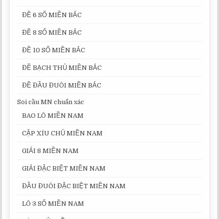
ĐỀ 6 SỐ MIỀN BẮC
ĐỀ 8 SỐ MIỀN BẮC
ĐỀ 10 SỐ MIỀN BẮC
ĐỀ BẠCH THỦ MIỀN BẮC
ĐỀ ĐẦU ĐUÔI MIỀN BẮC
Soi cầu MN chuẩn xác
BAO LÔ MIỀN NAM
CẶP XÍU CHỦ MIỀN NAM
GIẢI 8 MIỀN NAM
GIẢI ĐẶC BIỆT MIỀN NAM
ĐẦU ĐUÔI ĐẶC BIỆT MIỀN NAM
LÔ 3 SỐ MIỀN NAM