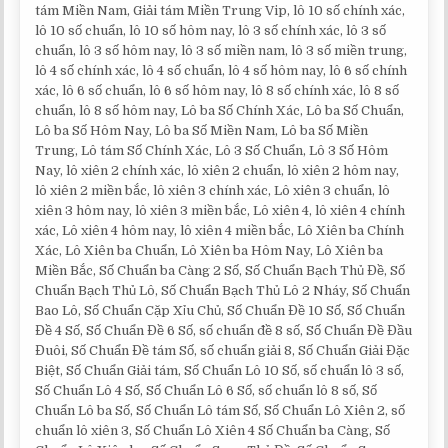
tám Miền Nam, Giải tám Miền Trung Vip, lô 10 số chính xác,
lô 10 số chuẩn, lô 10 số hôm nay, lô 3 số chính xác, lô 3 số
chuẩn, lô 3 số hôm nay, lô 3 số miền nam, lô 3 số miền trung,
lô 4 số chính xác, lô 4 số chuẩn, lô 4 số hôm nay, lô 6 số chính
xác, lô 6 số chuẩn, lô 6 số hôm nay, lô 8 số chính xác, lô 8 số
chuẩn, lô 8 số hôm nay, Lô ba Số Chính Xác, Lô ba Số Chuẩn,
Lô ba Số Hôm Nay, Lô ba Số Miền Nam, Lô ba Số Miền
Trung, Lô tám Số Chính Xác, Lô 3 Số Chuẩn, Lô 3 Số Hôm
Nay, lô xiên 2 chính xác, lô xiên 2 chuẩn, lô xiên 2 hôm nay,
lô xiên 2 miền bắc, lô xiên 3 chính xác, Lô xiên 3 chuẩn, lô
xiên 3 hôm nay, lô xiên 3 miền bắc, Lô xiên 4, lô xiên 4 chính
xác, Lô xiên 4 hôm nay, lô xiên 4 miền bắc, Lô Xiên ba Chính
Xác, Lô Xiên ba Chuẩn, Lô Xiên ba Hôm Nay, Lô Xiên ba
Miền Bắc, Số Chuẩn ba Càng 2 Số, Số Chuẩn Bạch Thủ Đề, Số
Chuẩn Bạch Thủ Lô, Số Chuẩn Bạch Thủ Lô 2 Nháy, Số Chuẩn
Bao Lô, Số Chuẩn Cặp Xỉu Chủ, Số Chuẩn Đề 10 Số, Số Chuẩn
Đề 4 Số, Số Chuẩn Đề 6 Số, số chuẩn đề 8 số, Số Chuẩn Đề Đầu
Đuôi, Số Chuẩn Đề tám Số, số chuẩn giải 8, Số Chuẩn Giải Đặc
Biệt, Số Chuẩn Giải tám, Số Chuẩn Lô 10 Số, số chuẩn lô 3 số,
Số Chuẩn Lô 4 Số, Số Chuẩn Lô 6 Số, số chuẩn lô 8 số, Số
Chuẩn Lô ba Số, Số Chuẩn Lô tám Số, Số Chuẩn Lô Xiên 2, số
chuẩn lô xiên 3, Số Chuẩn Lô Xiên 4 Số Chuẩn ba Càng, Số