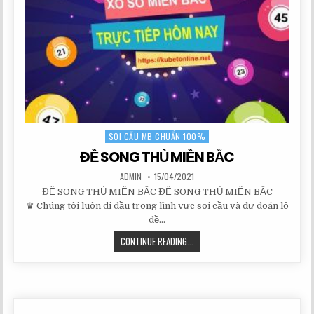
SOI CẦU MB CHUẨN 100%
Posted
in
ĐỀ SONG THỦ MIỀN BẮC
AUTHOR:
PUBLISHED
ADMIN
15/04/2021
DATE:
ĐỀ SONG THỦ MIỀN BẮC ĐỀ SONG THỦ MIỀN BẮC
♛ Chúng tôi luôn đi đầu trong lĩnh vực soi cầu và dự đoán lô
đề…
ĐỀ
CONTINUE READING...
SONG
THỦ
MIỀN
BẮC