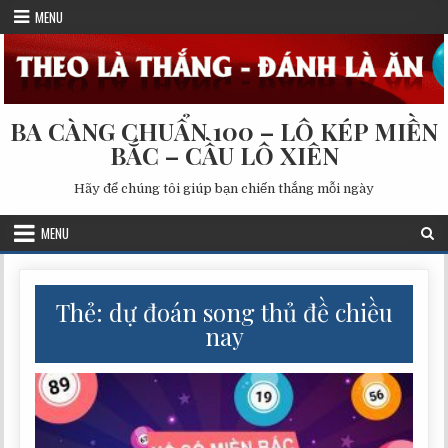
Skip
MENU
to
content
BA CÀNG CHUẨN 100 – LÔ KÉP MIỀN
BẮC – CẦU LÔ XIÊN
Hãy để chúng tôi giúp bạn chiến thắng mỗi ngày
MENU
Thẻ:
dự đoán song thủ đề chiều
nay