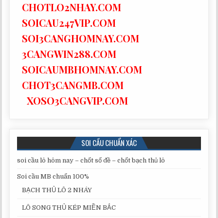
CHOTLO2NHAY.COM
SOICAU247VIP.COM
SOI3CANGHOMNAY.COM
3CANGWIN288.COM
SOICAUMBHOMNAY.COM
CHOT3CANGMB.COM
XOSO3CANGVIP.COM
SOI CẦU CHUẨN XÁC
soi cầu lô hôm nay – chốt số đề – chốt bạch thủ lô
Soi cầu MB chuẩn 100%
BẠCH THỦ LÔ 2 NHÁY
LÔ SONG THỦ KÉP MIỀN BẮC