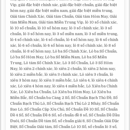
Vip, giải đặc biệt chính xác, giải đặc biệt chuẩn, giải đặc biệt
hôm nay, giải đặc biệt miền nam, giải đặc biệt miền trung,
Giải tám Chính Xác, Giải tám Chuẩn, Giải tám Hôm Nay, Giải
tám Miền Nam, Giải tám Miền Trung Vip, lô 10 số chính xác,
lô 10 số chuẩn, lô 10 số hôm nay, lô 3 số chính xác, lô 3 số
chuẩn, lô 3 số hôm nay, lô 3 số miền nam, lô 3 số miền trung,
lô 4 số chính xác, lô 4 số chuẩn, lô 4 số hôm nay, lô 6 số chính
xác, lô 6 số chuẩn, lô 6 số hôm nay, lô 8 số chính xác, lô 8 số
chuẩn, lô 8 số hôm nay, Lô ba Số Chính Xác, Lô ba Số Chuẩn,
Lô ba Số Hôm Nay, Lô ba Số Miền Nam, Lô ba Số Miền
Trung, Lô tám Số Chính Xác, Lô 3 Số Chuẩn, Lô 3 Số Hôm
Nay, lô xiên 2 chính xác, lô xiên 2 chuẩn, lô xiên 2 hôm nay,
lô xiên 2 miền bắc, lô xiên 3 chính xác, Lô xiên 3 chuẩn, lô
xiên 3 hôm nay, lô xiên 3 miền bắc, Lô xiên 4, lô xiên 4 chính
xác, Lô xiên 4 hôm nay, lô xiên 4 miền bắc, Lô Xiên ba Chính
Xác, Lô Xiên ba Chuẩn, Lô Xiên ba Hôm Nay, Lô Xiên ba
Miền Bắc, Số Chuẩn ba Càng 2 Số, Số Chuẩn Bạch Thủ Đề, Số
Chuẩn Bạch Thủ Lô, Số Chuẩn Bạch Thủ Lô 2 Nháy, Số Chuẩn
Bao Lô, Số Chuẩn Cặp Xỉu Chủ, Số Chuẩn Đề 10 Số, Số Chuẩn
Đề 4 Số, Số Chuẩn Đề 6 Số, số chuẩn đề 8 số, Số Chuẩn Đề Đầu
Đuôi, Số Chuẩn Đề tám Số, số chuẩn giải 8, Số Chuẩn Giải Đặc
Biệt, Số Chuẩn Giải tám, Số Chuẩn Lô 10 Số, số chuẩn lô 3 số,