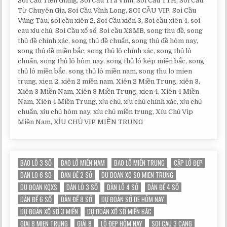
Soi Cầu Tiền Giang, Soi Cầu Trà Vinh, Soi Cầu TTH, Soi Cầu
Từ Chuyên Gia, Soi Cầu Vĩnh Long, SOI CẦU VIP, Soi Cầu
Vũng Tàu, soi cầu xiên 2, Soi Cầu xiên 3, Soi cầu xiên 4, soi
cau xỉu chủ, Soi Cầu xổ số, Soi cầu XSMB, song thu đề, song
thủ đề chính xác, song thủ đề chuẩn, song thủ đề hôm nay,
song thủ đề miền bắc, song thủ lô chính xác, song thủ lô
chuẩn, song thủ lô hôm nay, song thủ lô kép miền bắc, song
thủ lô miền bắc, song thủ lô miền nam, song thu lo mien
trung, xien 2, xiên 2 miền nam, Xiên 2 Miền Trung, xiên 3,
Xiên 3 Miền Nam, Xiên 3 Miền Trung, xien 4, Xiên 4 Miền
Nam, Xiên 4 Miền Trung, xỉu chủ, xỉu chủ chính xác, xỉu chủ
chuẩn, xỉu chủ hôm nay, xíu chủ miền trung, Xíu Chủ Vip
Miền Nam, XỈU CHỦ VIP MIỀN TRUNG
BAO LÔ 3 SỐ
BAO LÔ MIỀN NAM
BAO LÔ MIỀN TRUNG
CẶP LÔ ĐẸP
DAN LO 6 SO
DAN ĐỀ 2 SỐ
DU DOAN XO SO MIEN TRUNG
DU ĐOAN KQXS
DÀN LÔ 3 SỐ
DÀN LÔ 4 SỐ
DÀN ĐỀ 4 SỐ
DÀN ĐỀ 6 SỐ
DÀN ĐỀ 8 SỐ
DỰ ĐOÁN SỐ DE HÔM NAY
DỰ ĐOÁN XỔ SỐ 3 MIỀN
DỰ ĐOÁN XỔ SỐ MIỀN BẮC
GIAI 8 MIEN TRUNG
GIẢI 8
LÔ ĐẸP HÔM NAY
SOI CAU 3 CANG