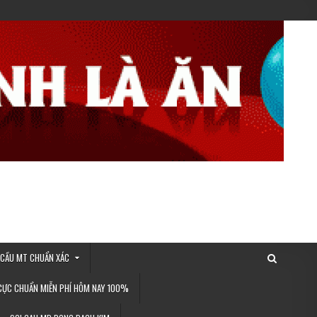
 CẦU MT CHUẨN XÁC
 CỰC CHUẨN MIỄN PHÍ HÔM NAY 100%