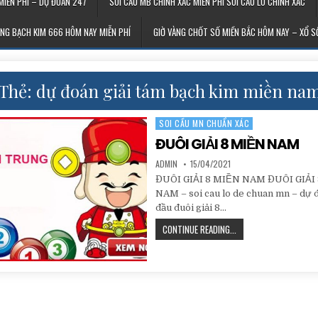
MIỄN PHÍ – DỰ ĐOÁN 247
SOI CẦU MB CHÍNH XÁC MIỄN PHÍ SOI CẦU LÔ CHÍNH XÁC
ỒNG BẠCH KIM 666 HÔM NAY MIỄN PHÍ
GIỜ VÀNG CHỐT SỐ MIỀN BẮC HÔM NAY – XỔ S
Thẻ:
dự đoán giải tám bạch kim miền na
SOI CẦU MN CHUẨN XÁC
Posted
in
ĐUÔI GIẢI 8 MIỀN NAM
AUTHOR:
PUBLISHED
ADMIN
15/04/2021
DATE:
ĐUÔI GIẢI 8 MIỀN NAM ĐUÔI GIẢI
NAM – soi cau lo de chuan mn – dự 
đầu đuôi giải 8…
ĐUÔI
CONTINUE READING...
GIẢI
8
MIỀN
NAM