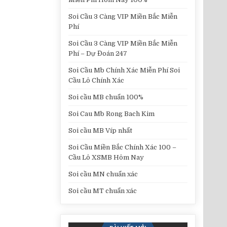
Soi Cầu 3 Càng VIP Miền Bắc Miễn
Phí
Soi Cầu 3 Càng VIP Miền Bắc Miễn
Phí – Dự Đoán 247
Soi Cầu Mb Chính Xác Miễn Phí Soi
Cầu Lô Chính Xác
Soi cầu MB chuẩn 100%
Soi Cau Mb Rong Bach Kim
Soi cầu MB Víp nhất
Soi Cầu Miền Bắc Chính Xác 100 –
Cầu Lô XSMB Hôm Nay
Soi cầu MN chuẩn xác
Soi cầu MT chuẩn xác