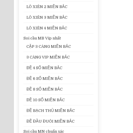
LÔ XIÊN 2 MIỀN BẮC
LÔ XIÊN 3 MIỀN BẮC
LÔ XIÊN 4 MIỀN BẮC
Soi cầu MB Víp nhất
CẶP 3 CÀNG MIỀN BẮC
3 CÀNG VIP MIỀN BẮC
ĐỀ 4 SỐ MIỀN BẮC
ĐỀ 6 SỐ MIỀN BẮC
ĐỀ 8 SỐ MIỀN BẮC
ĐỀ 10 SỐ MIỀN BẮC
ĐỀ BẠCH THỦ MIỀN BẮC
ĐỀ ĐẦU ĐUÔI MIỀN BẮC
Soi cầu MN chuẩn xác