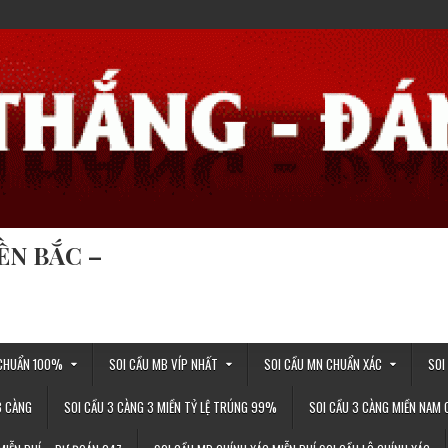
ỀN BẮC –
 CHUẨN 100%
SOI CẦU MB VÍP NHẤT
SOI CẦU MN CHUẨN XÁC
SOI
3 CÀNG
SOI CẦU 3 CÀNG 3 MIỀN TỶ LỆ TRÚNG 99%
SOI CẦU 3 CÀNG MIỀN NAM