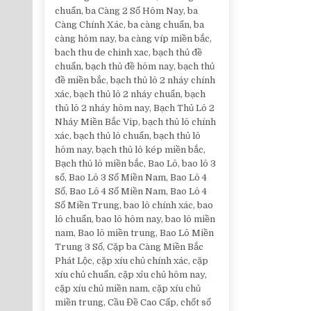
chuẩn, ba Càng 2 Số Hôm Nay, ba
Càng Chính Xác, ba càng chuẩn, ba
càng hôm nay, ba càng víp miền bắc,
bach thu de chinh xac, bạch thủ đề
chuẩn, bạch thủ đề hôm nay, bạch thủ
đề miền bắc, bạch thủ lô 2 nháy chính
xác, bạch thủ lô 2 nháy chuẩn, bạch
thủ lô 2 nháy hôm nay, Bạch Thủ Lô 2
Nháy Miền Bắc Vip, bạch thủ lô chính
xác, bạch thủ lô chuẩn, bạch thủ lô
hôm nay, bạch thủ lô kép miền bắc,
Bạch thủ lô miền bắc, Bao Lô, bao lô 3
số, Bao Lô 3 Số Miền Nam, Bao Lô 4
Số, Bao Lô 4 Số Miền Nam, Bao Lô 4
Số Miền Trung, bao lô chính xác, bao
lô chuẩn, bao lô hôm nay, bao lô miền
nam, Bao lô miền trung, Bao Lô Miền
Trung 3 Số, Cặp ba Càng Miền Bắc
Phát Lộc, cặp xíu chủ chính xác, cặp
xíu chủ chuẩn, cặp xỉu chủ hôm nay,
cặp xíu chủ miền nam, cặp xíu chủ
miền trung, Cầu Đề Cao Cấp, chốt số