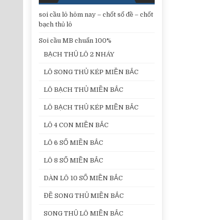
soi cầu lô hôm nay – chốt số đề – chốt
bạch thủ lô
Soi cầu MB chuẩn 100%
BẠCH THỦ LÔ 2 NHÁY
LÔ SONG THỦ KÉP MIỀN BẮC
LÔ BẠCH THỦ MIỀN BẮC
LÔ BẠCH THỦ KÉP MIỀN BẮC
LÔ 4 CON MIỀN BẮC
LÔ 6 SỐ MIỀN BẮC
LÔ 8 SỐ MIỀN BẮC
DÀN LÔ 10 SỐ MIỀN BẮC
ĐỀ SONG THỦ MIỀN BẮC
SONG THỦ LÔ MIỀN BẮC