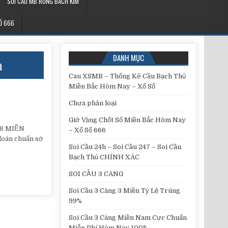
SOI CAU MB RONG BACH KIM
Ố 666
DANH MỤC
m
Cau XSMB – Thống Kê Cầu Bạch Thủ
Miền Bắc Hôm Nay – Xổ Số
Chưa phân loại
Giờ Vàng Chốt Số Miền Bắc Hôm Nay
 8 MIỀN
– Xổ Số 666
đoán chuẩn sớ
Soi Cầu 24h – Soi Cầu 247 – Soi Cầu
Bạch Thủ CHÍNH XÁC
SOI CẦU 3 CÀNG
Soi Cầu 3 Càng 3 Miền Tỷ Lệ Trúng
99%
Soi Cầu 3 Càng Miền Nam Cực Chuẩn
Miễn Phí Hôm Nay 100%