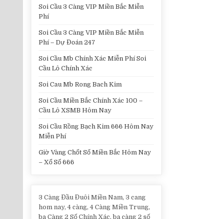
Soi Cầu 3 Càng VIP Miền Bắc Miễn
Phí
Soi Cầu 3 Càng VIP Miền Bắc Miễn
Phí – Dự Đoán 247
Soi Cầu Mb Chính Xác Miễn Phí Soi
Cầu Lô Chính Xác
Soi Cau Mb Rong Bach Kim
Soi Cầu Miền Bắc Chính Xác 100 –
Cầu Lô XSMB Hôm Nay
Soi Cầu Rồng Bạch Kim 666 Hôm Nay
Miễn Phí
Giờ Vàng Chốt Số Miền Bắc Hôm Nay
– Xổ Số 666
3 Càng Đầu Đuôi Miền Nam, 3 cang
hom nay, 4 càng, 4 Càng Miền Trung,
ba Càng 2 Số Chính Xác, ba càng 2 số