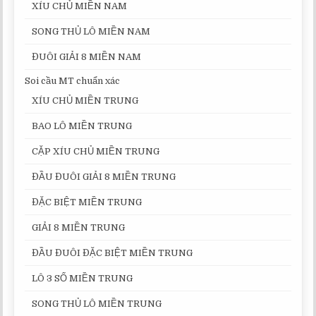
XÍU CHỦ MIỀN NAM
SONG THỦ LÔ MIỀN NAM
ĐUÔI GIẢI 8 MIỀN NAM
Soi cầu MT chuẩn xác
XÍU CHỦ MIỀN TRUNG
BAO LÔ MIỀN TRUNG
CẶP XÍU CHỦ MIỀN TRUNG
ĐẦU ĐUÔI GIẢI 8 MIỀN TRUNG
ĐẶC BIỆT MIỀN TRUNG
GIẢI 8 MIỀN TRUNG
ĐẦU ĐUÔI ĐẶC BIỆT MIỀN TRUNG
LÔ 3 SỐ MIỀN TRUNG
SONG THỦ LÔ MIỀN TRUNG