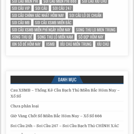
SOI CAU MIEN PHI
SOI CAU MIEN PHI 888
SOI CAU XỈU CHỦ
SOI CẦU VIP
SOI CẦU
SOI CẦU 247
SOI CẦU CHÍNH XÁC NHẤT HÔM NAY
SOI CẦU LÔ DE CHUẨN
SOI CẦU MB
SOI CẦU XSMB MIỀN BẮC
SOI CẦU XSMB MIỄN PHÍ NGÀY HÔM NAY
SONG THU LO MIEN TRUNG
SONG THU ĐỀ
SONG THỦ LÔ MIỀN NAM
SỐ ĐẸP HÔM NAY
XIN SỐ ĐỀ HÔM NAY
XSMB
XÍU CHỦ MIỀN TRUNG
XỈU CHỦ
DANH MỤC
Cau XSMB – Thống Kê Cầu Bạch Thủ Miền Bắc Hôm Nay –
Xổ Số
Chưa phân loại
Giờ Vàng Chốt Số Miền Bắc Hôm Nay – Xổ Số 666
Soi Cầu 24h – Soi Cầu 247 – Soi Cầu Bạch Thủ CHÍNH XÁC