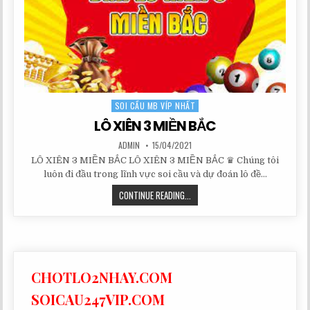
SOI CẦU MB VÍP NHẤT
Posted
in
LÔ XIÊN 3 MIỀN BẮC
AUTHOR:
PUBLISHED
ADMIN
15/04/2021
DATE:
LÔ XIÊN 3 MIỀN BẮC LÔ XIÊN 3 MIỀN BẮC ♛ Chúng tôi
luôn đi đầu trong lĩnh vực soi cầu và dự đoán lô đề…
LÔ
CONTINUE READING...
XIÊN
3
MIỀN
BẮC
CHOTLO2NHAY.COM
SOICAU247VIP.COM