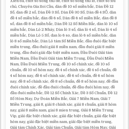
Xiên ba, chốt số song thủ đề, chốt số song thủ lô, chốt số xỉu
chủ, Chuyên Gia Soi Cầu, dàn đề 10 số miền bắc, Dàn Đề 12
Số, dan đề 2 số, Dàn Đề 3 Số, Dàn Đề 30 Số, Dàn đề 4 SỐ, dàn
đề 4 số miền bắc, dàn đề 6 số, Dàn đề 6 số miền Bắc, dàn đề 8
số, dàn đề 8 số miền bắc, Dàn Đề 12 Số Miền Bắc, dàn lô 10 số
miền bắc, Dàn Lô 2 Nháy, Dàn lô 3 số, dàn lô 4 số, Dàn lô 4 số
miền bắc, Dàn Lô 5 Số, dan lo 6 so, dàn lô 6 số miền bắc, dàn
lô 8 số miền bắc, Dàn Lô tám Số Miền Bắc, đầu đuôi đặc biệt
miền trung, đầu đuôi giải 8 miền nam, đầu đuôi giải 8 miền
trung, đầu đuôi giải đặc biệt miền nam, Đầu Đuôi Giải tám
Miền Nam, Đầu Đuôi Giải tám Miền Trung, Đầu Đuôi Miền
Nam, Đầu Đuôi Miền Trung, đề 10 số chính xác, đề 10 số
chuẩn, đề 10 số hôm nay, đề 4 số chính xác, đề 4 số chuẩn, đề
4 số hôm nay, đề 6 số chính xác, đề 6 số chuẩn, đề 6 số hôm
nay, đề 8 số chính xác, đề 8 số chuẩn, đề 8 số hôm nay, đề đầu
đuôi chính xác, đề đầu đuôi chuẩn, đề đầu đuôi hôm nay, đề
đầu đuôi miền bắc, Đề 12 Số Chính Xác, Đề 3 Số Chuẩn, Đề 12
Số Hôm Nay, Dự Đoán Miền Bắc, Giải 7 Miền Nam, Giải 7
Miền Trung, giải 8, giải 8 chính xác, giải 8 chuẩn, giải 8 hôm
nay, giải 8 miền nam, giai 8 mien trung, Giải 8 Miền Trung
Vip, giải đặc biệt chính xác, giải đặc biệt chuẩn, giải đặc biệt
hôm nay, giải đặc biệt miền nam, giải đặc biệt miền trung,
Giải tám Chính Xác, Giải tám Chuẩn, Giải tám Hôm Nay, Giải