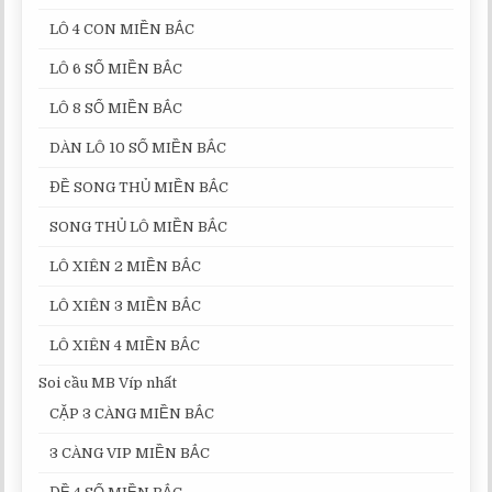
LÔ 4 CON MIỀN BẮC
LÔ 6 SỐ MIỀN BẮC
LÔ 8 SỐ MIỀN BẮC
DÀN LÔ 10 SỐ MIỀN BẮC
ĐỀ SONG THỦ MIỀN BẮC
SONG THỦ LÔ MIỀN BẮC
LÔ XIÊN 2 MIỀN BẮC
LÔ XIÊN 3 MIỀN BẮC
LÔ XIÊN 4 MIỀN BẮC
Soi cầu MB Víp nhất
CẶP 3 CÀNG MIỀN BẮC
3 CÀNG VIP MIỀN BẮC