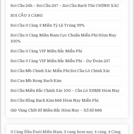
Soi Cầu 24h – Soi Cầu 247 – Soi Cầu Bạch Thủ CHÍNH XÁC
SOI CẦU 3 CÀNG
Soi Cầu 3 Càng 3 Miền Tỷ Lệ Trúng 99%
Soi Cầu 3 Càng Miền Nam Cực Chuẩn Miễn Phí Hôm Nay
100%
Soi Cầu 3 Càng VIP Miền Bắc Miễn Phí
Soi Cầu 3 Càng VIP Miền Bắc Miễn Phí – Dự Đoán 247
Soi Cầu Mb Chính Xác Miễn Phí Soi Cầu Lô Chính Xác
Soi Cau Mb Rong Bach Kim
Soi Cầu Miền Bắc Chính Xác 100 – Cầu Lô XSMB Hôm Nay
Soi Cầu Rồng Bạch Kim 666 Hôm Nay Miễn Phí
Giờ Vàng Chốt Số Miền Bắc Hôm Nay – Xổ Số 666
3 Càng Đầu Đuôi Miền Nam, 3 cang hom nay, 4 càng, 4 Càng