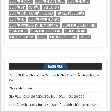
SOI CAU MIEN PHI
SOI CAU MIEN PHI 888
SOI CAU XỈU CHỦ
SOI CẦU VIP
SOI CẦU
SOI CẦU 247
SOI CẦU CHÍNH XÁC NHẤT HÔM NAY
SOI CẦU LÔ DE CHUẨN
SOI CẦU MB
SOI CẦU XSMB MIỀN BẮC
SOI CẦU XSMB MIỄN PHÍ NGÀY HÔM NAY
SONG THU LO MIEN TRUNG
SONG THU ĐỀ
SONG THỦ LÔ MIỀN NAM
SỐ ĐẸP HÔM NAY
XIN SỐ ĐỀ HÔM NAY
XSMB
XÍU CHỦ MIỀN TRUNG
XỈU CHỦ
DANH MỤC
Cau XSMB – Thống Kê Cầu Bạch Thủ Miền Bắc Hôm Nay –
Xổ Số
Chưa phân loại
Giờ Vàng Chốt Số Miền Bắc Hôm Nay – Xổ Số 666
Soi Cầu 24h – Soi Cầu 247 – Soi Cầu Bạch Thủ CHÍNH XÁC