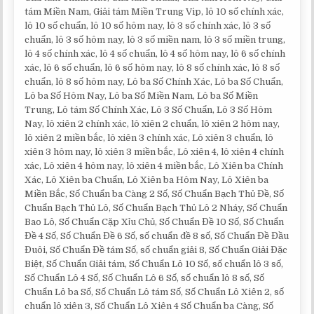
tám Miền Nam, Giải tám Miền Trung Vip, lô 10 số chính xác,
lô 10 số chuẩn, lô 10 số hôm nay, lô 3 số chính xác, lô 3 số
chuẩn, lô 3 số hôm nay, lô 3 số miền nam, lô 3 số miền trung,
lô 4 số chính xác, lô 4 số chuẩn, lô 4 số hôm nay, lô 6 số chính
xác, lô 6 số chuẩn, lô 6 số hôm nay, lô 8 số chính xác, lô 8 số
chuẩn, lô 8 số hôm nay, Lô ba Số Chính Xác, Lô ba Số Chuẩn,
Lô ba Số Hôm Nay, Lô ba Số Miền Nam, Lô ba Số Miền
Trung, Lô tám Số Chính Xác, Lô 3 Số Chuẩn, Lô 3 Số Hôm
Nay, lô xiên 2 chính xác, lô xiên 2 chuẩn, lô xiên 2 hôm nay,
lô xiên 2 miền bắc, lô xiên 3 chính xác, Lô xiên 3 chuẩn, lô
xiên 3 hôm nay, lô xiên 3 miền bắc, Lô xiên 4, lô xiên 4 chính
xác, Lô xiên 4 hôm nay, lô xiên 4 miền bắc, Lô Xiên ba Chính
Xác, Lô Xiên ba Chuẩn, Lô Xiên ba Hôm Nay, Lô Xiên ba
Miền Bắc, Số Chuẩn ba Càng 2 Số, Số Chuẩn Bạch Thủ Đề, Số
Chuẩn Bạch Thủ Lô, Số Chuẩn Bạch Thủ Lô 2 Nháy, Số Chuẩn
Bao Lô, Số Chuẩn Cặp Xỉu Chủ, Số Chuẩn Đề 10 Số, Số Chuẩn
Đề 4 Số, Số Chuẩn Đề 6 Số, số chuẩn đề 8 số, Số Chuẩn Đề Đầu
Đuôi, Số Chuẩn Đề tám Số, số chuẩn giải 8, Số Chuẩn Giải Đặc
Biệt, Số Chuẩn Giải tám, Số Chuẩn Lô 10 Số, số chuẩn lô 3 số,
Số Chuẩn Lô 4 Số, Số Chuẩn Lô 6 Số, số chuẩn lô 8 số, Số
Chuẩn Lô ba Số, Số Chuẩn Lô tám Số, Số Chuẩn Lô Xiên 2, số
chuẩn lô xiên 3, Số Chuẩn Lô Xiên 4 Số Chuẩn ba Càng, Số