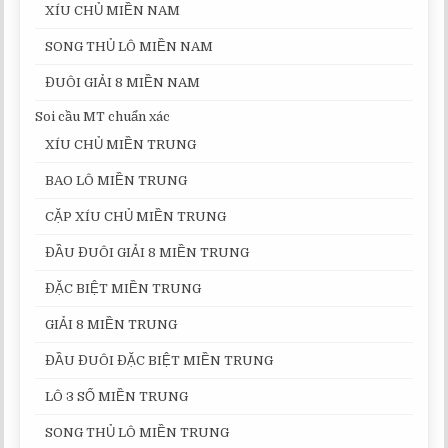
XÍU CHỦ MIỀN NAM
SONG THỦ LÔ MIỀN NAM
ĐUÔI GIẢI 8 MIỀN NAM
Soi cầu MT chuẩn xác
XÍU CHỦ MIỀN TRUNG
BAO LÔ MIỀN TRUNG
CẶP XÍU CHỦ MIỀN TRUNG
ĐẦU ĐUÔI GIẢI 8 MIỀN TRUNG
ĐẶC BIỆT MIỀN TRUNG
GIẢI 8 MIỀN TRUNG
ĐẦU ĐUÔI ĐẶC BIỆT MIỀN TRUNG
LÔ 3 SỐ MIỀN TRUNG
SONG THỦ LÔ MIỀN TRUNG