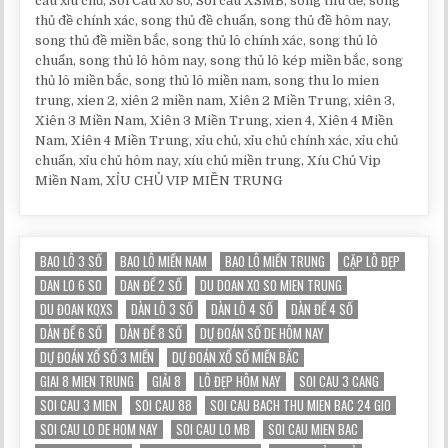
cau xỉu chủ, Soi Cầu xổ số, Soi cầu XSMB, song thu đề, song
thủ đề chính xác, song thủ đề chuẩn, song thủ đề hôm nay,
song thủ đề miền bắc, song thủ lô chính xác, song thủ lô
chuẩn, song thủ lô hôm nay, song thủ lô kép miền bắc, song
thủ lô miền bắc, song thủ lô miền nam, song thu lo mien
trung, xien 2, xiên 2 miền nam, Xiên 2 Miền Trung, xiên 3,
Xiên 3 Miền Nam, Xiên 3 Miền Trung, xien 4, Xiên 4 Miền
Nam, Xiên 4 Miền Trung, xỉu chủ, xỉu chủ chính xác, xỉu chủ
chuẩn, xỉu chủ hôm nay, xíu chủ miền trung, Xíu Chủ Vip
Miền Nam, XỈU CHỦ VIP MIỀN TRUNG
BAO LÔ 3 SỐ
BAO LÔ MIỀN NAM
BAO LÔ MIỀN TRUNG
CẶP LÔ ĐẸP
DAN LO 6 SO
DAN ĐỀ 2 SỐ
DU DOAN XO SO MIEN TRUNG
DU ĐOAN KQXS
DÀN LÔ 3 SỐ
DÀN LÔ 4 SỐ
DÀN ĐỀ 4 SỐ
DÀN ĐỀ 6 SỐ
DÀN ĐỀ 8 SỐ
DỰ ĐOÁN SỐ DE HÔM NAY
DỰ ĐOÁN XỔ SỐ 3 MIỀN
DỰ ĐOÁN XỔ SỐ MIỀN BẮC
GIAI 8 MIEN TRUNG
GIẢI 8
LÔ ĐẸP HÔM NAY
SOI CAU 3 CANG
SOI CAU 3 MIEN
SOI CAU 88
SOI CAU BACH THU MIEN BAC 24 GIO
SOI CAU LO DE HOM NAY
SOI CAU LO MB
SOI CAU MIEN BAC