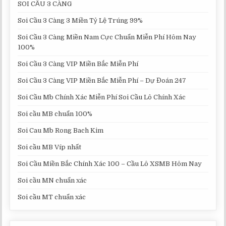
SOI CẦU 3 CÀNG
Soi Cầu 3 Càng 3 Miền Tỷ Lệ Trúng 99%
Soi Cầu 3 Càng Miền Nam Cực Chuẩn Miễn Phí Hôm Nay
100%
Soi Cầu 3 Càng VIP Miền Bắc Miễn Phí
Soi Cầu 3 Càng VIP Miền Bắc Miễn Phí – Dự Đoán 247
Soi Cầu Mb Chính Xác Miễn Phí Soi Cầu Lô Chính Xác
Soi cầu MB chuẩn 100%
Soi Cau Mb Rong Bach Kim
Soi cầu MB Víp nhất
Soi Cầu Miền Bắc Chính Xác 100 – Cầu Lô XSMB Hôm Nay
Soi cầu MN chuẩn xác
Soi cầu MT chuẩn xác