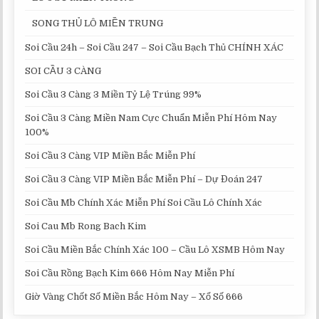
SONG THỦ LÔ MIỀN TRUNG
Soi Cầu 24h – Soi Cầu 247 – Soi Cầu Bạch Thủ CHÍNH XÁC
SOI CẦU 3 CÀNG
Soi Cầu 3 Càng 3 Miền Tỷ Lệ Trúng 99%
Soi Cầu 3 Càng Miền Nam Cực Chuẩn Miễn Phí Hôm Nay
100%
Soi Cầu 3 Càng VIP Miền Bắc Miễn Phí
Soi Cầu 3 Càng VIP Miền Bắc Miễn Phí – Dự Đoán 247
Soi Cầu Mb Chính Xác Miễn Phí Soi Cầu Lô Chính Xác
Soi Cau Mb Rong Bach Kim
Soi Cầu Miền Bắc Chính Xác 100 – Cầu Lô XSMB Hôm Nay
Soi Cầu Rồng Bạch Kim 666 Hôm Nay Miễn Phí
Giờ Vàng Chốt Số Miền Bắc Hôm Nay – Xổ Số 666