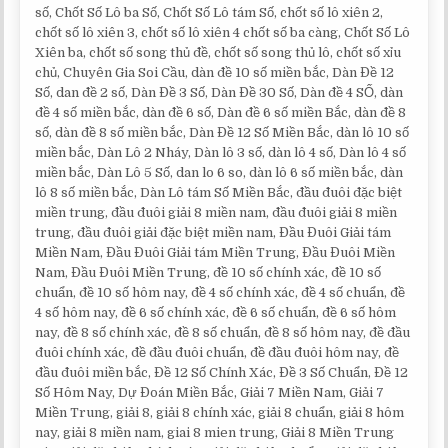
số, Chốt Số Lô ba Số, Chốt Số Lô tám Số, chốt số lô xiên 2,
chốt số lô xiên 3, chốt số lô xiên 4 chốt số ba càng, Chốt Số Lô
Xiên ba, chốt số song thủ đề, chốt số song thủ lô, chốt số xỉu
chủ, Chuyên Gia Soi Cầu, dàn đề 10 số miền bắc, Dàn Đề 12
Số, dan đề 2 số, Dàn Đề 3 Số, Dàn Đề 30 Số, Dàn đề 4 SỐ, dàn
đề 4 số miền bắc, dàn đề 6 số, Dàn đề 6 số miền Bắc, dàn đề 8
số, dàn đề 8 số miền bắc, Dàn Đề 12 Số Miền Bắc, dàn lô 10 số
miền bắc, Dàn Lô 2 Nháy, Dàn lô 3 số, dàn lô 4 số, Dàn lô 4 số
miền bắc, Dàn Lô 5 Số, dan lo 6 so, dàn lô 6 số miền bắc, dàn
lô 8 số miền bắc, Dàn Lô tám Số Miền Bắc, đầu đuôi đặc biệt
miền trung, đầu đuôi giải 8 miền nam, đầu đuôi giải 8 miền
trung, đầu đuôi giải đặc biệt miền nam, Đầu Đuôi Giải tám
Miền Nam, Đầu Đuôi Giải tám Miền Trung, Đầu Đuôi Miền
Nam, Đầu Đuôi Miền Trung, đề 10 số chính xác, đề 10 số
chuẩn, đề 10 số hôm nay, đề 4 số chính xác, đề 4 số chuẩn, đề
4 số hôm nay, đề 6 số chính xác, đề 6 số chuẩn, đề 6 số hôm
nay, đề 8 số chính xác, đề 8 số chuẩn, đề 8 số hôm nay, đề đầu
đuôi chính xác, đề đầu đuôi chuẩn, đề đầu đuôi hôm nay, đề
đầu đuôi miền bắc, Đề 12 Số Chính Xác, Đề 3 Số Chuẩn, Đề 12
Số Hôm Nay, Dự Đoán Miền Bắc, Giải 7 Miền Nam, Giải 7
Miền Trung, giải 8, giải 8 chính xác, giải 8 chuẩn, giải 8 hôm
nay, giải 8 miền nam, giai 8 mien trung, Giải 8 Miền Trung