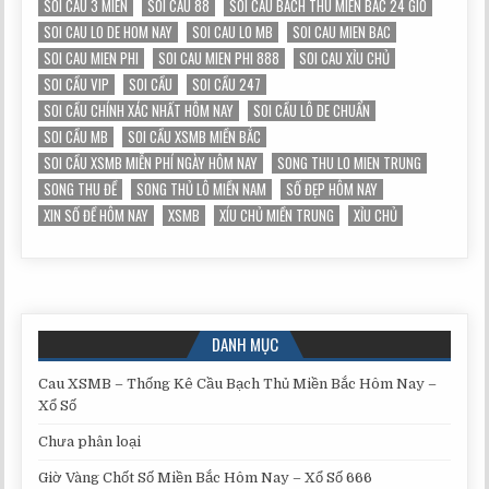
SOI CAU 3 MIEN
SOI CAU 88
SOI CAU BACH THU MIEN BAC 24 GIO
SOI CAU LO DE HOM NAY
SOI CAU LO MB
SOI CAU MIEN BAC
SOI CAU MIEN PHI
SOI CAU MIEN PHI 888
SOI CAU XỈU CHỦ
SOI CẦU VIP
SOI CẦU
SOI CẦU 247
SOI CẦU CHÍNH XÁC NHẤT HÔM NAY
SOI CẦU LÔ DE CHUẨN
SOI CẦU MB
SOI CẦU XSMB MIỀN BẮC
SOI CẦU XSMB MIỄN PHÍ NGÀY HÔM NAY
SONG THU LO MIEN TRUNG
SONG THU ĐỀ
SONG THỦ LÔ MIỀN NAM
SỐ ĐẸP HÔM NAY
XIN SỐ ĐỀ HÔM NAY
XSMB
XÍU CHỦ MIỀN TRUNG
XỈU CHỦ
DANH MỤC
Cau XSMB – Thống Kê Cầu Bạch Thủ Miền Bắc Hôm Nay –
Xổ Số
Chưa phân loại
Giờ Vàng Chốt Số Miền Bắc Hôm Nay – Xổ Số 666