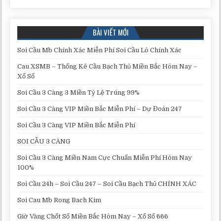
BÀI VIẾT MỚI
Soi Cầu Mb Chính Xác Miễn Phí Soi Cầu Lô Chính Xác
Cau XSMB – Thống Kê Cầu Bạch Thủ Miền Bắc Hôm Nay –
Xổ Số
Soi Cầu 3 Càng 3 Miền Tỷ Lệ Trúng 99%
Soi Cầu 3 Càng VIP Miền Bắc Miễn Phí – Dự Đoán 247
Soi Cầu 3 Càng VIP Miền Bắc Miễn Phí
SOI CẦU 3 CÀNG
Soi Cầu 3 Càng Miền Nam Cực Chuẩn Miễn Phí Hôm Nay
100%
Soi Cầu 24h – Soi Cầu 247 – Soi Cầu Bạch Thủ CHÍNH XÁC
Soi Cau Mb Rong Bach Kim
Giờ Vàng Chốt Số Miền Bắc Hôm Nay – Xổ Số 666