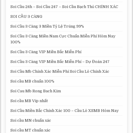
Soi Cầu 24h – Soi Cầu 247 – Soi Cầu Bạch Thủ CHÍNH XÁC
SOI CẦU 3 CÀNG
Soi Cầu 3 Càng 3 Miền Tỷ Lệ Trúng 99%
Soi Cầu 3 Càng Miền Nam Cực Chuẩn Miễn Phí Hôm Nay
100%
Soi Cầu 3 Càng VIP Miền Bắc Miễn Phí
Soi Cầu 3 Càng VIP Miền Bắc Miễn Phí – Dự Đoán 247
Soi Cầu Mb Chính Xác Miễn Phí Soi Cầu Lô Chính Xác
Soi cầu MB chuẩn 100%
Soi Cau Mb Rong Bach Kim
Soi cầu MB Víp nhất
Soi Cầu Miền Bắc Chính Xác 100 – Cầu Lô XSMB Hôm Nay
Soi cầu MN chuẩn xác
Soi cầu MT chuẩn xác