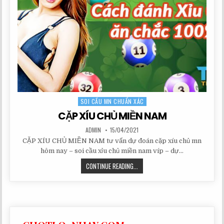
SOI CẦU MN CHUẨN XÁC
Posted
in
CẶP XÍU CHỦ MIỀN NAM
AUTHOR:
PUBLISHED
ADMIN
15/04/2021
DATE:
CẶP XÍU CHỦ MIỀN NAM tư vấn dự đoán cặp xíu chủ mn
hôm nay – soi cầu xỉu chủ miền nam víp – dự…
CẶP
CONTINUE READING...
XÍU
CHỦ
MIỀN
NAM