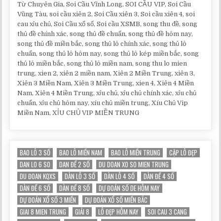
Từ Chuyên Gia, Soi Cầu Vĩnh Long, SOI CẦU VIP, Soi Cầu
Vũng Tàu, soi cầu xiên 2, Soi Cầu xiên 3, Soi cầu xiên 4, soi
cau xỉu chủ, Soi Cầu xổ số, Soi cầu XSMB, song thu đề, song
thủ đề chính xác, song thủ đề chuẩn, song thủ đề hôm nay,
song thủ đề miền bắc, song thủ lô chính xác, song thủ lô
chuẩn, song thủ lô hôm nay, song thủ lô kép miền bắc, song
thủ lô miền bắc, song thủ lô miền nam, song thu lo mien
trung, xien 2, xiên 2 miền nam, Xiên 2 Miền Trung, xiên 3,
Xiên 3 Miền Nam, Xiên 3 Miền Trung, xien 4, Xiên 4 Miền
Nam, Xiên 4 Miền Trung, xỉu chủ, xỉu chủ chính xác, xỉu chủ
chuẩn, xỉu chủ hôm nay, xíu chủ miền trung, Xíu Chủ Vip
Miền Nam, XỈU CHỦ VIP MIỀN TRUNG
BAO LÔ 3 SỐ
BAO LÔ MIỀN NAM
BAO LÔ MIỀN TRUNG
CẶP LÔ ĐẸP
DAN LO 6 SO
DAN ĐỀ 2 SỐ
DU DOAN XO SO MIEN TRUNG
DU ĐOAN KQXS
DÀN LÔ 3 SỐ
DÀN LÔ 4 SỐ
DÀN ĐỀ 4 SỐ
DÀN ĐỀ 6 SỐ
DÀN ĐỀ 8 SỐ
DỰ ĐOÁN SỐ DE HÔM NAY
DỰ ĐOÁN XỔ SỐ 3 MIỀN
DỰ ĐOÁN XỔ SỐ MIỀN BẮC
GIAI 8 MIEN TRUNG
GIẢI 8
LÔ ĐẸP HÔM NAY
SOI CAU 3 CANG