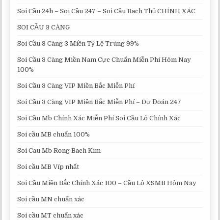
Soi Cầu 24h – Soi Cầu 247 – Soi Cầu Bạch Thủ CHÍNH XÁC
SOI CẦU 3 CÀNG
Soi Cầu 3 Càng 3 Miền Tỷ Lệ Trúng 99%
Soi Cầu 3 Càng Miền Nam Cực Chuẩn Miễn Phí Hôm Nay
100%
Soi Cầu 3 Càng VIP Miền Bắc Miễn Phí
Soi Cầu 3 Càng VIP Miền Bắc Miễn Phí – Dự Đoán 247
Soi Cầu Mb Chính Xác Miễn Phí Soi Cầu Lô Chính Xác
Soi cầu MB chuẩn 100%
Soi Cau Mb Rong Bach Kim
Soi cầu MB Víp nhất
Soi Cầu Miền Bắc Chính Xác 100 – Cầu Lô XSMB Hôm Nay
Soi cầu MN chuẩn xác
Soi cầu MT chuẩn xác