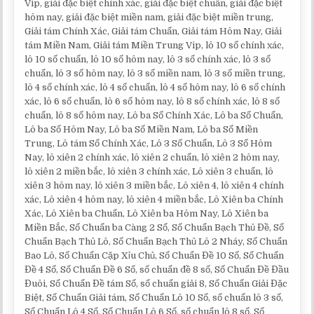
Vip, giải đặc biệt chính xác, giải đặc biệt chuẩn, giải đặc biệt
hôm nay, giải đặc biệt miền nam, giải đặc biệt miền trung,
Giải tám Chính Xác, Giải tám Chuẩn, Giải tám Hôm Nay, Giải
tám Miền Nam, Giải tám Miền Trung Vip, lô 10 số chính xác,
lô 10 số chuẩn, lô 10 số hôm nay, lô 3 số chính xác, lô 3 số
chuẩn, lô 3 số hôm nay, lô 3 số miền nam, lô 3 số miền trung,
lô 4 số chính xác, lô 4 số chuẩn, lô 4 số hôm nay, lô 6 số chính
xác, lô 6 số chuẩn, lô 6 số hôm nay, lô 8 số chính xác, lô 8 số
chuẩn, lô 8 số hôm nay, Lô ba Số Chính Xác, Lô ba Số Chuẩn,
Lô ba Số Hôm Nay, Lô ba Số Miền Nam, Lô ba Số Miền
Trung, Lô tám Số Chính Xác, Lô 3 Số Chuẩn, Lô 3 Số Hôm
Nay, lô xiên 2 chính xác, lô xiên 2 chuẩn, lô xiên 2 hôm nay,
lô xiên 2 miền bắc, lô xiên 3 chính xác, Lô xiên 3 chuẩn, lô
xiên 3 hôm nay, lô xiên 3 miền bắc, Lô xiên 4, lô xiên 4 chính
xác, Lô xiên 4 hôm nay, lô xiên 4 miền bắc, Lô Xiên ba Chính
Xác, Lô Xiên ba Chuẩn, Lô Xiên ba Hôm Nay, Lô Xiên ba
Miền Bắc, Số Chuẩn ba Càng 2 Số, Số Chuẩn Bạch Thủ Đề, Số
Chuẩn Bạch Thủ Lô, Số Chuẩn Bạch Thủ Lô 2 Nháy, Số Chuẩn
Bao Lô, Số Chuẩn Cặp Xỉu Chủ, Số Chuẩn Đề 10 Số, Số Chuẩn
Đề 4 Số, Số Chuẩn Đề 6 Số, số chuẩn đề 8 số, Số Chuẩn Đề Đầu
Đuôi, Số Chuẩn Đề tám Số, số chuẩn giải 8, Số Chuẩn Giải Đặc
Biệt, Số Chuẩn Giải tám, Số Chuẩn Lô 10 Số, số chuẩn lô 3 số,
Số Chuẩn Lô 4 Số, Số Chuẩn Lô 6 Số, số chuẩn lô 8 số, Số