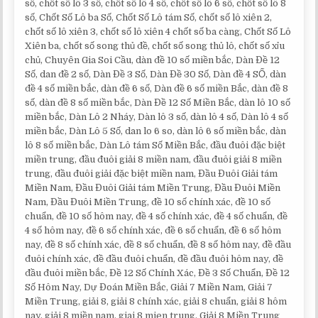
số, chốt số lô 3 số, chốt số lô 4 số, chốt số lô 6 số, chốt số lô 8
số, Chốt Số Lô ba Số, Chốt Số Lô tám Số, chốt số lô xiên 2,
chốt số lô xiên 3, chốt số lô xiên 4 chốt số ba càng, Chốt Số Lô
Xiên ba, chốt số song thủ đề, chốt số song thủ lô, chốt số xỉu
chủ, Chuyên Gia Soi Cầu, dàn đề 10 số miền bắc, Dàn Đề 12
Số, dan đề 2 số, Dàn Đề 3 Số, Dàn Đề 30 Số, Dàn đề 4 SỐ, dàn
đề 4 số miền bắc, dàn đề 6 số, Dàn đề 6 số miền Bắc, dàn đề 8
số, dàn đề 8 số miền bắc, Dàn Đề 12 Số Miền Bắc, dàn lô 10 số
miền bắc, Dàn Lô 2 Nháy, Dàn lô 3 số, dàn lô 4 số, Dàn lô 4 số
miền bắc, Dàn Lô 5 Số, dan lo 6 so, dàn lô 6 số miền bắc, dàn
lô 8 số miền bắc, Dàn Lô tám Số Miền Bắc, đầu đuôi đặc biệt
miền trung, đầu đuôi giải 8 miền nam, đầu đuôi giải 8 miền
trung, đầu đuôi giải đặc biệt miền nam, Đầu Đuôi Giải tám
Miền Nam, Đầu Đuôi Giải tám Miền Trung, Đầu Đuôi Miền
Nam, Đầu Đuôi Miền Trung, đề 10 số chính xác, đề 10 số
chuẩn, đề 10 số hôm nay, đề 4 số chính xác, đề 4 số chuẩn, đề
4 số hôm nay, đề 6 số chính xác, đề 6 số chuẩn, đề 6 số hôm
nay, đề 8 số chính xác, đề 8 số chuẩn, đề 8 số hôm nay, đề đầu
đuôi chính xác, đề đầu đuôi chuẩn, đề đầu đuôi hôm nay, đề
đầu đuôi miền bắc, Đề 12 Số Chính Xác, Đề 3 Số Chuẩn, Đề 12
Số Hôm Nay, Dự Đoán Miền Bắc, Giải 7 Miền Nam, Giải 7
Miền Trung, giải 8, giải 8 chính xác, giải 8 chuẩn, giải 8 hôm
nay, giải 8 miền nam, giai 8 mien trung, Giải 8 Miền Trung