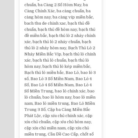
chuẩn, ba Càng 2 Số Hôm Nay, ba
Càng Chính Xác, ba càng chuẩn, ba
càng hôm nay, ba càng víp miền bắc,
bach thu de chinh xac, bạch thủ đề
chuẩn, bạch thủ đề hôm nay, bạch thủ
đề miền bắc, bạch thủ lô 2 nháy chính
xác, bạch thủ lô 2 nháy chuẩn, bạch
thủ lô 2 nháy hôm nay, Bạch Thủ Lô 2
Nháy Miền Bắc Vip, bạch thủ lô chính
xác, bạch thủ lô chuẩn, bạch thủ lô
hôm nay, bạch thủ lô kép miền bắc,
Bạch thủ lô miền bắc, Bao Lô, bao lô 3
số, Bao Lô 3 Số Miền Nam, Bao Lô 4
Số, Bao Lô 4 Số Miền Nam, Bao Lô 4
Số Miền Trung, bao lô chính xác, bao
lô chuẩn, bao lô hôm nay, bao lô miền
nam, Bao lô miền trung, Bao Lô Miền
Trung 3 Số, Cặp ba Càng Miền Bắc
Phát Lộc, cặp xíu chủ chính xác, cặp
xíu chủ chuẩn, cặp xỉu chủ hôm nay,
cặp xíu chủ miền nam, cặp xíu chủ
miền trung, Cầu Đề Cao Cấp, chốt số