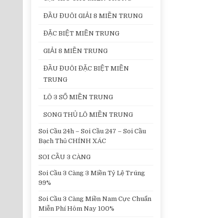
ĐẦU ĐUÔI GIẢI 8 MIỀN TRUNG
ĐẶC BIỆT MIỀN TRUNG
GIẢI 8 MIỀN TRUNG
ĐẦU ĐUÔI ĐẶC BIỆT MIỀN
TRUNG
LÔ 3 SỐ MIỀN TRUNG
SONG THỦ LÔ MIỀN TRUNG
Soi Cầu 24h – Soi Cầu 247 – Soi Cầu
Bạch Thủ CHÍNH XÁC
SOI CẦU 3 CÀNG
Soi Cầu 3 Càng 3 Miền Tỷ Lệ Trúng
99%
Soi Cầu 3 Càng Miền Nam Cực Chuẩn
Miễn Phí Hôm Nay 100%