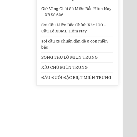
Giờ Vàng Chốt Số Miền Bắc Hôm Nay
– Xổ Số 666
Soi Cầu Miền Bắc Chính Xác 100 –
Cầu Lô XSMB Hôm Nay
soi cầu xs chuẩn dàn đề 6 con miền
bắc
SONG THỦ LÔ MIỀN TRUNG
XÍU CHỦ MIỀN TRUNG
ĐẦU ĐUÔI ĐẶC BIỆT MIỀN TRUNG