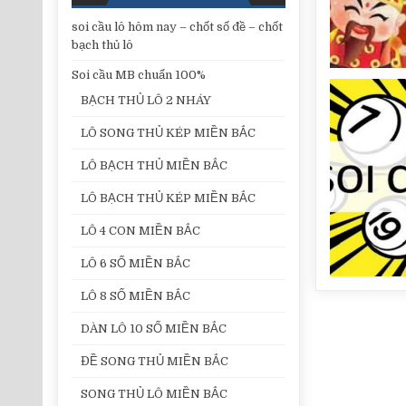
soi cầu lô hôm nay – chốt số đề – chốt
bạch thủ lô
Soi cầu MB chuẩn 100%
BẠCH THỦ LÔ 2 NHÁY
LÔ SONG THỦ KÉP MIỀN BẮC
LÔ BẠCH THỦ MIỀN BẮC
LÔ BẠCH THỦ KÉP MIỀN BẮC
LÔ 4 CON MIỀN BẮC
LÔ 6 SỐ MIỀN BẮC
LÔ 8 SỐ MIỀN BẮC
DÀN LÔ 10 SỐ MIỀN BẮC
ĐỀ SONG THỦ MIỀN BẮC
SONG THỦ LÔ MIỀN BẮC