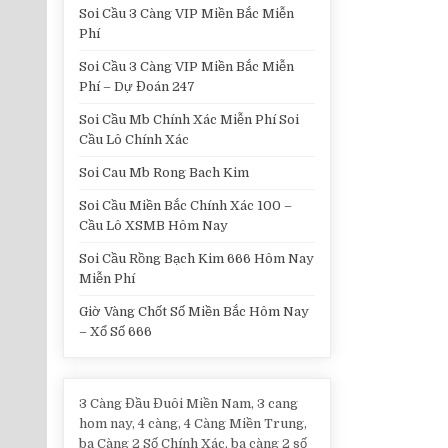
Soi Cầu 3 Càng VIP Miền Bắc Miễn
Phí
Soi Cầu 3 Càng VIP Miền Bắc Miễn
Phí – Dự Đoán 247
Soi Cầu Mb Chính Xác Miễn Phí Soi
Cầu Lô Chính Xác
Soi Cau Mb Rong Bach Kim
Soi Cầu Miền Bắc Chính Xác 100 –
Cầu Lô XSMB Hôm Nay
Soi Cầu Rồng Bạch Kim 666 Hôm Nay
Miễn Phí
Giờ Vàng Chốt Số Miền Bắc Hôm Nay
– Xổ Số 666
3 Càng Đầu Đuôi Miền Nam, 3 cang
hom nay, 4 càng, 4 Càng Miền Trung,
ba Càng 2 Số Chính Xác, ba càng 2 số