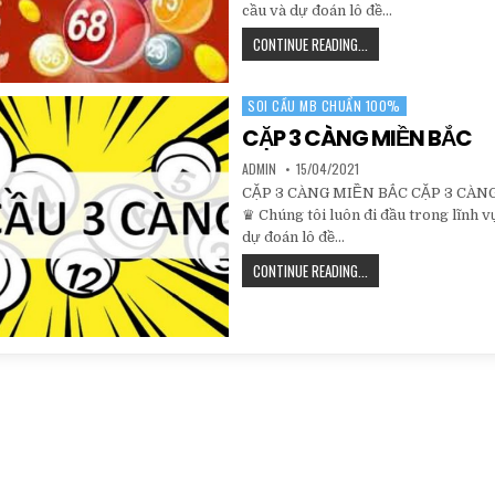
cầu và dự đoán lô đề…
TRÚNG
99%
ĐỀ
CONTINUE READING...
BẠCH
THỦ
SOI CẦU MB CHUẨN 100%
Posted
MIỀN
in
BẮC
CẶP 3 CÀNG MIỀN BẮC
AUTHOR:
PUBLISHED
ADMIN
15/04/2021
DATE:
CẶP 3 CÀNG MIỀN BẮC CẶP 3 CÀN
♛ Chúng tôi luôn đi đầu trong lĩnh v
dự đoán lô đề…
CẶP
CONTINUE READING...
3
CÀNG
MIỀN
BẮC