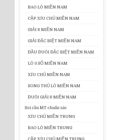
BAO LÔ MIỀN NAM
CẶP XÍU CHỦ MIỀN NAM
GIẢI 8 MIỀN NAM
GIẢI ĐẶC BIỆT MIỀN NAM
ĐẦU ĐUÔI ĐẶC BIỆT MIỀN NAM
LÔ 3 SỐ MIỀN NAM
XÍU CHỦ MIỀN NAM
SONG THỦ LÔ MIỀN NAM
ĐUÔI GIẢI 8 MIỀN NAM
Soi cầu MT chuẩn xác
XÍU CHỦ MIỀN TRUNG
BAO LÔ MIỀN TRUNG
CẶP XÍU CHỦ MIỀN TRUNG