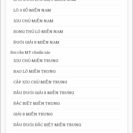
LÔ 3 SỐ MIỀN NAM
XÍU CHỦ MIỀN NAM
SONG THỦ LÔ MIỀN NAM
ĐUÔI GIẢI 8 MIỀN NAM
Soi cầu MT chuẩn xác
XÍU CHỦ MIỀN TRUNG
BAO LÔ MIỀN TRUNG
CẶP XÍU CHỦ MIỀN TRUNG
ĐẦU ĐUÔI GIẢI 8 MIỀN TRUNG
ĐẶC BIỆT MIỀN TRUNG
GIẢI 8 MIỀN TRUNG
ĐẦU ĐUÔI ĐẶC BIỆT MIỀN TRUNG