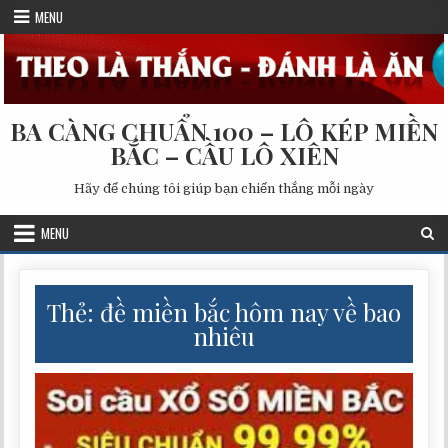
Skip
MENU
to
content
BA CÀNG CHUẨN 100 – LÔ KÉP MIỀN
BẮC – CẦU LÔ XIÊN
Hãy để chúng tôi giúp bạn chiến thắng mỗi ngày
MENU
Thẻ:
đề miền bắc hôm nay về bao
nhiêu