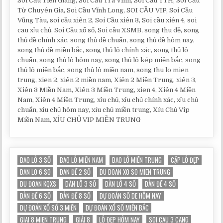
Soi Cầu Tiền Giang, Soi Cầu Trà Vinh, Soi Cầu TTH, Soi Cầu
Từ Chuyên Gia, Soi Cầu Vĩnh Long, SOI CẦU VIP, Soi Cầu
Vũng Tàu, soi cầu xiên 2, Soi Cầu xiên 3, Soi cầu xiên 4, soi
cau xỉu chủ, Soi Cầu xổ số, Soi cầu XSMB, song thu đề, song
thủ đề chính xác, song thủ đề chuẩn, song thủ đề hôm nay,
song thủ đề miền bắc, song thủ lô chính xác, song thủ lô
chuẩn, song thủ lô hôm nay, song thủ lô kép miền bắc, song
thủ lô miền bắc, song thủ lô miền nam, song thu lo mien
trung, xien 2, xiên 2 miền nam, Xiên 2 Miền Trung, xiên 3,
Xiên 3 Miền Nam, Xiên 3 Miền Trung, xien 4, Xiên 4 Miền
Nam, Xiên 4 Miền Trung, xỉu chủ, xỉu chủ chính xác, xỉu chủ
chuẩn, xỉu chủ hôm nay, xíu chủ miền trung, Xíu Chủ Vip
Miền Nam, XỈU CHỦ VIP MIỀN TRUNG
BAO LÔ 3 SỐ
BAO LÔ MIỀN NAM
BAO LÔ MIỀN TRUNG
CẶP LÔ ĐẸP
DAN LO 6 SO
DAN ĐỀ 2 SỐ
DU DOAN XO SO MIEN TRUNG
DU ĐOAN KQXS
DÀN LÔ 3 SỐ
DÀN LÔ 4 SỐ
DÀN ĐỀ 4 SỐ
DÀN ĐỀ 6 SỐ
DÀN ĐỀ 8 SỐ
DỰ ĐOÁN SỐ DE HÔM NAY
DỰ ĐOÁN XỔ SỐ 3 MIỀN
DỰ ĐOÁN XỔ SỐ MIỀN BẮC
GIAI 8 MIEN TRUNG
GIẢI 8
LÔ ĐẸP HÔM NAY
SOI CAU 3 CANG