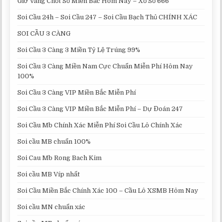
Giờ Vàng Chốt Số Miền Bắc Hôm Nay – Xổ Số 666
Soi Cầu 24h – Soi Cầu 247 – Soi Cầu Bạch Thủ CHÍNH XÁC
SOI CẦU 3 CÀNG
Soi Cầu 3 Càng 3 Miền Tỷ Lệ Trúng 99%
Soi Cầu 3 Càng Miền Nam Cực Chuẩn Miễn Phí Hôm Nay
100%
Soi Cầu 3 Càng VIP Miền Bắc Miễn Phí
Soi Cầu 3 Càng VIP Miền Bắc Miễn Phí – Dự Đoán 247
Soi Cầu Mb Chính Xác Miễn Phí Soi Cầu Lô Chính Xác
Soi cầu MB chuẩn 100%
Soi Cau Mb Rong Bach Kim
Soi cầu MB Víp nhất
Soi Cầu Miền Bắc Chính Xác 100 – Cầu Lô XSMB Hôm Nay
Soi cầu MN chuẩn xác