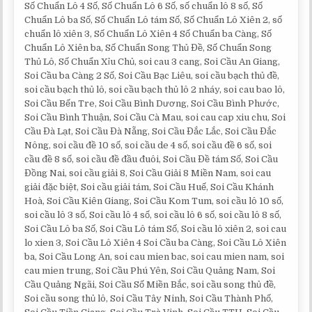
Số Chuẩn Lô 4 Số, Số Chuẩn Lô 6 Số, số chuẩn lô 8 số, Số
Chuẩn Lô ba Số, Số Chuẩn Lô tám Số, Số Chuẩn Lô Xiên 2, số
chuẩn lô xiên 3, Số Chuẩn Lô Xiên 4 Số Chuẩn ba Càng, Số
Chuẩn Lô Xiên ba, Số Chuẩn Song Thủ Đề, Số Chuẩn Song
Thủ Lô, Số Chuẩn Xỉu Chủ, soi cau 3 cang, Soi Cầu An Giang,
Soi Cầu ba Càng 2 Số, Soi Cầu Bạc Liêu, soi cầu bạch thủ đề,
soi cầu bạch thủ lô, soi cầu bạch thủ lô 2 nháy, soi cau bao lô,
Soi Cầu Bến Tre, Soi Cầu Bình Dương, Soi Cầu Bình Phước,
Soi Cầu Bình Thuận, Soi Cầu Cà Mau, soi cau cap xiu chu, Soi
Cầu Đà Lạt, Soi Cầu Đà Nẵng, Soi Cầu Đắc Lắc, Soi Cầu Đắc
Nông, soi cầu đề 10 số, soi cầu de 4 số, soi cầu đề 6 số, soi
cầu đề 8 số, soi cầu đề đầu đuôi, Soi Cầu Đề tám Số, Soi Cầu
Đồng Nai, soi cầu giải 8, Soi Cầu Giải 8 Miền Nam, soi cau
giải đặc biệt, Soi cầu giải tám, Soi Cầu Huế, Soi Cầu Khánh
Hoà, Soi Cầu Kiên Giang, Soi Cầu Kom Tum, soi cầu lô 10 số,
soi cầu lô 3 số, Soi cầu lô 4 số, soi cầu lô 6 số, soi cầu lô 8 số,
Soi Cầu Lô ba Số, Soi Cầu Lô tám Số, Soi cầu lô xiên 2, soi cau
lo xien 3, Soi Cầu Lô Xiên 4 Soi Cầu ba Càng, Soi Cầu Lô Xiên
ba, Soi Cầu Long An, soi cau mien bac, soi cau mien nam, soi
cau mien trung, Soi Cầu Phú Yên, Soi Cầu Quảng Nam, Soi
Cầu Quảng Ngãi, Soi Cầu Số Miền Bắc, soi cầu song thủ đề,
Soi cầu song thủ lô, Soi Cầu Tây Ninh, Soi Cầu Thành Phố,