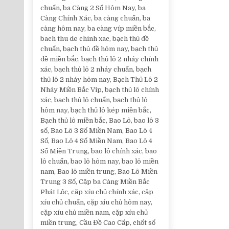
chuẩn, ba Càng 2 Số Hôm Nay, ba
Càng Chính Xác, ba càng chuẩn, ba
càng hôm nay, ba càng víp miền bắc,
bach thu de chinh xac, bạch thủ đề
chuẩn, bạch thủ đề hôm nay, bạch thủ
đề miền bắc, bạch thủ lô 2 nháy chính
xác, bạch thủ lô 2 nháy chuẩn, bạch
thủ lô 2 nháy hôm nay, Bạch Thủ Lô 2
Nháy Miền Bắc Vip, bạch thủ lô chính
xác, bạch thủ lô chuẩn, bạch thủ lô
hôm nay, bạch thủ lô kép miền bắc,
Bạch thủ lô miền bắc, Bao Lô, bao lô 3
số, Bao Lô 3 Số Miền Nam, Bao Lô 4
Số, Bao Lô 4 Số Miền Nam, Bao Lô 4
Số Miền Trung, bao lô chính xác, bao
lô chuẩn, bao lô hôm nay, bao lô miền
nam, Bao lô miền trung, Bao Lô Miền
Trung 3 Số, Cặp ba Càng Miền Bắc
Phát Lộc, cặp xíu chủ chính xác, cặp
xíu chủ chuẩn, cặp xỉu chủ hôm nay,
cặp xíu chủ miền nam, cặp xíu chủ
miền trung, Cầu Đề Cao Cấp, chốt số