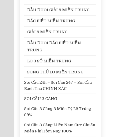
ĐẦU ĐUÔI GIẢI 8 MIỀN TRUNG
ĐẶC BIỆT MIỀN TRUNG
GIẢI 8 MIỀN TRUNG
ĐẦU ĐUÔI ĐẶC BIỆT MIỀN
TRUNG
LÔ 3 SỐ MIỀN TRUNG
SONG THỦ LÔ MIỀN TRUNG
Soi Cầu 24h – Soi Cầu 247 – Soi Cầu
Bạch Thủ CHÍNH XÁC
SOI CẦU 3 CÀNG
Soi Cầu 3 Càng 3 Miền Tỷ Lệ Trúng
99%
Soi Cầu 3 Càng Miền Nam Cực Chuẩn
Miễn Phí Hôm Nay 100%