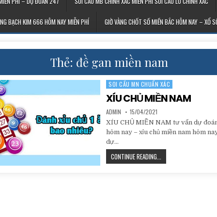
MIỄN PHÍ – DỰ ĐOÁN 247
SOI CẦU MB CHÍNH XÁC MIỄN PHÍ SOI CẦU LÔ CHÍNH XÁC
ỒNG BẠCH KIM 666 HÔM NAY MIỄN PHÍ
GIỜ VÀNG CHỐT SỐ MIỀN BẮC HÔM NAY – XỔ S
Thẻ:
đề gan miền nam
SOI CẦU MN CHUẨN XÁC
Posted
in
XÍU CHỦ MIỀN NAM
AUTHOR:
PUBLISHED
ADMIN
15/04/2021
DATE:
XÍU CHỦ MIỀN NAM tư vấn dự đoán
hôm nay – xỉu chủ miền nam hôm nay 
dự…
XÍU
CONTINUE READING...
CHỦ
MIỀN
NAM