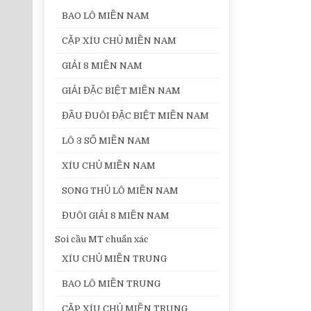
BAO LÔ MIỀN NAM
CẶP XÍU CHỦ MIỀN NAM
GIẢI 8 MIỀN NAM
GIẢI ĐẶC BIỆT MIỀN NAM
ĐẦU ĐUÔI ĐẶC BIỆT MIỀN NAM
LÔ 3 SỐ MIỀN NAM
XÍU CHỦ MIỀN NAM
SONG THỦ LÔ MIỀN NAM
ĐUÔI GIẢI 8 MIỀN NAM
Soi cầu MT chuẩn xác
XÍU CHỦ MIỀN TRUNG
BAO LÔ MIỀN TRUNG
CẶP XÍU CHỦ MIỀN TRUNG