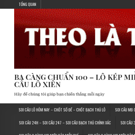
Skip
TỔNG QUAN
to
content
BA CÀNG CHUẨN 100 – LÔ KÉP MI
CẦU LÔ XIÊN
Hãy để chúng tôi giúp bạn chiến thắng mỗi ngày
SOI CẦU LÔ HÔM NAY – CHỐT SỐ ĐỀ – CHỐT BẠCH THỦ LÔ
SOI CẦU MB
SOI CẦU 24H – SOI CẦU 247 – SOI CẦU BẠCH THỦ CHÍNH XÁC
SOI CẦU 