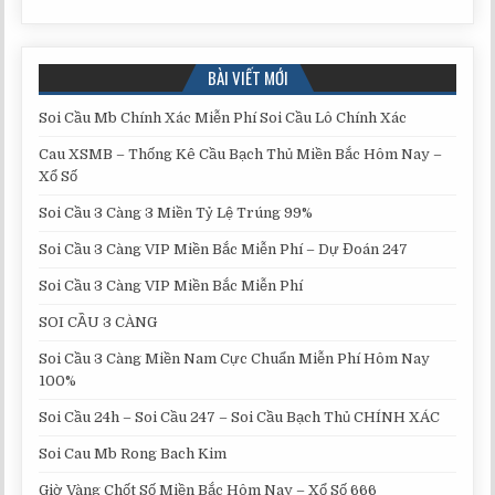
BÀI VIẾT MỚI
Soi Cầu Mb Chính Xác Miễn Phí Soi Cầu Lô Chính Xác
Cau XSMB – Thống Kê Cầu Bạch Thủ Miền Bắc Hôm Nay –
Xổ Số
Soi Cầu 3 Càng 3 Miền Tỷ Lệ Trúng 99%
Soi Cầu 3 Càng VIP Miền Bắc Miễn Phí – Dự Đoán 247
Soi Cầu 3 Càng VIP Miền Bắc Miễn Phí
SOI CẦU 3 CÀNG
Soi Cầu 3 Càng Miền Nam Cực Chuẩn Miễn Phí Hôm Nay
100%
Soi Cầu 24h – Soi Cầu 247 – Soi Cầu Bạch Thủ CHÍNH XÁC
Soi Cau Mb Rong Bach Kim
Giờ Vàng Chốt Số Miền Bắc Hôm Nay – Xổ Số 666