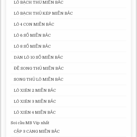
LÔ BẠCH THỦ MIỀN BẮC
LÔ BẠCH THỦ KÉP MIỀN BẮC
LÔ 4 CON MIỀN BẮC
LÔ 6 SỐ MIỀN BẮC
LÔ 8 SỐ MIỀN BẮC
DÀN LÔ 10 SỐ MIỀN BẮC
ĐỀ SONG THỦ MIỀN BẮC
SONG THỦ LÔ MIỀN BẮC
LÔ XIÊN 2 MIỀN BẮC
LÔ XIÊN 3 MIỀN BẮC
LÔ XIÊN 4 MIỀN BẮC
Soi cầu MB Víp nhất
CẶP 3 CÀNG MIỀN BẮC