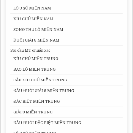
LÔ 3 SỐ MIỀN NAM
XÍU CHỦ MIỀN NAM
SONG THỦ LÔ MIỀN NAM
ĐUÔI GIẢI 8 MIỀN NAM
Soi cầu MT chuẩn xác
XÍU CHỦ MIỀN TRUNG
BAO LÔ MIỀN TRUNG
CẶP XÍU CHỦ MIỀN TRUNG
ĐẦU ĐUÔI GIẢI 8 MIỀN TRUNG
ĐẶC BIỆT MIỀN TRUNG
GIẢI 8 MIỀN TRUNG
ĐẦU ĐUÔI ĐẶC BIỆT MIỀN TRUNG