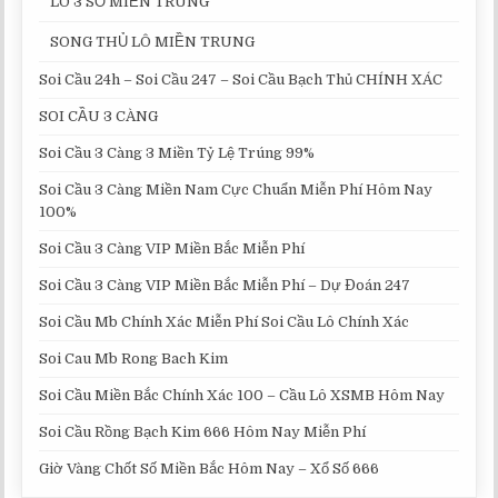
LÔ 3 SỐ MIỀN TRUNG
SONG THỦ LÔ MIỀN TRUNG
Soi Cầu 24h – Soi Cầu 247 – Soi Cầu Bạch Thủ CHÍNH XÁC
SOI CẦU 3 CÀNG
Soi Cầu 3 Càng 3 Miền Tỷ Lệ Trúng 99%
Soi Cầu 3 Càng Miền Nam Cực Chuẩn Miễn Phí Hôm Nay
100%
Soi Cầu 3 Càng VIP Miền Bắc Miễn Phí
Soi Cầu 3 Càng VIP Miền Bắc Miễn Phí – Dự Đoán 247
Soi Cầu Mb Chính Xác Miễn Phí Soi Cầu Lô Chính Xác
Soi Cau Mb Rong Bach Kim
Soi Cầu Miền Bắc Chính Xác 100 – Cầu Lô XSMB Hôm Nay
Soi Cầu Rồng Bạch Kim 666 Hôm Nay Miễn Phí
Giờ Vàng Chốt Số Miền Bắc Hôm Nay – Xổ Số 666