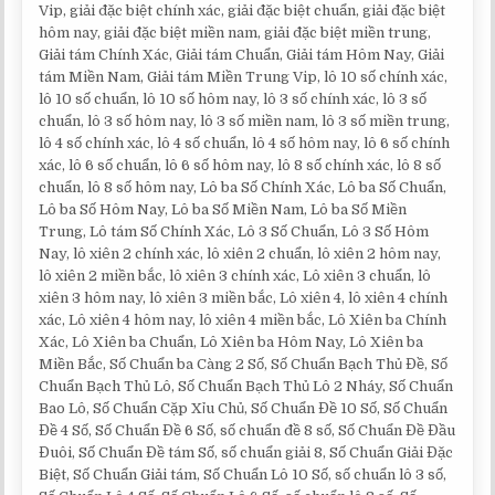
Vip, giải đặc biệt chính xác, giải đặc biệt chuẩn, giải đặc biệt
hôm nay, giải đặc biệt miền nam, giải đặc biệt miền trung,
Giải tám Chính Xác, Giải tám Chuẩn, Giải tám Hôm Nay, Giải
tám Miền Nam, Giải tám Miền Trung Vip, lô 10 số chính xác,
lô 10 số chuẩn, lô 10 số hôm nay, lô 3 số chính xác, lô 3 số
chuẩn, lô 3 số hôm nay, lô 3 số miền nam, lô 3 số miền trung,
lô 4 số chính xác, lô 4 số chuẩn, lô 4 số hôm nay, lô 6 số chính
xác, lô 6 số chuẩn, lô 6 số hôm nay, lô 8 số chính xác, lô 8 số
chuẩn, lô 8 số hôm nay, Lô ba Số Chính Xác, Lô ba Số Chuẩn,
Lô ba Số Hôm Nay, Lô ba Số Miền Nam, Lô ba Số Miền
Trung, Lô tám Số Chính Xác, Lô 3 Số Chuẩn, Lô 3 Số Hôm
Nay, lô xiên 2 chính xác, lô xiên 2 chuẩn, lô xiên 2 hôm nay,
lô xiên 2 miền bắc, lô xiên 3 chính xác, Lô xiên 3 chuẩn, lô
xiên 3 hôm nay, lô xiên 3 miền bắc, Lô xiên 4, lô xiên 4 chính
xác, Lô xiên 4 hôm nay, lô xiên 4 miền bắc, Lô Xiên ba Chính
Xác, Lô Xiên ba Chuẩn, Lô Xiên ba Hôm Nay, Lô Xiên ba
Miền Bắc, Số Chuẩn ba Càng 2 Số, Số Chuẩn Bạch Thủ Đề, Số
Chuẩn Bạch Thủ Lô, Số Chuẩn Bạch Thủ Lô 2 Nháy, Số Chuẩn
Bao Lô, Số Chuẩn Cặp Xỉu Chủ, Số Chuẩn Đề 10 Số, Số Chuẩn
Đề 4 Số, Số Chuẩn Đề 6 Số, số chuẩn đề 8 số, Số Chuẩn Đề Đầu
Đuôi, Số Chuẩn Đề tám Số, số chuẩn giải 8, Số Chuẩn Giải Đặc
Biệt, Số Chuẩn Giải tám, Số Chuẩn Lô 10 Số, số chuẩn lô 3 số,