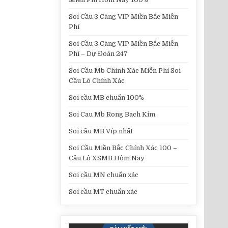
Soi Cầu 3 Càng VIP Miền Bắc Miễn
Phí
Soi Cầu 3 Càng VIP Miền Bắc Miễn
Phí – Dự Đoán 247
Soi Cầu Mb Chính Xác Miễn Phí Soi
Cầu Lô Chính Xác
Soi cầu MB chuẩn 100%
Soi Cau Mb Rong Bach Kim
Soi cầu MB Víp nhất
Soi Cầu Miền Bắc Chính Xác 100 –
Cầu Lô XSMB Hôm Nay
Soi cầu MN chuẩn xác
Soi cầu MT chuẩn xác