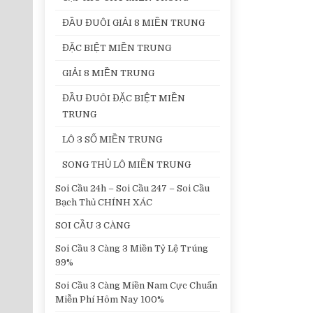
ĐẦU ĐUÔI GIẢI 8 MIỀN TRUNG
ĐẶC BIỆT MIỀN TRUNG
GIẢI 8 MIỀN TRUNG
ĐẦU ĐUÔI ĐẶC BIỆT MIỀN
TRUNG
LÔ 3 SỐ MIỀN TRUNG
SONG THỦ LÔ MIỀN TRUNG
Soi Cầu 24h – Soi Cầu 247 – Soi Cầu
Bạch Thủ CHÍNH XÁC
SOI CẦU 3 CÀNG
Soi Cầu 3 Càng 3 Miền Tỷ Lệ Trúng
99%
Soi Cầu 3 Càng Miền Nam Cực Chuẩn
Miễn Phí Hôm Nay 100%