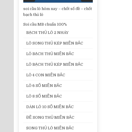
soi cầu lô hôm nay – chốt số đề – chốt
bạch thủ lô
Soi cầu MB chuẩn 100%
BẠCH THỦ LÔ 2 NHÁY
LÔ SONG THỦ KÉP MIỀN BẮC
LÔ BẠCH THỦ MIỀN BẮC
LÔ BẠCH THỦ KÉP MIỀN BẮC
LÔ 4 CON MIỀN BẮC
LÔ 6 SỐ MIỀN BẮC
LÔ 8 SỐ MIỀN BẮC
DÀN LÔ 10 SỐ MIỀN BẮC
ĐỀ SONG THỦ MIỀN BẮC
SONG THỦ LÔ MIỀN BẮC