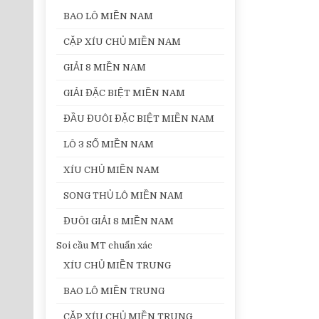
BAO LÔ MIỀN NAM
CẶP XÍU CHỦ MIỀN NAM
GIẢI 8 MIỀN NAM
GIẢI ĐẶC BIỆT MIỀN NAM
ĐẦU ĐUÔI ĐẶC BIỆT MIỀN NAM
LÔ 3 SỐ MIỀN NAM
XÍU CHỦ MIỀN NAM
SONG THỦ LÔ MIỀN NAM
ĐUÔI GIẢI 8 MIỀN NAM
Soi cầu MT chuẩn xác
XÍU CHỦ MIỀN TRUNG
BAO LÔ MIỀN TRUNG
CẶP XÍU CHỦ MIỀN TRUNG