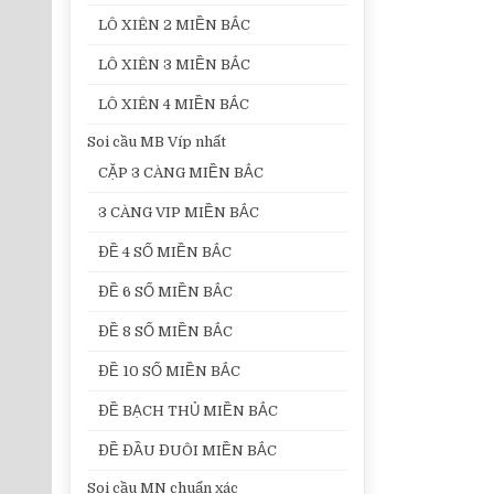
LÔ XIÊN 2 MIỀN BẮC
LÔ XIÊN 3 MIỀN BẮC
LÔ XIÊN 4 MIỀN BẮC
Soi cầu MB Víp nhất
CẶP 3 CÀNG MIỀN BẮC
3 CÀNG VIP MIỀN BẮC
ĐỀ 4 SỐ MIỀN BẮC
ĐỀ 6 SỐ MIỀN BẮC
ĐỀ 8 SỐ MIỀN BẮC
ĐỀ 10 SỐ MIỀN BẮC
ĐỀ BẠCH THỦ MIỀN BẮC
ĐỀ ĐẦU ĐUÔI MIỀN BẮC
Soi cầu MN chuẩn xác