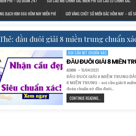
MIỄN PHÍ – DỰ ĐOÁN 247
SOI CẦU MB CHÍNH XÁC MIỄN PHÍ SOI CẦU LÔ CHÍNH XÁC
ỒNG BẠCH KIM 666 HÔM NAY MIỄN PHÍ
GIỜ VÀNG CHỐT SỐ MIỀN BẮC HÔM NAY – XỔ S
Thẻ:
đầu đuôi giải 8 miền trung chuẩn xá
SOI CẦU MT CHUẨN XÁC
Posted
in
ĐẦU ĐUÔI GIẢI 8 MIỀN T
AUTHOR:
PUBLISHED
ADMIN
15/04/2021
DATE:
ĐẦU ĐUÔI GIẢI 8 MIỀN TRUNG ĐẦ
8 MIỀN TRUNG – soi cầu giải 8 miền
đoán chuẩn sớ đầu đuôi…
ĐẦU
CONTINUE READING...
ĐUÔI
GIẢI
8
MIỀN
TRUNG