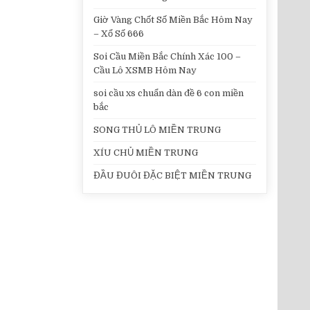
Giờ Vàng Chốt Số Miền Bắc Hôm Nay
– Xổ Số 666
Soi Cầu Miền Bắc Chính Xác 100 –
Cầu Lô XSMB Hôm Nay
soi cầu xs chuẩn dàn đề 6 con miền
bắc
SONG THỦ LÔ MIỀN TRUNG
XÍU CHỦ MIỀN TRUNG
ĐẦU ĐUÔI ĐẶC BIỆT MIỀN TRUNG