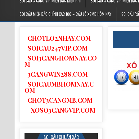
SOI CẦU 3 CÀNG VIP MIỀN BẮC MIỄN PHÍ
SOI CẦU 3 CÀNG VIP MIỀN BẮC 
SOI CẦU MIỀN BẮC CHÍNH XÁC 100 – CẦU LÔ XSMB HÔM NAY
SOI CẦU R
CHOTLO2NHAY.COM
SOICAU247VIP.COM
SOI3CANGHOMNAY.CO
M
3CANGWIN288.COM
SOICAUMBHOMNAY.C
OM
CHOT3CANGMB.COM
XOSO3CANGVIP.COM
SOI CẦU CHUẨN XÁC