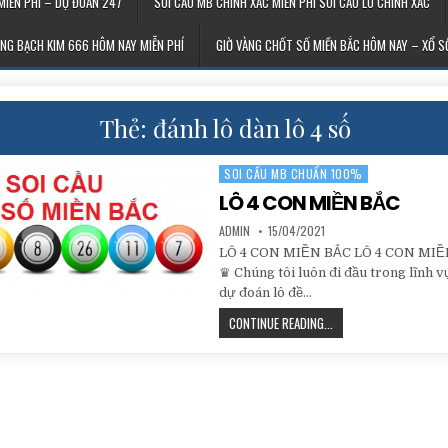
MIỄN PHÍ – DỰ ĐOÁN 247
SOI CẦU MB CHÍNH XÁC MIỄN PHÍ SOI CẦU LÔ CHÍNH XÁC
ỒNG BẠCH KIM 666 HÔM NAY MIỄN PHÍ
GIỜ VÀNG CHỐT SỐ MIỀN BẮC HÔM NAY – XỔ S
Thẻ:
đánh lô dàn lô 4 số
SOI CẦU MB CHUẨN 100%
Posted
in
LÔ 4 CON MIỀN BẮC
AUTHOR:
PUBLISHED
ADMIN
15/04/2021
DATE:
LÔ 4 CON MIỀN BẮC LÔ 4 CON MIỀ
♛ Chúng tôi luôn đi đầu trong lĩnh v
dự đoán lô đề…
LÔ
CONTINUE READING...
4
CON
MIỀN
BẮC