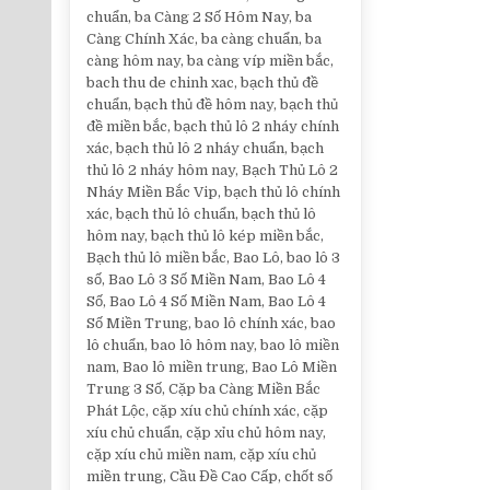
chuẩn, ba Càng 2 Số Hôm Nay, ba
Càng Chính Xác, ba càng chuẩn, ba
càng hôm nay, ba càng víp miền bắc,
bach thu de chinh xac, bạch thủ đề
chuẩn, bạch thủ đề hôm nay, bạch thủ
đề miền bắc, bạch thủ lô 2 nháy chính
xác, bạch thủ lô 2 nháy chuẩn, bạch
thủ lô 2 nháy hôm nay, Bạch Thủ Lô 2
Nháy Miền Bắc Vip, bạch thủ lô chính
xác, bạch thủ lô chuẩn, bạch thủ lô
hôm nay, bạch thủ lô kép miền bắc,
Bạch thủ lô miền bắc, Bao Lô, bao lô 3
số, Bao Lô 3 Số Miền Nam, Bao Lô 4
Số, Bao Lô 4 Số Miền Nam, Bao Lô 4
Số Miền Trung, bao lô chính xác, bao
lô chuẩn, bao lô hôm nay, bao lô miền
nam, Bao lô miền trung, Bao Lô Miền
Trung 3 Số, Cặp ba Càng Miền Bắc
Phát Lộc, cặp xíu chủ chính xác, cặp
xíu chủ chuẩn, cặp xỉu chủ hôm nay,
cặp xíu chủ miền nam, cặp xíu chủ
miền trung, Cầu Đề Cao Cấp, chốt số