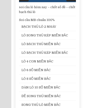
soi cầu lô hôm nay – chốt số đề – chốt
bạch thủ lô
Soi cầu MB chuẩn 100%
BẠCH THỦ LÔ 2 NHÁY
LÔ SONG THỦ KÉP MIỀN BẮC
LÔ BẠCH THỦ MIỀN BẮC
LÔ BẠCH THỦ KÉP MIỀN BẮC
LÔ 4 CON MIỀN BẮC
LÔ 6 SỐ MIỀN BẮC
LÔ 8 SỐ MIỀN BẮC
DÀN LÔ 10 SỐ MIỀN BẮC
ĐỀ SONG THỦ MIỀN BẮC
SONG THỦ LÔ MIỀN BẮC