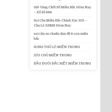
Giờ Vàng Chốt Số Miền Bắc Hôm Nay
– Xổ Số 666
Soi Cầu Miền Bắc Chính Xác 100 –
Cầu Lô XSMB Hôm Nay
soi cầu xs chuẩn dàn đề 6 con miền
bắc
SONG THỦ LÔ MIỀN TRUNG
XÍU CHỦ MIỀN TRUNG
ĐẦU ĐUÔI ĐẶC BIỆT MIỀN TRUNG