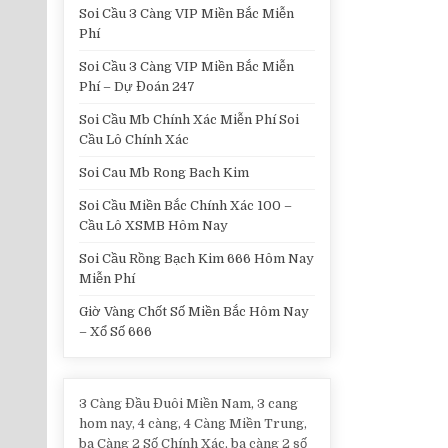
Soi Cầu 3 Càng VIP Miền Bắc Miễn
Phí
Soi Cầu 3 Càng VIP Miền Bắc Miễn
Phí – Dự Đoán 247
Soi Cầu Mb Chính Xác Miễn Phí Soi
Cầu Lô Chính Xác
Soi Cau Mb Rong Bach Kim
Soi Cầu Miền Bắc Chính Xác 100 –
Cầu Lô XSMB Hôm Nay
Soi Cầu Rồng Bạch Kim 666 Hôm Nay
Miễn Phí
Giờ Vàng Chốt Số Miền Bắc Hôm Nay
– Xổ Số 666
3 Càng Đầu Đuôi Miền Nam, 3 cang
hom nay, 4 càng, 4 Càng Miền Trung,
ba Càng 2 Số Chính Xác, ba càng 2 số