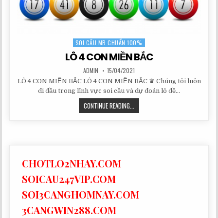
SOI CẦU MB CHUẨN 100%
Posted
in
LÔ 4 CON MIỀN BẮC
AUTHOR:
PUBLISHED
ADMIN
15/04/2021
DATE:
LÔ 4 CON MIỀN BẮC LÔ 4 CON MIỀN BẮC ♛ Chúng tôi luôn
đi đầu trong lĩnh vực soi cầu và dự đoán lô đề…
LÔ
CONTINUE READING...
4
CON
MIỀN
BẮC
CHOTLO2NHAY.COM
SOICAU247VIP.COM
SOI3CANGHOMNAY.COM
3CANGWIN288.COM