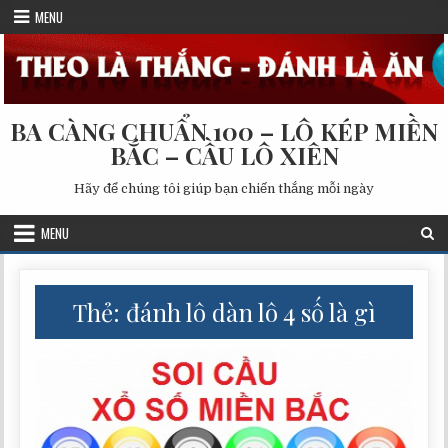
Skip
MENU
to
content
BA CÀNG CHUẨN 100 – LÔ KÉP MIỀN
BẮC – CẦU LÔ XIÊN
Hãy để chúng tôi giúp bạn chiến thắng mỗi ngày
MENU
Thẻ:
đánh lô dàn lô 4 số là gì