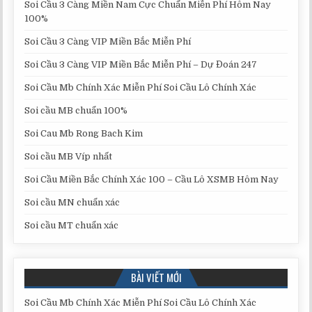
Soi Cầu 3 Càng Miền Nam Cực Chuẩn Miễn Phí Hôm Nay
100%
Soi Cầu 3 Càng VIP Miền Bắc Miễn Phí
Soi Cầu 3 Càng VIP Miền Bắc Miễn Phí – Dự Đoán 247
Soi Cầu Mb Chính Xác Miễn Phí Soi Cầu Lô Chính Xác
Soi cầu MB chuẩn 100%
Soi Cau Mb Rong Bach Kim
Soi cầu MB Víp nhất
Soi Cầu Miền Bắc Chính Xác 100 – Cầu Lô XSMB Hôm Nay
Soi cầu MN chuẩn xác
Soi cầu MT chuẩn xác
BÀI VIẾT MỚI
Soi Cầu Mb Chính Xác Miễn Phí Soi Cầu Lô Chính Xác