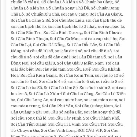
chuẩn lô xiên 3, Số Chuẩn Lô Xiên 4 Số Chuẩn ba Càng, Số
Chuẩn Lô Xiên ba, Số Chuẩn Song Thủ Đề, Số Chuẩn Song
Thủ Lô, Số Chuẩn Xỉu Chủ, soi cau 3 cang, Soi Cầu An Giang,
Soi Cầu ba Càng 2 Số, Soi Cầu Bạc Liêu, soi cầu bạch thủ đề,
soi cầu bạch thủ lô, soi cầu bạch thủ lô 2 nháy, soi cau bao lô,
Soi Cầu Bến Tre, Soi Cầu Bình Dương, Soi Cầu Bình Phước,
Soi Cầu Bình Thuận, Soi Cầu Cà Mau, soi cau cap xiu chu, Soi
Cầu Đà Lạt, Soi Cầu Đà Nẵng, Soi Cầu Đắc Lắc, Soi Cầu Đắc
Nông, soi cầu đề 10 số, soi cầu de 4 số, soi cầu đề 6 số, soi
cầu đề 8 số, soi cầu đề đầu đuôi, Soi Cầu Đề tám Số, Soi Cầu
Đồng Nai, soi cầu giải 8, Soi Cầu Giải 8 Miền Nam, soi cau
giải đặc biệt, Soi cầu giải tám, Soi Cầu Huế, Soi Cầu Khánh
Hoà, Soi Cầu Kiên Giang, Soi Cầu Kom Tum, soi cầu lô 10 số,
soi cầu lô 3 số, Soi cầu lô 4 số, soi cầu lô 6 số, soi cầu lô 8 số,
Soi Cầu Lô ba Số, Soi Cầu Lô tám Số, Soi cầu lô xiên 2, soi cau
lo xien 3, Soi Cầu Lô Xiên 4 Soi Cầu ba Càng, Soi Cầu Lô Xiên
ba, Soi Cầu Long An, soi cau mien bac, soi cau mien nam, soi
cau mien trung, Soi Cầu Phú Yên, Soi Cầu Quảng Nam, Soi
Cầu Quảng Ngãi, Soi Cầu Số Miền Bắc, soi cầu song thủ đề,
Soi cầu song thủ lô, Soi Cầu Tây Ninh, Soi Cầu Thành Phố,
Soi Cầu Tiền Giang, Soi Cầu Trà Vinh, Soi Cầu TTH, Soi Cầu
Từ Chuyên Gia, Soi Cầu Vĩnh Long, SOI CẦU VIP, Soi Cầu
Vũng Tàu, soi cầu xiên 2, Soi Cầu xiên 3, Soi cầu xiên 4, soi