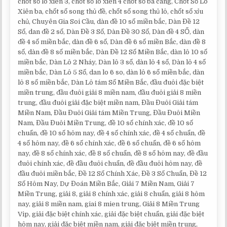
chốt số lô xiên 3, chốt số lô xiên 4 chốt số ba càng, Chốt Số Lô
Xiên ba, chốt số song thủ đề, chốt số song thủ lô, chốt số xỉu
chủ, Chuyên Gia Soi Cầu, dàn đề 10 số miền bắc, Dàn Đề 12
Số, dan đề 2 số, Dàn Đề 3 Số, Dàn Đề 30 Số, Dàn đề 4 SỐ, dàn
đề 4 số miền bắc, dàn đề 6 số, Dàn đề 6 số miền Bắc, dàn đề 8
số, dàn đề 8 số miền bắc, Dàn Đề 12 Số Miền Bắc, dàn lô 10 số
miền bắc, Dàn Lô 2 Nháy, Dàn lô 3 số, dàn lô 4 số, Dàn lô 4 số
miền bắc, Dàn Lô 5 Số, dan lo 6 so, dàn lô 6 số miền bắc, dàn
lô 8 số miền bắc, Dàn Lô tám Số Miền Bắc, đầu đuôi đặc biệt
miền trung, đầu đuôi giải 8 miền nam, đầu đuôi giải 8 miền
trung, đầu đuôi giải đặc biệt miền nam, Đầu Đuôi Giải tám
Miền Nam, Đầu Đuôi Giải tám Miền Trung, Đầu Đuôi Miền
Nam, Đầu Đuôi Miền Trung, đề 10 số chính xác, đề 10 số
chuẩn, đề 10 số hôm nay, đề 4 số chính xác, đề 4 số chuẩn, đề
4 số hôm nay, đề 6 số chính xác, đề 6 số chuẩn, đề 6 số hôm
nay, đề 8 số chính xác, đề 8 số chuẩn, đề 8 số hôm nay, đề đầu
đuôi chính xác, đề đầu đuôi chuẩn, đề đầu đuôi hôm nay, đề
đầu đuôi miền bắc, Đề 12 Số Chính Xác, Đề 3 Số Chuẩn, Đề 12
Số Hôm Nay, Dự Đoán Miền Bắc, Giải 7 Miền Nam, Giải 7
Miền Trung, giải 8, giải 8 chính xác, giải 8 chuẩn, giải 8 hôm
nay, giải 8 miền nam, giai 8 mien trung, Giải 8 Miền Trung
Vip, giải đặc biệt chính xác, giải đặc biệt chuẩn, giải đặc biệt
hôm nay, giải đặc biệt miền nam, giải đặc biệt miền trung,