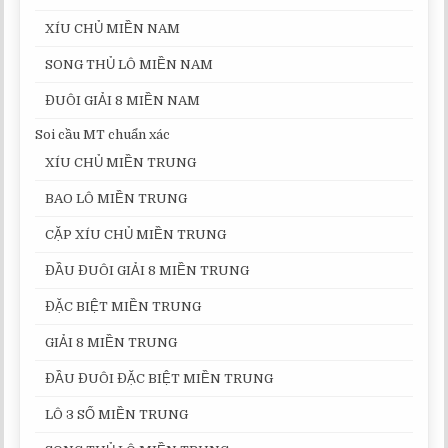
XÍU CHỦ MIỀN NAM
SONG THỦ LÔ MIỀN NAM
ĐUÔI GIẢI 8 MIỀN NAM
Soi cầu MT chuẩn xác
XÍU CHỦ MIỀN TRUNG
BAO LÔ MIỀN TRUNG
CẶP XÍU CHỦ MIỀN TRUNG
ĐẦU ĐUÔI GIẢI 8 MIỀN TRUNG
ĐẶC BIỆT MIỀN TRUNG
GIẢI 8 MIỀN TRUNG
ĐẦU ĐUÔI ĐẶC BIỆT MIỀN TRUNG
LÔ 3 SỐ MIỀN TRUNG