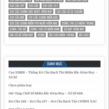
SOI CẦU VIP
SOI CẦU
SOI CẦU 247
SOI CẦU CHÍNH XÁC NHẤT HÔM NAY
SOI CẦU LÔ DE CHUẨN
SOI CẦU MB
SOI CẦU XSMB MIỀN BẮC
SOI CẦU XSMB MIỄN PHÍ NGÀY HÔM NAY
SONG THU LO MIEN TRUNG
SONG THU ĐỀ
SONG THỦ LÔ MIỀN NAM
SỐ ĐẸP HÔM NAY
XIN SỐ ĐỀ HÔM NAY
XSMB
XÍU CHỦ MIỀN TRUNG
XỈU CHỦ
DANH MỤC
Cau XSMB – Thống Kê Cầu Bạch Thủ Miền Bắc Hôm Nay –
Xổ Số
Chưa phân loại
Giờ Vàng Chốt Số Miền Bắc Hôm Nay – Xổ Số 666
Soi Cầu 24h – Soi Cầu 247 – Soi Cầu Bạch Thủ CHÍNH XÁC