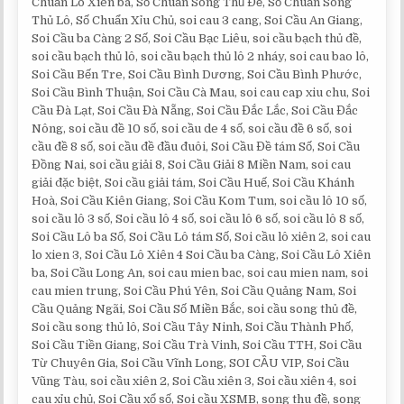
Chuẩn Lô Xiên ba, Số Chuẩn Song Thủ Đề, Số Chuẩn Song
Thủ Lô, Số Chuẩn Xỉu Chủ, soi cau 3 cang, Soi Cầu An Giang,
Soi Cầu ba Càng 2 Số, Soi Cầu Bạc Liêu, soi cầu bạch thủ đề,
soi cầu bạch thủ lô, soi cầu bạch thủ lô 2 nháy, soi cau bao lô,
Soi Cầu Bến Tre, Soi Cầu Bình Dương, Soi Cầu Bình Phước,
Soi Cầu Bình Thuận, Soi Cầu Cà Mau, soi cau cap xiu chu, Soi
Cầu Đà Lạt, Soi Cầu Đà Nẵng, Soi Cầu Đắc Lắc, Soi Cầu Đắc
Nông, soi cầu đề 10 số, soi cầu de 4 số, soi cầu đề 6 số, soi
cầu đề 8 số, soi cầu đề đầu đuôi, Soi Cầu Đề tám Số, Soi Cầu
Đồng Nai, soi cầu giải 8, Soi Cầu Giải 8 Miền Nam, soi cau
giải đặc biệt, Soi cầu giải tám, Soi Cầu Huế, Soi Cầu Khánh
Hoà, Soi Cầu Kiên Giang, Soi Cầu Kom Tum, soi cầu lô 10 số,
soi cầu lô 3 số, Soi cầu lô 4 số, soi cầu lô 6 số, soi cầu lô 8 số,
Soi Cầu Lô ba Số, Soi Cầu Lô tám Số, Soi cầu lô xiên 2, soi cau
lo xien 3, Soi Cầu Lô Xiên 4 Soi Cầu ba Càng, Soi Cầu Lô Xiên
ba, Soi Cầu Long An, soi cau mien bac, soi cau mien nam, soi
cau mien trung, Soi Cầu Phú Yên, Soi Cầu Quảng Nam, Soi
Cầu Quảng Ngãi, Soi Cầu Số Miền Bắc, soi cầu song thủ đề,
Soi cầu song thủ lô, Soi Cầu Tây Ninh, Soi Cầu Thành Phố,
Soi Cầu Tiền Giang, Soi Cầu Trà Vinh, Soi Cầu TTH, Soi Cầu
Từ Chuyên Gia, Soi Cầu Vĩnh Long, SOI CẦU VIP, Soi Cầu
Vũng Tàu, soi cầu xiên 2, Soi Cầu xiên 3, Soi cầu xiên 4, soi
cau xỉu chủ, Soi Cầu xổ số, Soi cầu XSMB, song thu đề, song