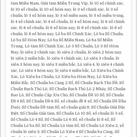
tám Miền Nam, Giải tám Miền Trung Vip, lô 10 số chính xác,
lô 10 số chuẩn, lô 10 số hôm nay, lô 3 số chính xác, lô 3 số
chuẩn, lô 3 số hôm nay, lô 3 số miền nam, lô 3 số miền trung,
lô 4 số chính xác, lô 4 số chuẩn, lô 4 số hôm nay, lô 6 số chính
xác, lô 6 số chuẩn, lô 6 số hôm nay, lô 8 số chính xác, lô 8 số
chuẩn, lô 8 số hôm nay, Lô ba Số Chính Xác, Lô ba Số Chuẩn,
Lô ba Số Hôm Nay, Lô ba Số Miền Nam, Lô ba Số Miền
Trung, Lô tám Số Chính Xác, Lô 3 Số Chuẩn, Lô 3 Số Hôm
Nay, lô xiên 2 chính xác, lô xiên 2 chuẩn, lô xiên 2 hôm nay,
lô xiên 2 miền bắc, lô xiên 3 chính xác, Lô xiên 3 chuẩn, lô
xiên 3 hôm nay, lô xiên 3 miền bắc, Lô xiên 4, lô xiên 4 chính
xác, Lô xiên 4 hôm nay, lô xiên 4 miền bắc, Lô Xiên ba Chính
Xác, Lô Xiên ba Chuẩn, Lô Xiên ba Hôm Nay, Lô Xiên ba
Miền Bắc, Số Chuẩn ba Càng 2 Số, Số Chuẩn Bạch Thủ Đề, Số
Chuẩn Bạch Thủ Lô, Số Chuẩn Bạch Thủ Lô 2 Nháy, Số Chuẩn
Bao Lô, Số Chuẩn Cặp Xỉu Chủ, Số Chuẩn Đề 10 Số, Số Chuẩn
Đề 4 Số, Số Chuẩn Đề 6 Số, số chuẩn đề 8 số, Số Chuẩn Đề Đầu
Đuôi, Số Chuẩn Đề tám Số, số chuẩn giải 8, Số Chuẩn Giải Đặc
Biệt, Số Chuẩn Giải tám, Số Chuẩn Lô 10 Số, số chuẩn lô 3 số,
Số Chuẩn Lô 4 Số, Số Chuẩn Lô 6 Số, số chuẩn lô 8 số, Số
Chuẩn Lô ba Số, Số Chuẩn Lô tám Số, Số Chuẩn Lô Xiên 2, số
chuẩn lô xiên 3, Số Chuẩn Lô Xiên 4 Số Chuẩn ba Càng, Số