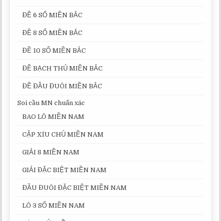
ĐỀ 6 SỐ MIỀN BẮC
ĐỀ 8 SỐ MIỀN BẮC
ĐỀ 10 SỐ MIỀN BẮC
ĐỀ BẠCH THỦ MIỀN BẮC
ĐỀ ĐẦU ĐUÔI MIỀN BẮC
Soi cầu MN chuẩn xác
BAO LÔ MIỀN NAM
CẶP XÍU CHỦ MIỀN NAM
GIẢI 8 MIỀN NAM
GIẢI ĐẶC BIỆT MIỀN NAM
ĐẦU ĐUÔI ĐẶC BIỆT MIỀN NAM
LÔ 3 SỐ MIỀN NAM