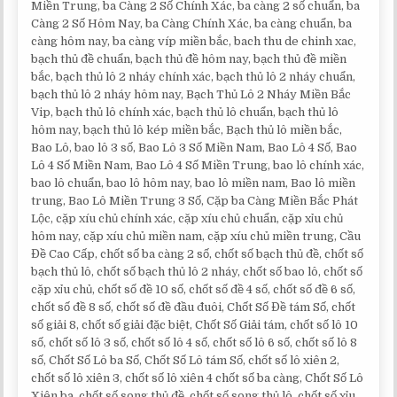
Miền Trung, ba Càng 2 Số Chính Xác, ba càng 2 số chuẩn, ba
Càng 2 Số Hôm Nay, ba Càng Chính Xác, ba càng chuẩn, ba
càng hôm nay, ba càng víp miền bắc, bach thu de chinh xac,
bạch thủ đề chuẩn, bạch thủ đề hôm nay, bạch thủ đề miền
bắc, bạch thủ lô 2 nháy chính xác, bạch thủ lô 2 nháy chuẩn,
bạch thủ lô 2 nháy hôm nay, Bạch Thủ Lô 2 Nháy Miền Bắc
Vip, bạch thủ lô chính xác, bạch thủ lô chuẩn, bạch thủ lô
hôm nay, bạch thủ lô kép miền bắc, Bạch thủ lô miền bắc,
Bao Lô, bao lô 3 số, Bao Lô 3 Số Miền Nam, Bao Lô 4 Số, Bao
Lô 4 Số Miền Nam, Bao Lô 4 Số Miền Trung, bao lô chính xác,
bao lô chuẩn, bao lô hôm nay, bao lô miền nam, Bao lô miền
trung, Bao Lô Miền Trung 3 Số, Cặp ba Càng Miền Bắc Phát
Lộc, cặp xíu chủ chính xác, cặp xíu chủ chuẩn, cặp xỉu chủ
hôm nay, cặp xíu chủ miền nam, cặp xíu chủ miền trung, Cầu
Đề Cao Cấp, chốt số ba càng 2 số, chốt số bạch thủ đề, chốt số
bạch thủ lô, chốt số bạch thủ lô 2 nháy, chốt số bao lô, chốt số
cặp xỉu chủ, chốt số đề 10 số, chốt số đề 4 số, chốt số đề 6 số,
chốt số đề 8 số, chốt số đề đầu đuôi, Chốt Số Đề tám Số, chốt
số giải 8, chốt số giải đặc biệt, Chốt Số Giải tám, chốt số lô 10
số, chốt số lô 3 số, chốt số lô 4 số, chốt số lô 6 số, chốt số lô 8
số, Chốt Số Lô ba Số, Chốt Số Lô tám Số, chốt số lô xiên 2,
chốt số lô xiên 3, chốt số lô xiên 4 chốt số ba càng, Chốt Số Lô
Xiên ba, chốt số song thủ đề, chốt số song thủ lô, chốt số xỉu