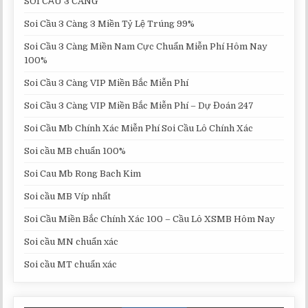
SOI CẦU 3 CÀNG
Soi Cầu 3 Càng 3 Miền Tỷ Lệ Trúng 99%
Soi Cầu 3 Càng Miền Nam Cực Chuẩn Miễn Phí Hôm Nay
100%
Soi Cầu 3 Càng VIP Miền Bắc Miễn Phí
Soi Cầu 3 Càng VIP Miền Bắc Miễn Phí – Dự Đoán 247
Soi Cầu Mb Chính Xác Miễn Phí Soi Cầu Lô Chính Xác
Soi cầu MB chuẩn 100%
Soi Cau Mb Rong Bach Kim
Soi cầu MB Víp nhất
Soi Cầu Miền Bắc Chính Xác 100 – Cầu Lô XSMB Hôm Nay
Soi cầu MN chuẩn xác
Soi cầu MT chuẩn xác