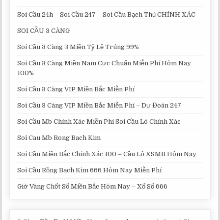
Soi Cầu 24h – Soi Cầu 247 – Soi Cầu Bạch Thủ CHÍNH XÁC
SOI CẦU 3 CÀNG
Soi Cầu 3 Càng 3 Miền Tỷ Lệ Trúng 99%
Soi Cầu 3 Càng Miền Nam Cực Chuẩn Miễn Phí Hôm Nay
100%
Soi Cầu 3 Càng VIP Miền Bắc Miễn Phí
Soi Cầu 3 Càng VIP Miền Bắc Miễn Phí – Dự Đoán 247
Soi Cầu Mb Chính Xác Miễn Phí Soi Cầu Lô Chính Xác
Soi Cau Mb Rong Bach Kim
Soi Cầu Miền Bắc Chính Xác 100 – Cầu Lô XSMB Hôm Nay
Soi Cầu Rồng Bạch Kim 666 Hôm Nay Miễn Phí
Giờ Vàng Chốt Số Miền Bắc Hôm Nay – Xổ Số 666