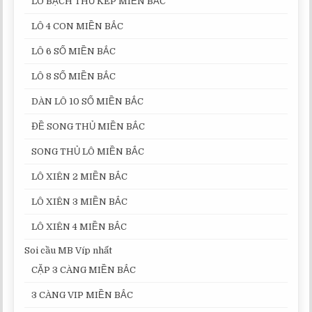
LÔ BẠCH THỦ KÉP MIỀN BẮC
LÔ 4 CON MIỀN BẮC
LÔ 6 SỐ MIỀN BẮC
LÔ 8 SỐ MIỀN BẮC
DÀN LÔ 10 SỐ MIỀN BẮC
ĐỀ SONG THỦ MIỀN BẮC
SONG THỦ LÔ MIỀN BẮC
LÔ XIÊN 2 MIỀN BẮC
LÔ XIÊN 3 MIỀN BẮC
LÔ XIÊN 4 MIỀN BẮC
Soi cầu MB Víp nhất
CẶP 3 CÀNG MIỀN BẮC
3 CÀNG VIP MIỀN BẮC