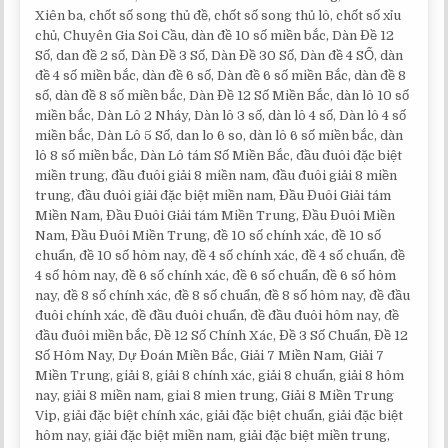
Xiên ba, chốt số song thủ đề, chốt số song thủ lô, chốt số xỉu
chủ, Chuyên Gia Soi Cầu, dàn đề 10 số miền bắc, Dàn Đề 12
Số, dan đề 2 số, Dàn Đề 3 Số, Dàn Đề 30 Số, Dàn đề 4 SỐ, dàn
đề 4 số miền bắc, dàn đề 6 số, Dàn đề 6 số miền Bắc, dàn đề 8
số, dàn đề 8 số miền bắc, Dàn Đề 12 Số Miền Bắc, dàn lô 10 số
miền bắc, Dàn Lô 2 Nháy, Dàn lô 3 số, dàn lô 4 số, Dàn lô 4 số
miền bắc, Dàn Lô 5 Số, dan lo 6 so, dàn lô 6 số miền bắc, dàn
lô 8 số miền bắc, Dàn Lô tám Số Miền Bắc, đầu đuôi đặc biệt
miền trung, đầu đuôi giải 8 miền nam, đầu đuôi giải 8 miền
trung, đầu đuôi giải đặc biệt miền nam, Đầu Đuôi Giải tám
Miền Nam, Đầu Đuôi Giải tám Miền Trung, Đầu Đuôi Miền
Nam, Đầu Đuôi Miền Trung, đề 10 số chính xác, đề 10 số
chuẩn, đề 10 số hôm nay, đề 4 số chính xác, đề 4 số chuẩn, đề
4 số hôm nay, đề 6 số chính xác, đề 6 số chuẩn, đề 6 số hôm
nay, đề 8 số chính xác, đề 8 số chuẩn, đề 8 số hôm nay, đề đầu
đuôi chính xác, đề đầu đuôi chuẩn, đề đầu đuôi hôm nay, đề
đầu đuôi miền bắc, Đề 12 Số Chính Xác, Đề 3 Số Chuẩn, Đề 12
Số Hôm Nay, Dự Đoán Miền Bắc, Giải 7 Miền Nam, Giải 7
Miền Trung, giải 8, giải 8 chính xác, giải 8 chuẩn, giải 8 hôm
nay, giải 8 miền nam, giai 8 mien trung, Giải 8 Miền Trung
Vip, giải đặc biệt chính xác, giải đặc biệt chuẩn, giải đặc biệt
hôm nay, giải đặc biệt miền nam, giải đặc biệt miền trung,