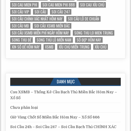
SOI CAU MIEN PHI
SOI CAU MIEN PHI 888
SOI CAU XỈU CHỦ
SOI CẦU VIP
SOI CẦU
SOI CẦU 247
SOI CẦU CHÍNH XÁC NHẤT HÔM NAY
SOI CẦU LÔ DE CHUẨN
SOI CẦU MB
SOI CẦU XSMB MIỀN BẮC
SOI CẦU XSMB MIỄN PHÍ NGÀY HÔM NAY
SONG THU LO MIEN TRUNG
SONG THU ĐỀ
SONG THỦ LÔ MIỀN NAM
SỐ ĐẸP HÔM NAY
XIN SỐ ĐỀ HÔM NAY
XSMB
XÍU CHỦ MIỀN TRUNG
XỈU CHỦ
DANH MỤC
Cau XSMB – Thống Kê Cầu Bạch Thủ Miền Bắc Hôm Nay –
Xổ Số
Chưa phân loại
Giờ Vàng Chốt Số Miền Bắc Hôm Nay – Xổ Số 666
Soi Cầu 24h – Soi Cầu 247 – Soi Cầu Bạch Thủ CHÍNH XÁC