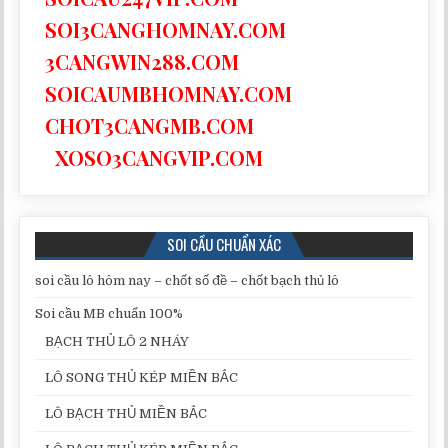
SOI3CANGHOMNAY.COM
3CANGWIN288.COM
SOICAUMBHOMNAY.COM
CHOT3CANGMB.COM
XOSO3CANGVIP.COM
SOI CẦU CHUẨN XÁC
soi cầu lô hôm nay – chốt số đề – chốt bạch thủ lô
Soi cầu MB chuẩn 100%
BẠCH THỦ LÔ 2 NHÁY
LÔ SONG THỦ KÉP MIỀN BẮC
LÔ BẠCH THỦ MIỀN BẮC