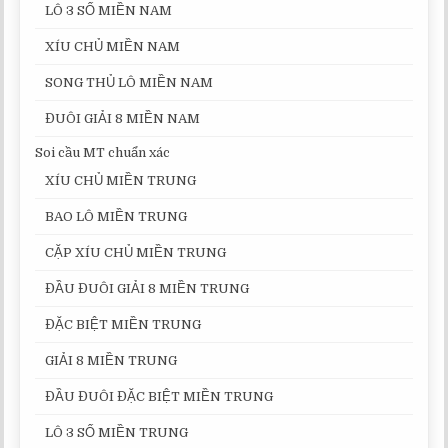
LÔ 3 SỐ MIỀN NAM
XÍU CHỦ MIỀN NAM
SONG THỦ LÔ MIỀN NAM
ĐUÔI GIẢI 8 MIỀN NAM
Soi cầu MT chuẩn xác
XÍU CHỦ MIỀN TRUNG
BAO LÔ MIỀN TRUNG
CẶP XÍU CHỦ MIỀN TRUNG
ĐẦU ĐUÔI GIẢI 8 MIỀN TRUNG
ĐẶC BIỆT MIỀN TRUNG
GIẢI 8 MIỀN TRUNG
ĐẦU ĐUÔI ĐẶC BIỆT MIỀN TRUNG
LÔ 3 SỐ MIỀN TRUNG