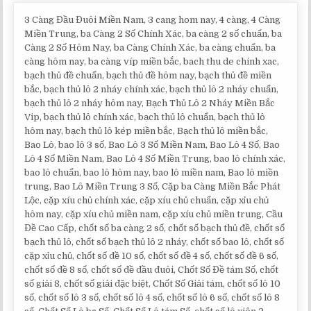
3 Càng Đầu Đuôi Miền Nam, 3 cang hom nay, 4 càng, 4 Càng
Miền Trung, ba Càng 2 Số Chính Xác, ba càng 2 số chuẩn, ba
Càng 2 Số Hôm Nay, ba Càng Chính Xác, ba càng chuẩn, ba
càng hôm nay, ba càng víp miền bắc, bach thu de chinh xac,
bạch thủ đề chuẩn, bạch thủ đề hôm nay, bạch thủ đề miền
bắc, bạch thủ lô 2 nháy chính xác, bạch thủ lô 2 nháy chuẩn,
bạch thủ lô 2 nháy hôm nay, Bạch Thủ Lô 2 Nháy Miền Bắc
Vip, bạch thủ lô chính xác, bạch thủ lô chuẩn, bạch thủ lô
hôm nay, bạch thủ lô kép miền bắc, Bạch thủ lô miền bắc,
Bao Lô, bao lô 3 số, Bao Lô 3 Số Miền Nam, Bao Lô 4 Số, Bao
Lô 4 Số Miền Nam, Bao Lô 4 Số Miền Trung, bao lô chính xác,
bao lô chuẩn, bao lô hôm nay, bao lô miền nam, Bao lô miền
trung, Bao Lô Miền Trung 3 Số, Cặp ba Càng Miền Bắc Phát
Lộc, cặp xíu chủ chính xác, cặp xíu chủ chuẩn, cặp xỉu chủ
hôm nay, cặp xíu chủ miền nam, cặp xíu chủ miền trung, Cầu
Đề Cao Cấp, chốt số ba càng 2 số, chốt số bạch thủ đề, chốt số
bạch thủ lô, chốt số bạch thủ lô 2 nháy, chốt số bao lô, chốt số
cặp xỉu chủ, chốt số đề 10 số, chốt số đề 4 số, chốt số đề 6 số,
chốt số đề 8 số, chốt số đề đầu đuôi, Chốt Số Đề tám Số, chốt
số giải 8, chốt số giải đặc biệt, Chốt Số Giải tám, chốt số lô 10
số, chốt số lô 3 số, chốt số lô 4 số, chốt số lô 6 số, chốt số lô 8