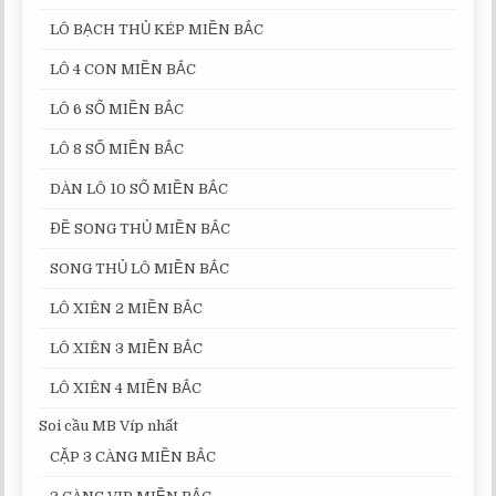
LÔ BẠCH THỦ KÉP MIỀN BẮC
LÔ 4 CON MIỀN BẮC
LÔ 6 SỐ MIỀN BẮC
LÔ 8 SỐ MIỀN BẮC
DÀN LÔ 10 SỐ MIỀN BẮC
ĐỀ SONG THỦ MIỀN BẮC
SONG THỦ LÔ MIỀN BẮC
LÔ XIÊN 2 MIỀN BẮC
LÔ XIÊN 3 MIỀN BẮC
LÔ XIÊN 4 MIỀN BẮC
Soi cầu MB Víp nhất
CẶP 3 CÀNG MIỀN BẮC