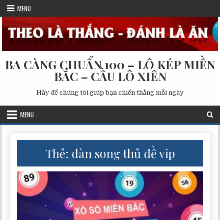
Skip
MENU
to
content
BA CÀNG CHUẨN 100 – LÔ KÉP MIỀN
BẮC – CẦU LÔ XIÊN
Hãy để chúng tôi giúp bạn chiến thắng mỗi ngày
MENU
Thẻ:
dàn song thủ đề vip