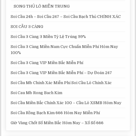
SONG THỦ LÔ MIỀN TRUNG
Soi Cầu 24h – Soi Cầu 247 – Soi Cầu Bạch Thủ CHÍNH XÁC
SOI CẦU 3 CÀNG
Soi Cầu 3 Càng 3 Miền Tỷ Lệ Trúng 99%
Soi Cầu 3 Càng Miền Nam Cực Chuẩn Miễn Phí Hôm Nay
100%
Soi Cầu 3 Càng VIP Miền Bắc Miễn Phí
Soi Cầu 3 Càng VIP Miền Bắc Miễn Phí – Dự Đoán 247
Soi Cầu Mb Chính Xác Miễn Phí Soi Cầu Lô Chính Xác
Soi Cau Mb Rong Bach Kim
Soi Cầu Miền Bắc Chính Xác 100 – Cầu Lô XSMB Hôm Nay
Soi Cầu Rồng Bạch Kim 666 Hôm Nay Miễn Phí
Giờ Vàng Chốt Số Miền Bắc Hôm Nay – Xổ Số 666