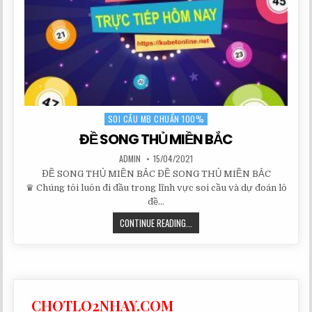
SOI CẦU MB CHUẨN 100%
Posted
in
ĐỀ SONG THỦ MIỀN BẮC
AUTHOR:
PUBLISHED
ADMIN
15/04/2021
DATE:
ĐỀ SONG THỦ MIỀN BẮC ĐỀ SONG THỦ MIỀN BẮC
♛ Chúng tôi luôn đi đầu trong lĩnh vực soi cầu và dự đoán lô
đề…
ĐỀ
CONTINUE READING...
SONG
THỦ
MIỀN
BẮC
CHOTLO2NHAY.COM