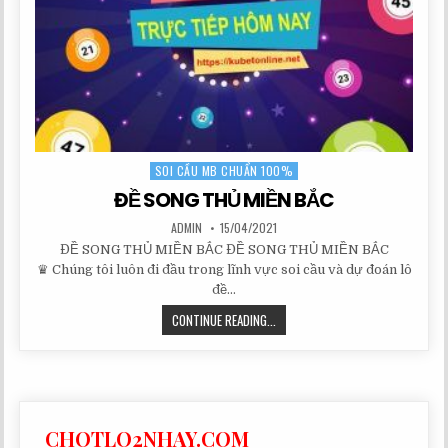
SOI CẦU MB CHUẨN 100%
Posted
in
ĐỀ SONG THỦ MIỀN BẮC
AUTHOR:
PUBLISHED
ADMIN
15/04/2021
DATE:
ĐỀ SONG THỦ MIỀN BẮC ĐỀ SONG THỦ MIỀN BẮC
♛ Chúng tôi luôn đi đầu trong lĩnh vực soi cầu và dự đoán lô
đề…
ĐỀ
CONTINUE READING...
SONG
THỦ
MIỀN
BẮC
CHOTLO2NHAY.COM