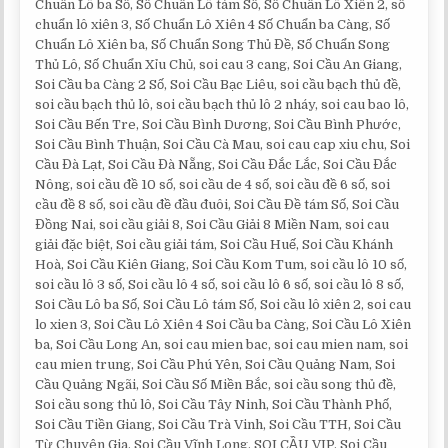
Chuẩn Lô ba Số, Số Chuẩn Lô tám Số, Số Chuẩn Lô Xiên 2, số
chuẩn lô xiên 3, Số Chuẩn Lô Xiên 4 Số Chuẩn ba Càng, Số
Chuẩn Lô Xiên ba, Số Chuẩn Song Thủ Đề, Số Chuẩn Song
Thủ Lô, Số Chuẩn Xỉu Chủ, soi cau 3 cang, Soi Cầu An Giang,
Soi Cầu ba Càng 2 Số, Soi Cầu Bạc Liêu, soi cầu bạch thủ đề,
soi cầu bạch thủ lô, soi cầu bạch thủ lô 2 nháy, soi cau bao lô,
Soi Cầu Bến Tre, Soi Cầu Bình Dương, Soi Cầu Bình Phước,
Soi Cầu Bình Thuận, Soi Cầu Cà Mau, soi cau cap xiu chu, Soi
Cầu Đà Lạt, Soi Cầu Đà Nẵng, Soi Cầu Đắc Lắc, Soi Cầu Đắc
Nông, soi cầu đề 10 số, soi cầu de 4 số, soi cầu đề 6 số, soi
cầu đề 8 số, soi cầu đề đầu đuôi, Soi Cầu Đề tám Số, Soi Cầu
Đồng Nai, soi cầu giải 8, Soi Cầu Giải 8 Miền Nam, soi cau
giải đặc biệt, Soi cầu giải tám, Soi Cầu Huế, Soi Cầu Khánh
Hoà, Soi Cầu Kiên Giang, Soi Cầu Kom Tum, soi cầu lô 10 số,
soi cầu lô 3 số, Soi cầu lô 4 số, soi cầu lô 6 số, soi cầu lô 8 số,
Soi Cầu Lô ba Số, Soi Cầu Lô tám Số, Soi cầu lô xiên 2, soi cau
lo xien 3, Soi Cầu Lô Xiên 4 Soi Cầu ba Càng, Soi Cầu Lô Xiên
ba, Soi Cầu Long An, soi cau mien bac, soi cau mien nam, soi
cau mien trung, Soi Cầu Phú Yên, Soi Cầu Quảng Nam, Soi
Cầu Quảng Ngãi, Soi Cầu Số Miền Bắc, soi cầu song thủ đề,
Soi cầu song thủ lô, Soi Cầu Tây Ninh, Soi Cầu Thành Phố,
Soi Cầu Tiền Giang, Soi Cầu Trà Vinh, Soi Cầu TTH, Soi Cầu
Từ Chuyên Gia, Soi Cầu Vĩnh Long, SOI CẦU VIP, Soi Cầu