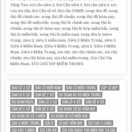
Vũng Tàu, soi cầu xiên 2, Soi Cầu xiên 3, Soi cầu xiên 4, soi
cau xỉu chủ, Soi Cầu xổ số, Soi cầu XSMB, song thu đề, song
thủ đề chính xác, song thủ đề chuẩn, song thủ đề hôm nay,
song thủ đề miền bắc, song thủ lô chính xác, song thủ lô
chuẩn, song thủ lô hôm nay, song thủ lô kép miền bắc, song
thủ lô miền bắc, song thủ lô miền nam, song thu lo mien
trung, xien 2, xiên 2 miền nam, Xiên 2 Miền Trung, xiên 3,
Xiên 3 Miền Nam, Xiên 3 Miền Trung, xien 4, Xiên 4 Miền
Nam, Xiên 4 Miền Trung, xỉu chủ, xỉu chủ chính xác, xỉu chủ
chuẩn, xỉu chủ hôm nay, xíu chủ miền trung, Xíu Chủ Vip
Miền Nam, XỈU CHỦ VIP MIỀN TRUNG
BAO LÔ 3 SỐ
BAO LÔ MIỀN NAM
BAO LÔ MIỀN TRUNG
CẶP LÔ ĐẸP
DAN LO 6 SO
DAN ĐỀ 2 SỐ
DU DOAN XO SO MIEN TRUNG
DU ĐOAN KQXS
DÀN LÔ 3 SỐ
DÀN LÔ 4 SỐ
DÀN ĐỀ 4 SỐ
DÀN ĐỀ 6 SỐ
DÀN ĐỀ 8 SỐ
DỰ ĐOÁN SỐ DE HÔM NAY
DỰ ĐOÁN XỔ SỐ 3 MIỀN
DỰ ĐOÁN XỔ SỐ MIỀN BẮC
GIAI 8 MIEN TRUNG
GIẢI 8
LÔ ĐẸP HÔM NAY
SOI CAU 3 CANG
SOI CAU 3 MIEN
SOI CAU 88
SOI CAU BACH THU MIEN BAC 24 GIO