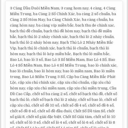
3 Càng Đầu Đuôi Miền Nam, 3 cang hom nay, 4 càng, 4 Càng
Miền Trung, ba Càng 2 Số Chính Xác, ba càng 2 số chuẩn, ba
Càng 2 Số Hôm Nay, ba Càng Chính Xác, ba càng chuẩn, ba
càng hôm nay, ba càng víp miền bắc, bach thu de chinh xac,
bạch thủ đề chuẩn, bạch thủ đề hôm nay, bạch thủ đề miền
bắc, bạch thủ lô 2 nháy chính xác, bạch thủ lô 2 nháy chuẩn,
bạch thủ lô 2 nháy hôm nay, Bạch Thủ Lô 2 Nháy Miền Bắc
Vip, bạch thủ lô chính xác, bạch thủ lô chuẩn, bạch thủ lô
hôm nay, bạch thủ lô kép miền bắc, Bạch thủ lô miền bắc,
Bao Lô, bao lô 3 số, Bao Lô 3 Số Miền Nam, Bao Lô 4 Số, Bao
Lô 4 Số Miền Nam, Bao Lô 4 Số Miền Trung, bao lô chính xác,
bao lô chuẩn, bao lô hôm nay, bao lô miền nam, Bao lô miền
trung, Bao Lô Miền Trung 3 Số, Cặp ba Càng Miền Bắc Phát
Lộc, cặp xíu chủ chính xác, cặp xíu chủ chuẩn, cặp xỉu chủ
hôm nay, cặp xíu chủ miền nam, cặp xíu chủ miền trung, Cầu
Đề Cao Cấp, chốt số ba càng 2 số, chốt số bạch thủ đề, chốt số
bạch thủ lô, chốt số bạch thủ lô 2 nháy, chốt số bao lô, chốt số
cặp xỉu chủ, chốt số đề 10 số, chốt số đề 4 số, chốt số đề 6 số,
chốt số đề 8 số, chốt số đề đầu đuôi, Chốt Số Đề tám Số, chốt
số giải 8, chốt số giải đặc biệt, Chốt Số Giải tám, chốt số lô 10
số, chốt số lô 3 số, chốt số lô 4 số, chốt số lô 6 số, chốt số lô 8