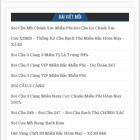
BÀI VIẾT MỚI
Soi Cầu Mb Chính Xác Miễn Phí Soi Cầu Lô Chính Xác
Cau XSMB – Thống Kê Cầu Bạch Thủ Miền Bắc Hôm Nay –
Xổ Số
Soi Cầu 3 Càng 3 Miền Tỷ Lệ Trúng 99%
Soi Cầu 3 Càng VIP Miền Bắc Miễn Phí – Dự Đoán 247
Soi Cầu 3 Càng VIP Miền Bắc Miễn Phí
SOI CẦU 3 CÀNG
Soi Cầu 3 Càng Miền Nam Cực Chuẩn Miễn Phí Hôm Nay
100%
Soi Cầu 24h – Soi Cầu 247 – Soi Cầu Bạch Thủ CHÍNH XÁC
Soi Cau Mb Rong Bach Kim
Giờ Vàng Chốt Số Miền Bắc Hôm Nay – Xổ Số 666