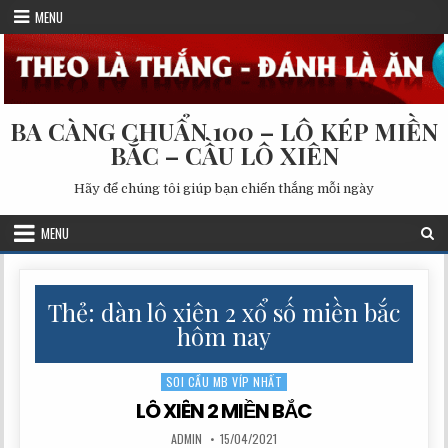
Skip
MENU
to
content
BA CÀNG CHUẨN 100 – LÔ KÉP MIỀN
BẮC – CẦU LÔ XIÊN
Hãy để chúng tôi giúp bạn chiến thắng mỗi ngày
MENU
Thẻ:
dàn lô xiên 2 xổ số miền bắc
hôm nay
SOI CẦU MB VÍP NHẤT
Posted
in
LÔ XIÊN 2 MIỀN BẮC
AUTHOR:
PUBLISHED
ADMIN
15/04/2021