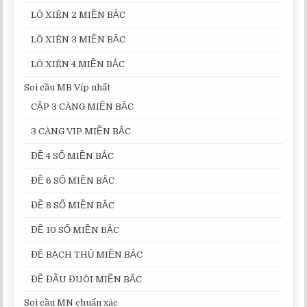
LÔ XIÊN 2 MIỀN BẮC
LÔ XIÊN 3 MIỀN BẮC
LÔ XIÊN 4 MIỀN BẮC
Soi cầu MB Víp nhất
CẶP 3 CÀNG MIỀN BẮC
3 CÀNG VIP MIỀN BẮC
ĐỀ 4 SỐ MIỀN BẮC
ĐỀ 6 SỐ MIỀN BẮC
ĐỀ 8 SỐ MIỀN BẮC
ĐỀ 10 SỐ MIỀN BẮC
ĐỀ BẠCH THỦ MIỀN BẮC
ĐỀ ĐẦU ĐUÔI MIỀN BẮC
Soi cầu MN chuẩn xác