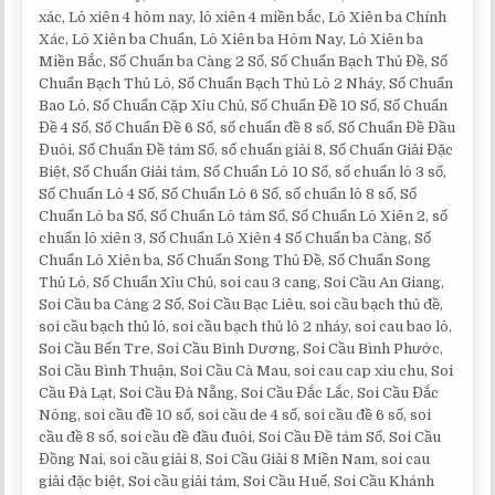
xác, Lô xiên 4 hôm nay, lô xiên 4 miền bắc, Lô Xiên ba Chính
Xác, Lô Xiên ba Chuẩn, Lô Xiên ba Hôm Nay, Lô Xiên ba
Miền Bắc, Số Chuẩn ba Càng 2 Số, Số Chuẩn Bạch Thủ Đề, Số
Chuẩn Bạch Thủ Lô, Số Chuẩn Bạch Thủ Lô 2 Nháy, Số Chuẩn
Bao Lô, Số Chuẩn Cặp Xỉu Chủ, Số Chuẩn Đề 10 Số, Số Chuẩn
Đề 4 Số, Số Chuẩn Đề 6 Số, số chuẩn đề 8 số, Số Chuẩn Đề Đầu
Đuôi, Số Chuẩn Đề tám Số, số chuẩn giải 8, Số Chuẩn Giải Đặc
Biệt, Số Chuẩn Giải tám, Số Chuẩn Lô 10 Số, số chuẩn lô 3 số,
Số Chuẩn Lô 4 Số, Số Chuẩn Lô 6 Số, số chuẩn lô 8 số, Số
Chuẩn Lô ba Số, Số Chuẩn Lô tám Số, Số Chuẩn Lô Xiên 2, số
chuẩn lô xiên 3, Số Chuẩn Lô Xiên 4 Số Chuẩn ba Càng, Số
Chuẩn Lô Xiên ba, Số Chuẩn Song Thủ Đề, Số Chuẩn Song
Thủ Lô, Số Chuẩn Xỉu Chủ, soi cau 3 cang, Soi Cầu An Giang,
Soi Cầu ba Càng 2 Số, Soi Cầu Bạc Liêu, soi cầu bạch thủ đề,
soi cầu bạch thủ lô, soi cầu bạch thủ lô 2 nháy, soi cau bao lô,
Soi Cầu Bến Tre, Soi Cầu Bình Dương, Soi Cầu Bình Phước,
Soi Cầu Bình Thuận, Soi Cầu Cà Mau, soi cau cap xiu chu, Soi
Cầu Đà Lạt, Soi Cầu Đà Nẵng, Soi Cầu Đắc Lắc, Soi Cầu Đắc
Nông, soi cầu đề 10 số, soi cầu de 4 số, soi cầu đề 6 số, soi
cầu đề 8 số, soi cầu đề đầu đuôi, Soi Cầu Đề tám Số, Soi Cầu
Đồng Nai, soi cầu giải 8, Soi Cầu Giải 8 Miền Nam, soi cau
giải đặc biệt, Soi cầu giải tám, Soi Cầu Huế, Soi Cầu Khánh