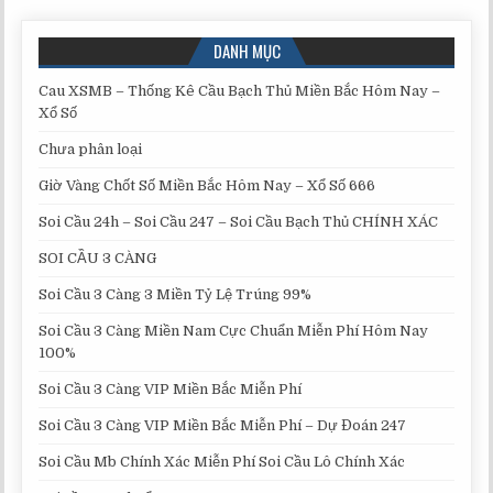
DANH MỤC
Cau XSMB – Thống Kê Cầu Bạch Thủ Miền Bắc Hôm Nay –
Xổ Số
Chưa phân loại
Giờ Vàng Chốt Số Miền Bắc Hôm Nay – Xổ Số 666
Soi Cầu 24h – Soi Cầu 247 – Soi Cầu Bạch Thủ CHÍNH XÁC
SOI CẦU 3 CÀNG
Soi Cầu 3 Càng 3 Miền Tỷ Lệ Trúng 99%
Soi Cầu 3 Càng Miền Nam Cực Chuẩn Miễn Phí Hôm Nay
100%
Soi Cầu 3 Càng VIP Miền Bắc Miễn Phí
Soi Cầu 3 Càng VIP Miền Bắc Miễn Phí – Dự Đoán 247
Soi Cầu Mb Chính Xác Miễn Phí Soi Cầu Lô Chính Xác