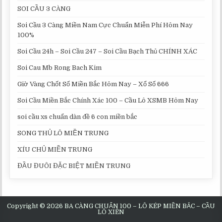
SOI CẦU 3 CÀNG
Soi Cầu 3 Càng Miền Nam Cực Chuẩn Miễn Phí Hôm Nay
100%
Soi Cầu 24h – Soi Cầu 247 – Soi Cầu Bạch Thủ CHÍNH XÁC
Soi Cau Mb Rong Bach Kim
Giờ Vàng Chốt Số Miền Bắc Hôm Nay – Xổ Số 666
Soi Cầu Miền Bắc Chính Xác 100 – Cầu Lô XSMB Hôm Nay
soi cầu xs chuẩn dàn đề 6 con miền bắc
SONG THỦ LÔ MIỀN TRUNG
XÍU CHỦ MIỀN TRUNG
ĐẦU ĐUÔI ĐẶC BIỆT MIỀN TRUNG
Copyright © 2026 BA CÀNG CHUẨN 100 – LÔ KÉP MIỀN BẮC – CẦU
LÔ XIÊN