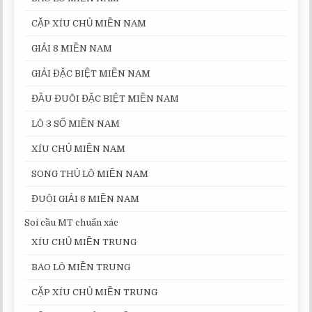
CẶP XÍU CHỦ MIỀN NAM
GIẢI 8 MIỀN NAM
GIẢI ĐẶC BIỆT MIỀN NAM
ĐẦU ĐUÔI ĐẶC BIỆT MIỀN NAM
LÔ 3 SỐ MIỀN NAM
XÍU CHỦ MIỀN NAM
SONG THỦ LÔ MIỀN NAM
ĐUÔI GIẢI 8 MIỀN NAM
Soi cầu MT chuẩn xác
XÍU CHỦ MIỀN TRUNG
BAO LÔ MIỀN TRUNG
CẶP XÍU CHỦ MIỀN TRUNG