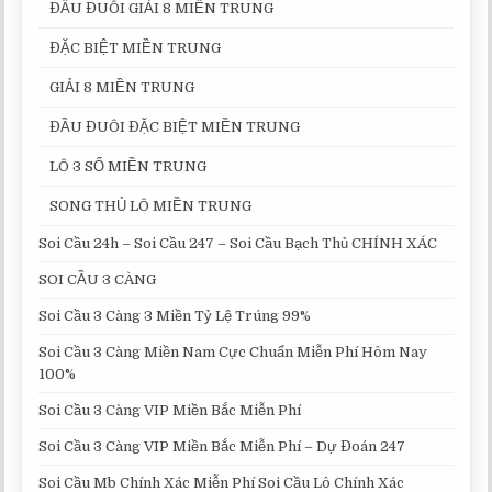
ĐẦU ĐUÔI GIẢI 8 MIỀN TRUNG
ĐẶC BIỆT MIỀN TRUNG
GIẢI 8 MIỀN TRUNG
ĐẦU ĐUÔI ĐẶC BIỆT MIỀN TRUNG
LÔ 3 SỐ MIỀN TRUNG
SONG THỦ LÔ MIỀN TRUNG
Soi Cầu 24h – Soi Cầu 247 – Soi Cầu Bạch Thủ CHÍNH XÁC
SOI CẦU 3 CÀNG
Soi Cầu 3 Càng 3 Miền Tỷ Lệ Trúng 99%
Soi Cầu 3 Càng Miền Nam Cực Chuẩn Miễn Phí Hôm Nay
100%
Soi Cầu 3 Càng VIP Miền Bắc Miễn Phí
Soi Cầu 3 Càng VIP Miền Bắc Miễn Phí – Dự Đoán 247
Soi Cầu Mb Chính Xác Miễn Phí Soi Cầu Lô Chính Xác