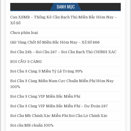
DANH MỤC
Cau XSMB – Thống Kê Cầu Bạch Thủ Miền Bắc Hôm Nay –
Xổ Số
Chưa phân loại
Giờ Vàng Chốt Số Miền Bắc Hôm Nay – Xổ Số 666
Soi Cầu 24h – Soi Cầu 247 – Soi Cầu Bạch Thủ CHÍNH XÁC
SOI CẦU 3 CÀNG
Soi Cầu 3 Càng 3 Miền Tỷ Lệ Trúng 99%
Soi Cầu 3 Càng Miền Nam Cực Chuẩn Miễn Phí Hôm Nay
100%
Soi Cầu 3 Càng VIP Miền Bắc Miễn Phí
Soi Cầu 3 Càng VIP Miền Bắc Miễn Phí – Dự Đoán 247
Soi Cầu Mb Chính Xác Miễn Phí Soi Cầu Lô Chính Xác
Soi cầu MB chuẩn 100%