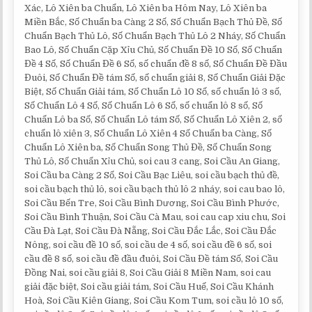
Xác, Lô Xiên ba Chuẩn, Lô Xiên ba Hôm Nay, Lô Xiên ba
Miền Bắc, Số Chuẩn ba Càng 2 Số, Số Chuẩn Bạch Thủ Đề, Số
Chuẩn Bạch Thủ Lô, Số Chuẩn Bạch Thủ Lô 2 Nháy, Số Chuẩn
Bao Lô, Số Chuẩn Cặp Xỉu Chủ, Số Chuẩn Đề 10 Số, Số Chuẩn
Đề 4 Số, Số Chuẩn Đề 6 Số, số chuẩn đề 8 số, Số Chuẩn Đề Đầu
Đuôi, Số Chuẩn Đề tám Số, số chuẩn giải 8, Số Chuẩn Giải Đặc
Biệt, Số Chuẩn Giải tám, Số Chuẩn Lô 10 Số, số chuẩn lô 3 số,
Số Chuẩn Lô 4 Số, Số Chuẩn Lô 6 Số, số chuẩn lô 8 số, Số
Chuẩn Lô ba Số, Số Chuẩn Lô tám Số, Số Chuẩn Lô Xiên 2, số
chuẩn lô xiên 3, Số Chuẩn Lô Xiên 4 Số Chuẩn ba Càng, Số
Chuẩn Lô Xiên ba, Số Chuẩn Song Thủ Đề, Số Chuẩn Song
Thủ Lô, Số Chuẩn Xỉu Chủ, soi cau 3 cang, Soi Cầu An Giang,
Soi Cầu ba Càng 2 Số, Soi Cầu Bạc Liêu, soi cầu bạch thủ đề,
soi cầu bạch thủ lô, soi cầu bạch thủ lô 2 nháy, soi cau bao lô,
Soi Cầu Bến Tre, Soi Cầu Bình Dương, Soi Cầu Bình Phước,
Soi Cầu Bình Thuận, Soi Cầu Cà Mau, soi cau cap xiu chu, Soi
Cầu Đà Lạt, Soi Cầu Đà Nẵng, Soi Cầu Đắc Lắc, Soi Cầu Đắc
Nông, soi cầu đề 10 số, soi cầu de 4 số, soi cầu đề 6 số, soi
cầu đề 8 số, soi cầu đề đầu đuôi, Soi Cầu Đề tám Số, Soi Cầu
Đồng Nai, soi cầu giải 8, Soi Cầu Giải 8 Miền Nam, soi cau
giải đặc biệt, Soi cầu giải tám, Soi Cầu Huế, Soi Cầu Khánh
Hoà, Soi Cầu Kiên Giang, Soi Cầu Kom Tum, soi cầu lô 10 số,