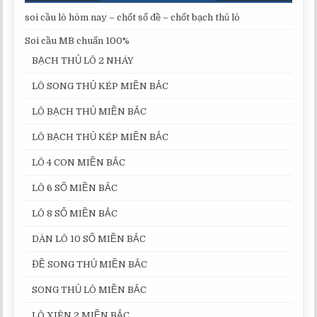
soi cầu lô hôm nay – chốt số đề – chốt bạch thủ lô
Soi cầu MB chuẩn 100%
BẠCH THỦ LÔ 2 NHÁY
LÔ SONG THỦ KÉP MIỀN BẮC
LÔ BẠCH THỦ MIỀN BẮC
LÔ BẠCH THỦ KÉP MIỀN BẮC
LÔ 4 CON MIỀN BẮC
LÔ 6 SỐ MIỀN BẮC
LÔ 8 SỐ MIỀN BẮC
DÀN LÔ 10 SỐ MIỀN BẮC
ĐỀ SONG THỦ MIỀN BẮC
SONG THỦ LÔ MIỀN BẮC
LÔ XIÊN 2 MIỀN BẮC