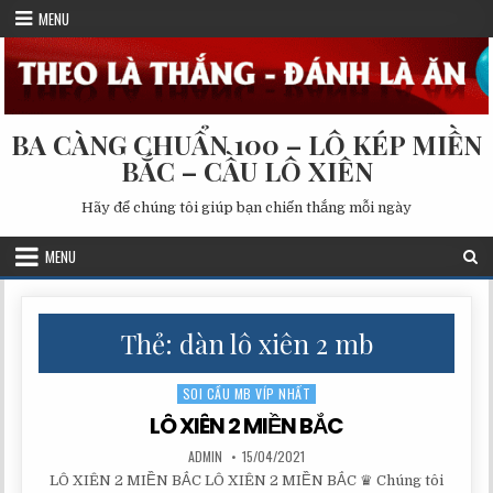
Skip
MENU
to
content
BA CÀNG CHUẨN 100 – LÔ KÉP MIỀN
BẮC – CẦU LÔ XIÊN
Hãy để chúng tôi giúp bạn chiến thắng mỗi ngày
MENU
Thẻ:
dàn lô xiên 2 mb
SOI CẦU MB VÍP NHẤT
Posted
in
LÔ XIÊN 2 MIỀN BẮC
AUTHOR:
PUBLISHED
ADMIN
15/04/2021
DATE:
LÔ XIÊN 2 MIỀN BẮC LÔ XIÊN 2 MIỀN BẮC ♛ Chúng tôi