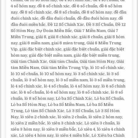
4 số hôm nay, đề 6 số chính xác, đề 6 số chuẩn, đề 6 số hôm
nay, đề 8 số chính xác, đề 8 số chuẩn, đề 8 số hôm nay, đề đầu
đuôi chính xác, đề đầu đuôi chuẩn, đề đầu đuôi hôm nay, đề
đầu đuôi miền bắc, Đề 12 Số Chính Xác, Đề 3 Số Chuẩn, Đề 12
Số Hôm Nay, Dự Đoán Miền Bắc, Giải 7 Miền Nam, Giải 7
Miền Trung, giải 8, giải 8 chính xác, giải 8 chuẩn, giải 8 hôm
nay, giải 8 miền nam, giai 8 mien trung, Giải 8 Miền Trung
Vip, giải đặc biệt chính xác, giải đặc biệt chuẩn, giải đặc biệt
hôm nay, giải đặc biệt miền nam, giải đặc biệt miền trung,
Giải tám Chính Xác, Giải tám Chuẩn, Giải tám Hôm Nay, Giải
tám Miền Nam, Giải tám Miền Trung Vip, lô 10 số chính xác,
lô 10 số chuẩn, lô 10 số hôm nay, lô 3 số chính xác, lô 3 số
chuẩn, lô 3 số hôm nay, lô 3 số miền nam, lô 3 số miền trung,
lô 4 số chính xác, lô 4 số chuẩn, lô 4 số hôm nay, lô 6 số chính
xác, lô 6 số chuẩn, lô 6 số hôm nay, lô 8 số chính xác, lô 8 số
chuẩn, lô 8 số hôm nay, Lô ba Số Chính Xác, Lô ba Số Chuẩn,
Lô ba Số Hôm Nay, Lô ba Số Miền Nam, Lô ba Số Miền
Trung, Lô tám Số Chính Xác, Lô 3 Số Chuẩn, Lô 3 Số Hôm
Nay, lô xiên 2 chính xác, lô xiên 2 chuẩn, lô xiên 2 hôm nay,
lô xiên 2 miền bắc, lô xiên 3 chính xác, Lô xiên 3 chuẩn, lô
xiên 3 hôm nay, lô xiên 3 miền bắc, Lô xiên 4, lô xiên 4 chính
xác, Lô xiên 4 hôm nay, lô xiên 4 miền bắc, Lô Xiên ba Chính