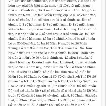
Vip, giải đặc biệt chính xác, giải đặc biệt chuẩn, giải đặc biệt
hôm nay, giải đặc biệt miền nam, giải đặc biệt miền trung,
Giải tám Chính Xác, Giải tám Chuẩn, Giải tám Hôm Nay, Giải
tám Miền Nam, Giải tám Miền Trung Vip, lô 10 số chính xác,
lô 10 số chuẩn, lô 10 số hôm nay, lô 3 số chính xác, lô 3 số
chuẩn, lô 3 số hôm nay, lô 3 số miền nam, lô 3 số miền trung,
lô 4 số chính xác, lô 4 số chuẩn, lô 4 số hôm nay, lô 6 số chính
xác, lô 6 số chuẩn, lô 6 số hôm nay, lô 8 số chính xác, lô 8 số
chuẩn, lô 8 số hôm nay, Lô ba Số Chính Xác, Lô ba Số Chuẩn,
Lô ba Số Hôm Nay, Lô ba Số Miền Nam, Lô ba Số Miền
Trung, Lô tám Số Chính Xác, Lô 3 Số Chuẩn, Lô 3 Số Hôm
Nay, lô xiên 2 chính xác, lô xiên 2 chuẩn, lô xiên 2 hôm nay,
lô xiên 2 miền bắc, lô xiên 3 chính xác, Lô xiên 3 chuẩn, lô
xiên 3 hôm nay, lô xiên 3 miền bắc, Lô xiên 4, lô xiên 4 chính
xác, Lô xiên 4 hôm nay, lô xiên 4 miền bắc, Lô Xiên ba Chính
Xác, Lô Xiên ba Chuẩn, Lô Xiên ba Hôm Nay, Lô Xiên ba
Miền Bắc, Số Chuẩn ba Càng 2 Số, Số Chuẩn Bạch Thủ Đề, Số
Chuẩn Bạch Thủ Lô, Số Chuẩn Bạch Thủ Lô 2 Nháy, Số Chuẩn
Bao Lô, Số Chuẩn Cặp Xỉu Chủ, Số Chuẩn Đề 10 Số, Số Chuẩn
Đề 4 Số, Số Chuẩn Đề 6 Số, số chuẩn đề 8 số, Số Chuẩn Đề Đầu
Đuôi, Số Chuẩn Đề tám Số, số chuẩn giải 8, Số Chuẩn Giải Đặc
Biệt, Số Chuẩn Giải tám, Số Chuẩn Lô 10 Số, số chuẩn lô 3 số,
Số Chuẩn Lô 4 Số, Số Chuẩn Lô 6 Số, số chuẩn lô 8 số, Số