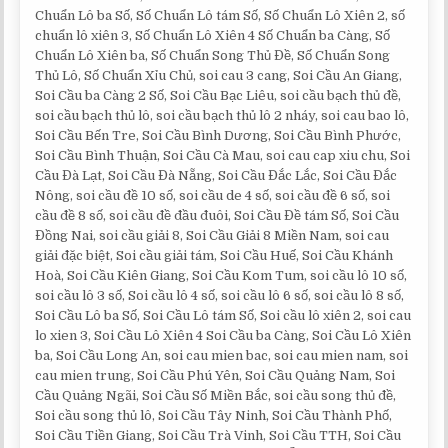
Chuẩn Lô ba Số, Số Chuẩn Lô tám Số, Số Chuẩn Lô Xiên 2, số
chuẩn lô xiên 3, Số Chuẩn Lô Xiên 4 Số Chuẩn ba Càng, Số
Chuẩn Lô Xiên ba, Số Chuẩn Song Thủ Đề, Số Chuẩn Song
Thủ Lô, Số Chuẩn Xỉu Chủ, soi cau 3 cang, Soi Cầu An Giang,
Soi Cầu ba Càng 2 Số, Soi Cầu Bạc Liêu, soi cầu bạch thủ đề,
soi cầu bạch thủ lô, soi cầu bạch thủ lô 2 nháy, soi cau bao lô,
Soi Cầu Bến Tre, Soi Cầu Bình Dương, Soi Cầu Bình Phước,
Soi Cầu Bình Thuận, Soi Cầu Cà Mau, soi cau cap xiu chu, Soi
Cầu Đà Lạt, Soi Cầu Đà Nẵng, Soi Cầu Đắc Lắc, Soi Cầu Đắc
Nông, soi cầu đề 10 số, soi cầu de 4 số, soi cầu đề 6 số, soi
cầu đề 8 số, soi cầu đề đầu đuôi, Soi Cầu Đề tám Số, Soi Cầu
Đồng Nai, soi cầu giải 8, Soi Cầu Giải 8 Miền Nam, soi cau
giải đặc biệt, Soi cầu giải tám, Soi Cầu Huế, Soi Cầu Khánh
Hoà, Soi Cầu Kiên Giang, Soi Cầu Kom Tum, soi cầu lô 10 số,
soi cầu lô 3 số, Soi cầu lô 4 số, soi cầu lô 6 số, soi cầu lô 8 số,
Soi Cầu Lô ba Số, Soi Cầu Lô tám Số, Soi cầu lô xiên 2, soi cau
lo xien 3, Soi Cầu Lô Xiên 4 Soi Cầu ba Càng, Soi Cầu Lô Xiên
ba, Soi Cầu Long An, soi cau mien bac, soi cau mien nam, soi
cau mien trung, Soi Cầu Phú Yên, Soi Cầu Quảng Nam, Soi
Cầu Quảng Ngãi, Soi Cầu Số Miền Bắc, soi cầu song thủ đề,
Soi cầu song thủ lô, Soi Cầu Tây Ninh, Soi Cầu Thành Phố,
Soi Cầu Tiền Giang, Soi Cầu Trà Vinh, Soi Cầu TTH, Soi Cầu