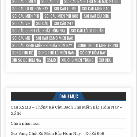
SOI CAU 3 MIEN
SOI CAU 88
SOI CAU BACH THU MIEN BAC 24 GIO
SOI CAU LO DE HOM NAY
SOI CAU LO MB
SOI CAU MIEN BAC
SOI CAU MIEN PHI
SOI CAU MIEN PHI 888
SOI CAU XỈU CHỦ
SOI CẦU VIP
SOI CẦU
SOI CẦU 247
SOI CẦU CHÍNH XÁC NHẤT HÔM NAY
SOI CẦU LÔ DE CHUẨN
SOI CẦU MB
SOI CẦU XSMB MIỀN BẮC
SOI CẦU XSMB MIỄN PHÍ NGÀY HÔM NAY
SONG THU LO MIEN TRUNG
SONG THU ĐỀ
SONG THỦ LÔ MIỀN NAM
SỐ ĐẸP HÔM NAY
XIN SỐ ĐỀ HÔM NAY
XSMB
XÍU CHỦ MIỀN TRUNG
XỈU CHỦ
DANH MỤC
Cau XSMB – Thống Kê Cầu Bạch Thủ Miền Bắc Hôm Nay –
Xổ Số
Chưa phân loại
Giờ Vàng Chốt Số Miền Bắc Hôm Nay – Xổ Số 666