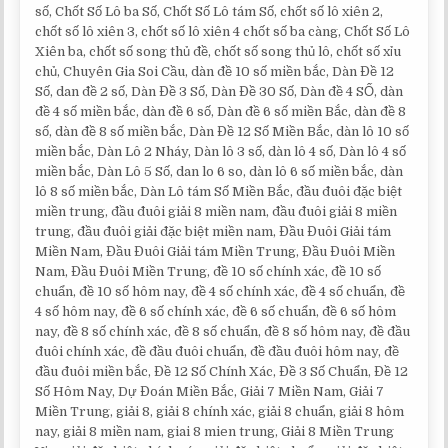
số, Chốt Số Lô ba Số, Chốt Số Lô tám Số, chốt số lô xiên 2,
chốt số lô xiên 3, chốt số lô xiên 4 chốt số ba càng, Chốt Số Lô
Xiên ba, chốt số song thủ đề, chốt số song thủ lô, chốt số xỉu
chủ, Chuyên Gia Soi Cầu, dàn đề 10 số miền bắc, Dàn Đề 12
Số, dan đề 2 số, Dàn Đề 3 Số, Dàn Đề 30 Số, Dàn đề 4 SỐ, dàn
đề 4 số miền bắc, dàn đề 6 số, Dàn đề 6 số miền Bắc, dàn đề 8
số, dàn đề 8 số miền bắc, Dàn Đề 12 Số Miền Bắc, dàn lô 10 số
miền bắc, Dàn Lô 2 Nháy, Dàn lô 3 số, dàn lô 4 số, Dàn lô 4 số
miền bắc, Dàn Lô 5 Số, dan lo 6 so, dàn lô 6 số miền bắc, dàn
lô 8 số miền bắc, Dàn Lô tám Số Miền Bắc, đầu đuôi đặc biệt
miền trung, đầu đuôi giải 8 miền nam, đầu đuôi giải 8 miền
trung, đầu đuôi giải đặc biệt miền nam, Đầu Đuôi Giải tám
Miền Nam, Đầu Đuôi Giải tám Miền Trung, Đầu Đuôi Miền
Nam, Đầu Đuôi Miền Trung, đề 10 số chính xác, đề 10 số
chuẩn, đề 10 số hôm nay, đề 4 số chính xác, đề 4 số chuẩn, đề
4 số hôm nay, đề 6 số chính xác, đề 6 số chuẩn, đề 6 số hôm
nay, đề 8 số chính xác, đề 8 số chuẩn, đề 8 số hôm nay, đề đầu
đuôi chính xác, đề đầu đuôi chuẩn, đề đầu đuôi hôm nay, đề
đầu đuôi miền bắc, Đề 12 Số Chính Xác, Đề 3 Số Chuẩn, Đề 12
Số Hôm Nay, Dự Đoán Miền Bắc, Giải 7 Miền Nam, Giải 7
Miền Trung, giải 8, giải 8 chính xác, giải 8 chuẩn, giải 8 hôm
nay, giải 8 miền nam, giai 8 mien trung, Giải 8 Miền Trung