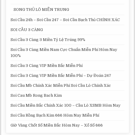
SONG THỦ LÔ MIỀN TRUNG
Soi Cầu 24h – Soi Cầu 247 – Soi Cầu Bạch Thủ CHÍNH XÁC
SOI CẦU 3 CÀNG
Soi Cầu 3 Càng 3 Miền Tỷ Lệ Trúng 99%
Soi Cầu 3 Càng Miền Nam Cực Chuẩn Miễn Phí Hôm Nay
100%
Soi Cầu 3 Càng VIP Miền Bắc Miễn Phí
Soi Cầu 3 Càng VIP Miền Bắc Miễn Phí – Dự Đoán 247
Soi Cầu Mb Chính Xác Miễn Phí Soi Cầu Lô Chính Xác
Soi Cau Mb Rong Bach Kim
Soi Cầu Miền Bắc Chính Xác 100 – Cầu Lô XSMB Hôm Nay
Soi Cầu Rồng Bạch Kim 666 Hôm Nay Miễn Phí
Giờ Vàng Chốt Số Miền Bắc Hôm Nay – Xổ Số 666