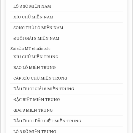
LÔ 3 SỐ MIỀN NAM
XÍU CHỦ MIỀN NAM
SONG THỦ LÔ MIỀN NAM
ĐUÔI GIẢI 8 MIỀN NAM
Soi cầu MT chuẩn xác
XÍU CHỦ MIỀN TRUNG
BAO LÔ MIỀN TRUNG
CẶP XÍU CHỦ MIỀN TRUNG
ĐẦU ĐUÔI GIẢI 8 MIỀN TRUNG
ĐẶC BIỆT MIỀN TRUNG
GIẢI 8 MIỀN TRUNG
ĐẦU ĐUÔI ĐẶC BIỆT MIỀN TRUNG
LÔ 3 SỐ MIỀN TRUNG