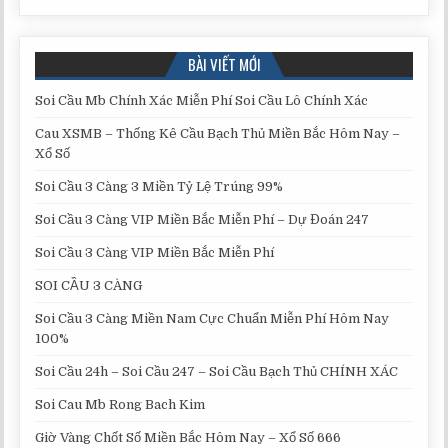
BÀI VIẾT MỚI
Soi Cầu Mb Chính Xác Miễn Phí Soi Cầu Lô Chính Xác
Cau XSMB – Thống Kê Cầu Bạch Thủ Miền Bắc Hôm Nay –
Xổ Số
Soi Cầu 3 Càng 3 Miền Tỷ Lệ Trúng 99%
Soi Cầu 3 Càng VIP Miền Bắc Miễn Phí – Dự Đoán 247
Soi Cầu 3 Càng VIP Miền Bắc Miễn Phí
SOI CẦU 3 CÀNG
Soi Cầu 3 Càng Miền Nam Cực Chuẩn Miễn Phí Hôm Nay
100%
Soi Cầu 24h – Soi Cầu 247 – Soi Cầu Bạch Thủ CHÍNH XÁC
Soi Cau Mb Rong Bach Kim
Giờ Vàng Chốt Số Miền Bắc Hôm Nay – Xổ Số 666