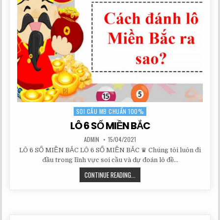
SOI CẦU MB CHUẨN 100%
Posted
in
LÔ 6 SỐ MIỀN BẮC
AUTHOR:
PUBLISHED
ADMIN
15/04/2021
DATE:
LÔ 6 SỐ MIỀN BẮC LÔ 6 SỐ MIỀN BẮC ♛ Chúng tôi luôn đi
đầu trong lĩnh vực soi cầu và dự đoán lô đề…
LÔ
CONTINUE READING...
6
SỐ
MIỀN
BẮC