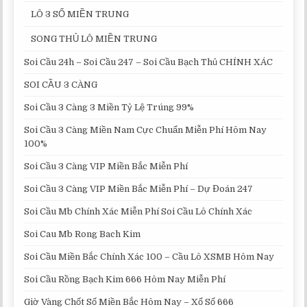
LÔ 3 SỐ MIỀN TRUNG
SONG THỦ LÔ MIỀN TRUNG
Soi Cầu 24h – Soi Cầu 247 – Soi Cầu Bạch Thủ CHÍNH XÁC
SOI CẦU 3 CÀNG
Soi Cầu 3 Càng 3 Miền Tỷ Lệ Trúng 99%
Soi Cầu 3 Càng Miền Nam Cực Chuẩn Miễn Phí Hôm Nay
100%
Soi Cầu 3 Càng VIP Miền Bắc Miễn Phí
Soi Cầu 3 Càng VIP Miền Bắc Miễn Phí – Dự Đoán 247
Soi Cầu Mb Chính Xác Miễn Phí Soi Cầu Lô Chính Xác
Soi Cau Mb Rong Bach Kim
Soi Cầu Miền Bắc Chính Xác 100 – Cầu Lô XSMB Hôm Nay
Soi Cầu Rồng Bạch Kim 666 Hôm Nay Miễn Phí
Giờ Vàng Chốt Số Miền Bắc Hôm Nay – Xổ Số 666