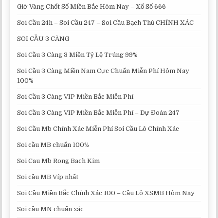
Giờ Vàng Chốt Số Miền Bắc Hôm Nay – Xổ Số 666
Soi Cầu 24h – Soi Cầu 247 – Soi Cầu Bạch Thủ CHÍNH XÁC
SOI CẦU 3 CÀNG
Soi Cầu 3 Càng 3 Miền Tỷ Lệ Trúng 99%
Soi Cầu 3 Càng Miền Nam Cực Chuẩn Miễn Phí Hôm Nay
100%
Soi Cầu 3 Càng VIP Miền Bắc Miễn Phí
Soi Cầu 3 Càng VIP Miền Bắc Miễn Phí – Dự Đoán 247
Soi Cầu Mb Chính Xác Miễn Phí Soi Cầu Lô Chính Xác
Soi cầu MB chuẩn 100%
Soi Cau Mb Rong Bach Kim
Soi cầu MB Víp nhất
Soi Cầu Miền Bắc Chính Xác 100 – Cầu Lô XSMB Hôm Nay
Soi cầu MN chuẩn xác