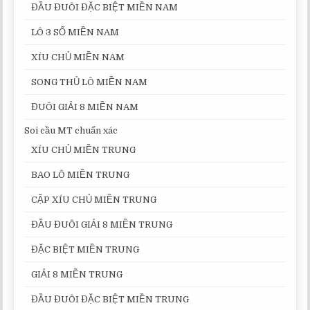
ĐẦU ĐUÔI ĐẶC BIỆT MIỀN NAM
LÔ 3 SỐ MIỀN NAM
XÍU CHỦ MIỀN NAM
SONG THỦ LÔ MIỀN NAM
ĐUÔI GIẢI 8 MIỀN NAM
Soi cầu MT chuẩn xác
XÍU CHỦ MIỀN TRUNG
BAO LÔ MIỀN TRUNG
CẶP XÍU CHỦ MIỀN TRUNG
ĐẦU ĐUÔI GIẢI 8 MIỀN TRUNG
ĐẶC BIỆT MIỀN TRUNG
GIẢI 8 MIỀN TRUNG
ĐẦU ĐUÔI ĐẶC BIỆT MIỀN TRUNG