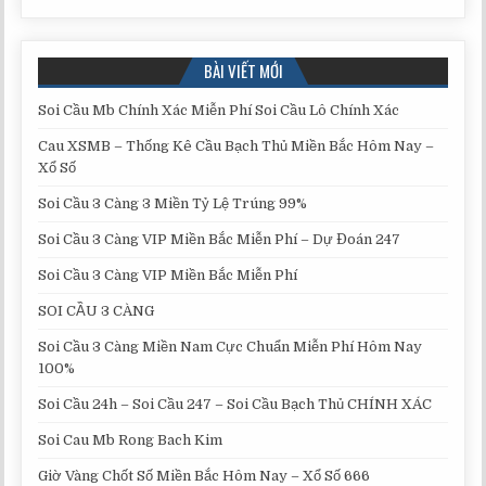
BÀI VIẾT MỚI
Soi Cầu Mb Chính Xác Miễn Phí Soi Cầu Lô Chính Xác
Cau XSMB – Thống Kê Cầu Bạch Thủ Miền Bắc Hôm Nay –
Xổ Số
Soi Cầu 3 Càng 3 Miền Tỷ Lệ Trúng 99%
Soi Cầu 3 Càng VIP Miền Bắc Miễn Phí – Dự Đoán 247
Soi Cầu 3 Càng VIP Miền Bắc Miễn Phí
SOI CẦU 3 CÀNG
Soi Cầu 3 Càng Miền Nam Cực Chuẩn Miễn Phí Hôm Nay
100%
Soi Cầu 24h – Soi Cầu 247 – Soi Cầu Bạch Thủ CHÍNH XÁC
Soi Cau Mb Rong Bach Kim
Giờ Vàng Chốt Số Miền Bắc Hôm Nay – Xổ Số 666