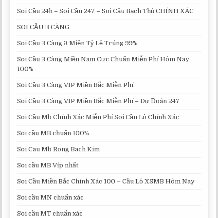
Soi Cầu 24h – Soi Cầu 247 – Soi Cầu Bạch Thủ CHÍNH XÁC
SOI CẦU 3 CÀNG
Soi Cầu 3 Càng 3 Miền Tỷ Lệ Trúng 99%
Soi Cầu 3 Càng Miền Nam Cực Chuẩn Miễn Phí Hôm Nay
100%
Soi Cầu 3 Càng VIP Miền Bắc Miễn Phí
Soi Cầu 3 Càng VIP Miền Bắc Miễn Phí – Dự Đoán 247
Soi Cầu Mb Chính Xác Miễn Phí Soi Cầu Lô Chính Xác
Soi cầu MB chuẩn 100%
Soi Cau Mb Rong Bach Kim
Soi cầu MB Víp nhất
Soi Cầu Miền Bắc Chính Xác 100 – Cầu Lô XSMB Hôm Nay
Soi cầu MN chuẩn xác
Soi cầu MT chuẩn xác