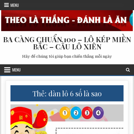
Skip
MENU
to
content
BA CÀNG CHUẨN 100 – LÔ KÉP MIỀN
BẮC – CẦU LÔ XIÊN
Hãy để chúng tôi giúp bạn chiến thắng mỗi ngày
MENU
Thẻ:
dàn lô 6 số là sao