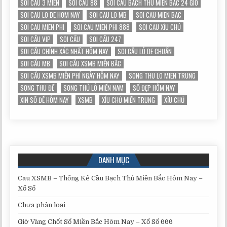
SOI CAU 3 MIEN
SOI CAU 88
SOI CAU BACH THU MIEN BAC 24 GIO
SOI CAU LO DE HOM NAY
SOI CAU LO MB
SOI CAU MIEN BAC
SOI CAU MIEN PHI
SOI CAU MIEN PHI 888
SOI CAU XỈU CHỦ
SOI CẦU VIP
SOI CẦU
SOI CẦU 247
SOI CẦU CHÍNH XÁC NHẤT HÔM NAY
SOI CẦU LÔ DE CHUẨN
SOI CẦU MB
SOI CẦU XSMB MIỀN BẮC
SOI CẦU XSMB MIỄN PHÍ NGÀY HÔM NAY
SONG THU LO MIEN TRUNG
SONG THU ĐỀ
SONG THỦ LÔ MIỀN NAM
SỐ ĐẸP HÔM NAY
XIN SỐ ĐỀ HÔM NAY
XSMB
XÍU CHỦ MIỀN TRUNG
XỈU CHỦ
DANH MỤC
Cau XSMB – Thống Kê Cầu Bạch Thủ Miền Bắc Hôm Nay –
Xổ Số
Chưa phân loại
Giờ Vàng Chốt Số Miền Bắc Hôm Nay – Xổ Số 666