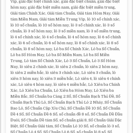
Vip, giải đặc biệt chính xác, giải đặc biệt chuẩn, giải đặc biệt
hôm nay, giải đặc biệt miền nam, giải đặc biệt miền trung,
Giải tám Chính Xác, Giải tám Chuẩn, Giải tám Hôm Nay, Giải
tám Miền Nam, Giải tám Miền Trung Vip, lô 10 số chính xác,
lô 10 số chuẩn, lô 10 số hôm nay, lô 3 số chính xác, lô 3 số
chuẩn, lô 3 số hôm nay, lô 3 số miền nam, lô 3 số miền trung,
lô 4 số chính xác, lô 4 số chuẩn, lô 4 số hôm nay, lô 6 số chính
xác, lô 6 số chuẩn, lô 6 số hôm nay, lô 8 số chính xác, lô 8 số
chuẩn, lô 8 số hôm nay, Lô ba Số Chính Xác, Lô ba Số Chuẩn,
Lô ba Số Hôm Nay, Lô ba Số Miền Nam, Lô ba Số Miền
Trung, Lô tám Số Chính Xác, Lô 3 Số Chuẩn, Lô 3 Số Hôm
Nay, lô xiên 2 chính xác, lô xiên 2 chuẩn, lô xiên 2 hôm nay,
lô xiên 2 miền bắc, lô xiên 3 chính xác, Lô xiên 3 chuẩn, lô
xiên 3 hôm nay, lô xiên 3 miền bắc, Lô xiên 4, lô xiên 4 chính
xác, Lô xiên 4 hôm nay, lô xiên 4 miền bắc, Lô Xiên ba Chính
Xác, Lô Xiên ba Chuẩn, Lô Xiên ba Hôm Nay, Lô Xiên ba
Miền Bắc, Số Chuẩn ba Càng 2 Số, Số Chuẩn Bạch Thủ Đề, Số
Chuẩn Bạch Thủ Lô, Số Chuẩn Bạch Thủ Lô 2 Nháy, Số Chuẩn
Bao Lô, Số Chuẩn Cặp Xỉu Chủ, Số Chuẩn Đề 10 Số, Số Chuẩn
Đề 4 Số, Số Chuẩn Đề 6 Số, số chuẩn đề 8 số, Số Chuẩn Đề Đầu
Đuôi, Số Chuẩn Đề tám Số, số chuẩn giải 8, Số Chuẩn Giải Đặc
Biệt, Số Chuẩn Giải tám, Số Chuẩn Lô 10 Số, số chuẩn lô 3 số,
Số Chuẩn Lô 4 Số, Số Chuẩn Lô 6 Số, số chuẩn lô 8 số, Số