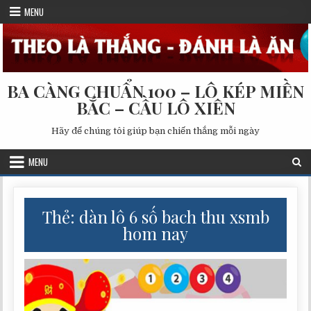
Skip
MENU
to
content
BA CÀNG CHUẨN 100 – LÔ KÉP MIỀN
BẮC – CẦU LÔ XIÊN
Hãy để chúng tôi giúp bạn chiến thắng mỗi ngày
MENU
Thẻ:
dàn lô 6 số bach thu xsmb
hom nay