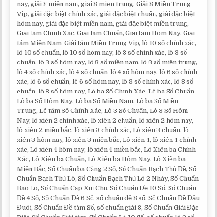
nay, giải 8 miền nam, giai 8 mien trung, Giải 8 Miền Trung
Vip, giải đặc biệt chính xác, giải đặc biệt chuẩn, giải đặc biệt
hôm nay, giải đặc biệt miền nam, giải đặc biệt miền trung,
Giải tám Chính Xác, Giải tám Chuẩn, Giải tám Hôm Nay, Giải
tám Miền Nam, Giải tám Miền Trung Vip, lô 10 số chính xác,
lô 10 số chuẩn, lô 10 số hôm nay, lô 3 số chính xác, lô 3 số
chuẩn, lô 3 số hôm nay, lô 3 số miền nam, lô 3 số miền trung,
lô 4 số chính xác, lô 4 số chuẩn, lô 4 số hôm nay, lô 6 số chính
xác, lô 6 số chuẩn, lô 6 số hôm nay, lô 8 số chính xác, lô 8 số
chuẩn, lô 8 số hôm nay, Lô ba Số Chính Xác, Lô ba Số Chuẩn,
Lô ba Số Hôm Nay, Lô ba Số Miền Nam, Lô ba Số Miền
Trung, Lô tám Số Chính Xác, Lô 3 Số Chuẩn, Lô 3 Số Hôm
Nay, lô xiên 2 chính xác, lô xiên 2 chuẩn, lô xiên 2 hôm nay,
lô xiên 2 miền bắc, lô xiên 3 chính xác, Lô xiên 3 chuẩn, lô
xiên 3 hôm nay, lô xiên 3 miền bắc, Lô xiên 4, lô xiên 4 chính
xác, Lô xiên 4 hôm nay, lô xiên 4 miền bắc, Lô Xiên ba Chính
Xác, Lô Xiên ba Chuẩn, Lô Xiên ba Hôm Nay, Lô Xiên ba
Miền Bắc, Số Chuẩn ba Càng 2 Số, Số Chuẩn Bạch Thủ Đề, Số
Chuẩn Bạch Thủ Lô, Số Chuẩn Bạch Thủ Lô 2 Nháy, Số Chuẩn
Bao Lô, Số Chuẩn Cặp Xỉu Chủ, Số Chuẩn Đề 10 Số, Số Chuẩn
Đề 4 Số, Số Chuẩn Đề 6 Số, số chuẩn đề 8 số, Số Chuẩn Đề Đầu
Đuôi, Số Chuẩn Đề tám Số, số chuẩn giải 8, Số Chuẩn Giải Đặc