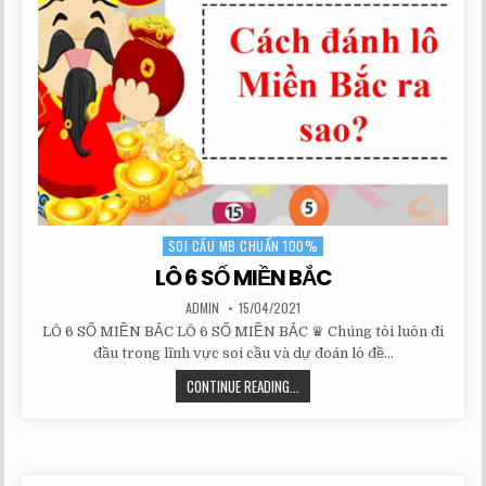
SOI CẦU MB CHUẨN 100%
Posted
in
LÔ 6 SỐ MIỀN BẮC
AUTHOR:
PUBLISHED
ADMIN
15/04/2021
DATE:
LÔ 6 SỐ MIỀN BẮC LÔ 6 SỐ MIỀN BẮC ♛ Chúng tôi luôn đi
đầu trong lĩnh vực soi cầu và dự đoán lô đề…
LÔ
CONTINUE READING...
6
SỐ
MIỀN
BẮC