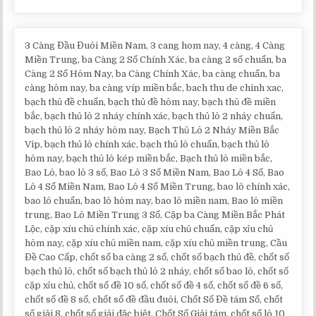
3 Càng Đầu Đuôi Miền Nam, 3 cang hom nay, 4 càng, 4 Càng
Miền Trung, ba Càng 2 Số Chính Xác, ba càng 2 số chuẩn, ba
Càng 2 Số Hôm Nay, ba Càng Chính Xác, ba càng chuẩn, ba
càng hôm nay, ba càng víp miền bắc, bach thu de chinh xac,
bạch thủ đề chuẩn, bạch thủ đề hôm nay, bạch thủ đề miền
bắc, bạch thủ lô 2 nháy chính xác, bạch thủ lô 2 nháy chuẩn,
bạch thủ lô 2 nháy hôm nay, Bạch Thủ Lô 2 Nháy Miền Bắc
Vip, bạch thủ lô chính xác, bạch thủ lô chuẩn, bạch thủ lô
hôm nay, bạch thủ lô kép miền bắc, Bạch thủ lô miền bắc,
Bao Lô, bao lô 3 số, Bao Lô 3 Số Miền Nam, Bao Lô 4 Số, Bao
Lô 4 Số Miền Nam, Bao Lô 4 Số Miền Trung, bao lô chính xác,
bao lô chuẩn, bao lô hôm nay, bao lô miền nam, Bao lô miền
trung, Bao Lô Miền Trung 3 Số, Cặp ba Càng Miền Bắc Phát
Lộc, cặp xíu chủ chính xác, cặp xíu chủ chuẩn, cặp xỉu chủ
hôm nay, cặp xíu chủ miền nam, cặp xíu chủ miền trung, Cầu
Đề Cao Cấp, chốt số ba càng 2 số, chốt số bạch thủ đề, chốt số
bạch thủ lô, chốt số bạch thủ lô 2 nháy, chốt số bao lô, chốt số
cặp xỉu chủ, chốt số đề 10 số, chốt số đề 4 số, chốt số đề 6 số,
chốt số đề 8 số, chốt số đề đầu đuôi, Chốt Số Đề tám Số, chốt
số giải 8, chốt số giải đặc biệt, Chốt Số Giải tám, chốt số lô 10