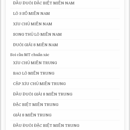
ĐẦU ĐUÔI ĐẶC BIỆT MIỀN NAM
LÔ 3 SỐ MIỀN NAM
XÍU CHỦ MIỀN NAM
SONG THỦ LÔ MIỀN NAM
ĐUÔI GIẢI 8 MIỀN NAM
Soi cầu MT chuẩn xác
XÍU CHỦ MIỀN TRUNG
BAO LÔ MIỀN TRUNG
CẶP XÍU CHỦ MIỀN TRUNG
ĐẦU ĐUÔI GIẢI 8 MIỀN TRUNG
ĐẶC BIỆT MIỀN TRUNG
GIẢI 8 MIỀN TRUNG
ĐẦU ĐUÔI ĐẶC BIỆT MIỀN TRUNG