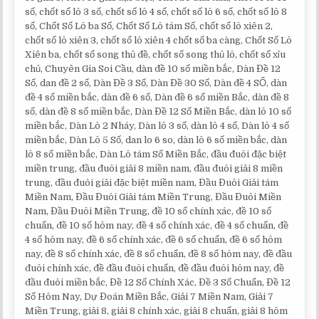
số, chốt số lô 3 số, chốt số lô 4 số, chốt số lô 6 số, chốt số lô 8
số, Chốt Số Lô ba Số, Chốt Số Lô tám Số, chốt số lô xiên 2,
chốt số lô xiên 3, chốt số lô xiên 4 chốt số ba càng, Chốt Số Lô
Xiên ba, chốt số song thủ đề, chốt số song thủ lô, chốt số xỉu
chủ, Chuyên Gia Soi Cầu, dàn đề 10 số miền bắc, Dàn Đề 12
Số, dan đề 2 số, Dàn Đề 3 Số, Dàn Đề 30 Số, Dàn đề 4 SỐ, dàn
đề 4 số miền bắc, dàn đề 6 số, Dàn đề 6 số miền Bắc, dàn đề 8
số, dàn đề 8 số miền bắc, Dàn Đề 12 Số Miền Bắc, dàn lô 10 số
miền bắc, Dàn Lô 2 Nháy, Dàn lô 3 số, dàn lô 4 số, Dàn lô 4 số
miền bắc, Dàn Lô 5 Số, dan lo 6 so, dàn lô 6 số miền bắc, dàn
lô 8 số miền bắc, Dàn Lô tám Số Miền Bắc, đầu đuôi đặc biệt
miền trung, đầu đuôi giải 8 miền nam, đầu đuôi giải 8 miền
trung, đầu đuôi giải đặc biệt miền nam, Đầu Đuôi Giải tám
Miền Nam, Đầu Đuôi Giải tám Miền Trung, Đầu Đuôi Miền
Nam, Đầu Đuôi Miền Trung, đề 10 số chính xác, đề 10 số
chuẩn, đề 10 số hôm nay, đề 4 số chính xác, đề 4 số chuẩn, đề
4 số hôm nay, đề 6 số chính xác, đề 6 số chuẩn, đề 6 số hôm
nay, đề 8 số chính xác, đề 8 số chuẩn, đề 8 số hôm nay, đề đầu
đuôi chính xác, đề đầu đuôi chuẩn, đề đầu đuôi hôm nay, đề
đầu đuôi miền bắc, Đề 12 Số Chính Xác, Đề 3 Số Chuẩn, Đề 12
Số Hôm Nay, Dự Đoán Miền Bắc, Giải 7 Miền Nam, Giải 7
Miền Trung, giải 8, giải 8 chính xác, giải 8 chuẩn, giải 8 hôm