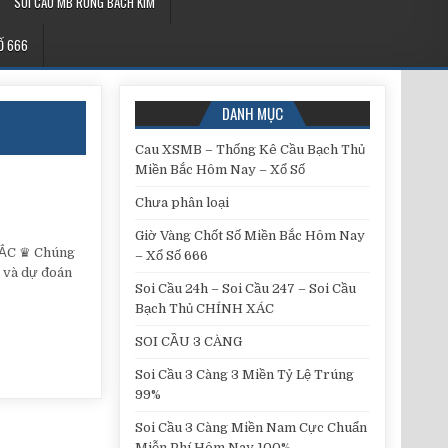
SOI CAU MB RONG BACH KIM
Ố 666
DANH MỤC
Cau XSMB – Thống Kê Cầu Bạch Thủ
Miền Bắc Hôm Nay – Xổ Số
Chưa phân loại
Giờ Vàng Chốt Số Miền Bắc Hôm Nay
BẮC ♛ Chúng
– Xổ Số 666
u và dự đoán
Soi Cầu 24h – Soi Cầu 247 – Soi Cầu
Bạch Thủ CHÍNH XÁC
SOI CẦU 3 CÀNG
Soi Cầu 3 Càng 3 Miền Tỷ Lệ Trúng
99%
Soi Cầu 3 Càng Miền Nam Cực Chuẩn
Miễn Phí Hôm Nay 100%