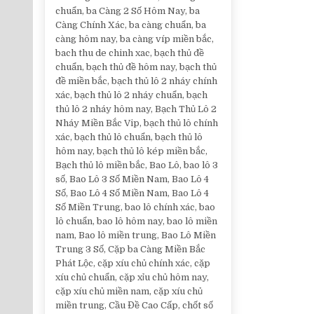
chuẩn, ba Càng 2 Số Hôm Nay, ba
Càng Chính Xác, ba càng chuẩn, ba
càng hôm nay, ba càng víp miền bắc,
bach thu de chinh xac, bạch thủ đề
chuẩn, bạch thủ đề hôm nay, bạch thủ
đề miền bắc, bạch thủ lô 2 nháy chính
xác, bạch thủ lô 2 nháy chuẩn, bạch
thủ lô 2 nháy hôm nay, Bạch Thủ Lô 2
Nháy Miền Bắc Vip, bạch thủ lô chính
xác, bạch thủ lô chuẩn, bạch thủ lô
hôm nay, bạch thủ lô kép miền bắc,
Bạch thủ lô miền bắc, Bao Lô, bao lô 3
số, Bao Lô 3 Số Miền Nam, Bao Lô 4
Số, Bao Lô 4 Số Miền Nam, Bao Lô 4
Số Miền Trung, bao lô chính xác, bao
lô chuẩn, bao lô hôm nay, bao lô miền
nam, Bao lô miền trung, Bao Lô Miền
Trung 3 Số, Cặp ba Càng Miền Bắc
Phát Lộc, cặp xíu chủ chính xác, cặp
xíu chủ chuẩn, cặp xỉu chủ hôm nay,
cặp xíu chủ miền nam, cặp xíu chủ
miền trung, Cầu Đề Cao Cấp, chốt số