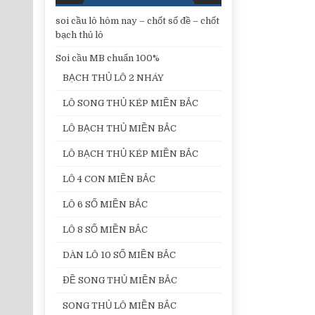
soi cầu lô hôm nay – chốt số đề – chốt
bạch thủ lô
Soi cầu MB chuẩn 100%
BẠCH THỦ LÔ 2 NHÁY
LÔ SONG THỦ KÉP MIỀN BẮC
LÔ BẠCH THỦ MIỀN BẮC
LÔ BẠCH THỦ KÉP MIỀN BẮC
LÔ 4 CON MIỀN BẮC
LÔ 6 SỐ MIỀN BẮC
LÔ 8 SỐ MIỀN BẮC
DÀN LÔ 10 SỐ MIỀN BẮC
ĐỀ SONG THỦ MIỀN BẮC
SONG THỦ LÔ MIỀN BẮC