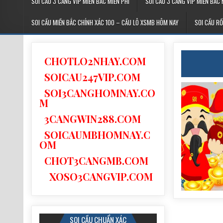
SOI CẦU 3 CÀNG VIP MIỀN BẮC MIỄN PHÍ
SOI CẦU 3 CÀNG VIP MIỀN BẮC 
SOI CẦU MIỀN BẮC CHÍNH XÁC 100 – CẦU LÔ XSMB HÔM NAY
SOI CẦU R
CHOTLO2NHAY.COM
SOICAU247VIP.COM
SOI3CANGHOMNAY.CO
M
3CANGWIN288.COM
SOICAUMBHOMNAY.C
OM
CHOT3CANGMB.COM
XOSO3CANGVIP.COM
SOI CẦU CHUẨN XÁC