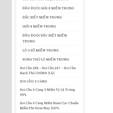
ĐẦU ĐUÔI GIẢI 8 MIỀN TRUNG
ĐẶC BIỆT MIỀN TRUNG
GIẢI 8 MIỀN TRUNG
ĐẦU ĐUÔI ĐẶC BIỆT MIỀN
TRUNG
LÔ 3 SỐ MIỀN TRUNG
SONG THỦ LÔ MIỀN TRUNG
Soi Cầu 24h – Soi Cầu 247 – Soi Cầu
Bạch Thủ CHÍNH XÁC
SOI CẦU 3 CÀNG
Soi Cầu 3 Càng 3 Miền Tỷ Lệ Trúng
99%
Soi Cầu 3 Càng Miền Nam Cực Chuẩn
Miễn Phí Hôm Nay 100%