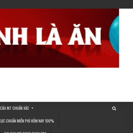
 CẦU MT CHUẨN XÁC
 CỰC CHUẨN MIỄN PHÍ HÔM NAY 100%