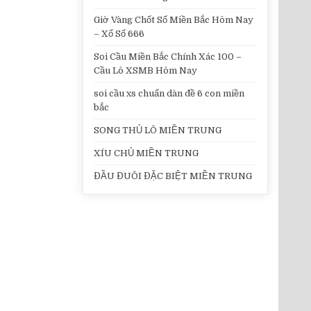
Giờ Vàng Chốt Số Miền Bắc Hôm Nay
– Xổ Số 666
Soi Cầu Miền Bắc Chính Xác 100 –
Cầu Lô XSMB Hôm Nay
soi cầu xs chuẩn dàn đề 6 con miền
bắc
SONG THỦ LÔ MIỀN TRUNG
XÍU CHỦ MIỀN TRUNG
ĐẦU ĐUÔI ĐẶC BIỆT MIỀN TRUNG