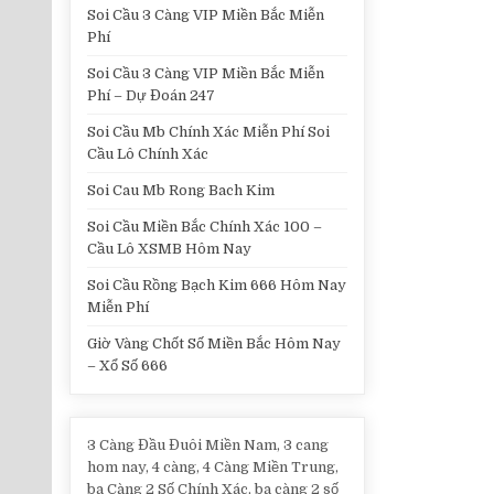
Soi Cầu 3 Càng VIP Miền Bắc Miễn
Phí
Soi Cầu 3 Càng VIP Miền Bắc Miễn
Phí – Dự Đoán 247
Soi Cầu Mb Chính Xác Miễn Phí Soi
Cầu Lô Chính Xác
Soi Cau Mb Rong Bach Kim
Soi Cầu Miền Bắc Chính Xác 100 –
Cầu Lô XSMB Hôm Nay
Soi Cầu Rồng Bạch Kim 666 Hôm Nay
Miễn Phí
Giờ Vàng Chốt Số Miền Bắc Hôm Nay
– Xổ Số 666
3 Càng Đầu Đuôi Miền Nam, 3 cang
hom nay, 4 càng, 4 Càng Miền Trung,
ba Càng 2 Số Chính Xác, ba càng 2 số