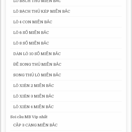
LÔ BẠCH THỦ MIỀN BẮC
LÔ BẠCH THỦ KÉP MIỀN BẮC
LÔ 4 CON MIỀN BẮC
LÔ 6 SỐ MIỀN BẮC
LÔ 8 SỐ MIỀN BẮC
DÀN LÔ 10 SỐ MIỀN BẮC
ĐỀ SONG THỦ MIỀN BẮC
SONG THỦ LÔ MIỀN BẮC
LÔ XIÊN 2 MIỀN BẮC
LÔ XIÊN 3 MIỀN BẮC
LÔ XIÊN 4 MIỀN BẮC
Soi cầu MB Víp nhất
CẶP 3 CÀNG MIỀN BẮC