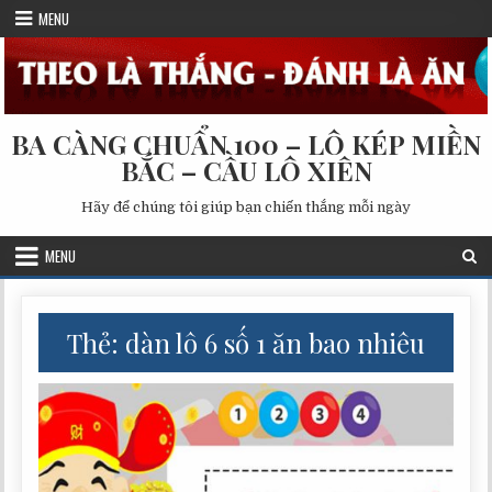
Skip
MENU
to
content
BA CÀNG CHUẨN 100 – LÔ KÉP MIỀN
BẮC – CẦU LÔ XIÊN
Hãy để chúng tôi giúp bạn chiến thắng mỗi ngày
MENU
Thẻ:
dàn lô 6 số 1 ăn bao nhiêu