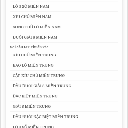
LÔ 3 SỐ MIỀN NAM
XÍU CHỦ MIỀN NAM
SONG THỦ LÔ MIỀN NAM
ĐUÔI GIẢI 8 MIỀN NAM
Soi cầu MT chuẩn xác
XÍU CHỦ MIỀN TRUNG
BAO LÔ MIỀN TRUNG
CẶP XÍU CHỦ MIỀN TRUNG
ĐẦU ĐUÔI GIẢI 8 MIỀN TRUNG
ĐẶC BIỆT MIỀN TRUNG
GIẢI 8 MIỀN TRUNG
ĐẦU ĐUÔI ĐẶC BIỆT MIỀN TRUNG
LÔ 3 SỐ MIỀN TRUNG