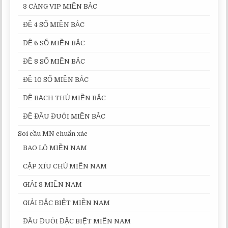
3 CÀNG VIP MIỀN BẮC
ĐỀ 4 SỐ MIỀN BẮC
ĐỀ 6 SỐ MIỀN BẮC
ĐỀ 8 SỐ MIỀN BẮC
ĐỀ 10 SỐ MIỀN BẮC
ĐỀ BẠCH THỦ MIỀN BẮC
ĐỀ ĐẦU ĐUÔI MIỀN BẮC
Soi cầu MN chuẩn xác
BAO LÔ MIỀN NAM
CẶP XÍU CHỦ MIỀN NAM
GIẢI 8 MIỀN NAM
GIẢI ĐẶC BIỆT MIỀN NAM
ĐẦU ĐUÔI ĐẶC BIỆT MIỀN NAM