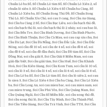
Chuẩn Lô ba Số, Số Chuẩn Lô tám Số, Số Chuẩn Lô Xiên 2, số
chuẩn lô xiên 3, Số Chuẩn Lô Xiên 4 Số Chuẩn ba Càng, Số
Chuẩn Lô Xiên ba, Số Chuẩn Song Thủ Đề, Số Chuẩn Song
Thủ Lô, Số Chuẩn Xỉu Chủ, soi cau 3 cang, Soi Cầu An Giang,
Soi Cầu ba Càng 2 Số, Soi Cầu Bạc Liêu, soi cầu bạch thủ đề,
soi cầu bạch thủ lô, soi cầu bạch thủ lô 2 nháy, soi cau bao lô,
Soi Cầu Bến Tre, Soi Cầu Bình Dương, Soi Cầu Bình Phước,
Soi Cầu Bình Thuận, Soi Cầu Cà Mau, soi cau cap xiu chu, Soi
Cầu Đà Lạt, Soi Cầu Đà Nẵng, Soi Cầu Đắc Lắc, Soi Cầu Đắc
Nông, soi cầu đề 10 số, soi cầu de 4 số, soi cầu đề 6 số, soi
cầu đề 8 số, soi cầu đề đầu đuôi, Soi Cầu Đề tám Số, Soi Cầu
Đồng Nai, soi cầu giải 8, Soi Cầu Giải 8 Miền Nam, soi cau
giải đặc biệt, Soi cầu giải tám, Soi Cầu Huế, Soi Cầu Khánh
Hoà, Soi Cầu Kiên Giang, Soi Cầu Kom Tum, soi cầu lô 10 số,
soi cầu lô 3 số, Soi cầu lô 4 số, soi cầu lô 6 số, soi cầu lô 8 số,
Soi Cầu Lô ba Số, Soi Cầu Lô tám Số, Soi cầu lô xiên 2, soi cau
lo xien 3, Soi Cầu Lô Xiên 4 Soi Cầu ba Càng, Soi Cầu Lô Xiên
ba, Soi Cầu Long An, soi cau mien bac, soi cau mien nam, soi
cau mien trung, Soi Cầu Phú Yên, Soi Cầu Quảng Nam, Soi
Cầu Quảng Ngãi, Soi Cầu Số Miền Bắc, soi cầu song thủ đề,
Soi cầu song thủ lô, Soi Cầu Tây Ninh, Soi Cầu Thành Phố,
Soi Cầu Tiền Giang, Soi Cầu Trà Vinh, Soi Cầu TTH, Soi Cầu