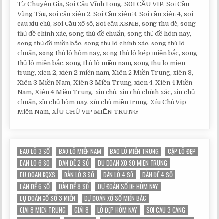
Từ Chuyên Gia, Soi Cầu Vĩnh Long, SOI CẦU VIP, Soi Cầu
Vũng Tàu, soi cầu xiên 2, Soi Cầu xiên 3, Soi cầu xiên 4, soi
cau xỉu chủ, Soi Cầu xổ số, Soi cầu XSMB, song thu đề, song
thủ đề chính xác, song thủ đề chuẩn, song thủ đề hôm nay,
song thủ đề miền bắc, song thủ lô chính xác, song thủ lô
chuẩn, song thủ lô hôm nay, song thủ lô kép miền bắc, song
thủ lô miền bắc, song thủ lô miền nam, song thu lo mien
trung, xien 2, xiên 2 miền nam, Xiên 2 Miền Trung, xiên 3,
Xiên 3 Miền Nam, Xiên 3 Miền Trung, xien 4, Xiên 4 Miền
Nam, Xiên 4 Miền Trung, xỉu chủ, xỉu chủ chính xác, xỉu chủ
chuẩn, xỉu chủ hôm nay, xíu chủ miền trung, Xíu Chủ Vip
Miền Nam, XỈU CHỦ VIP MIỀN TRUNG
BAO LÔ 3 SỐ
BAO LÔ MIỀN NAM
BAO LÔ MIỀN TRUNG
CẶP LÔ ĐẸP
DAN LO 6 SO
DAN ĐỀ 2 SỐ
DU DOAN XO SO MIEN TRUNG
DU ĐOAN KQXS
DÀN LÔ 3 SỐ
DÀN LÔ 4 SỐ
DÀN ĐỀ 4 SỐ
DÀN ĐỀ 6 SỐ
DÀN ĐỀ 8 SỐ
DỰ ĐOÁN SỐ DE HÔM NAY
DỰ ĐOÁN XỔ SỐ 3 MIỀN
DỰ ĐOÁN XỔ SỐ MIỀN BẮC
GIAI 8 MIEN TRUNG
GIẢI 8
LÔ ĐẸP HÔM NAY
SOI CAU 3 CANG