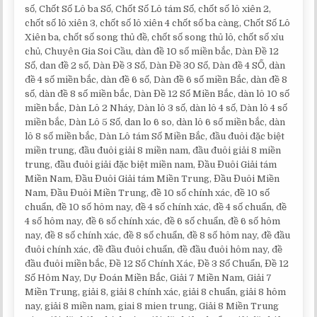
số, Chốt Số Lô ba Số, Chốt Số Lô tám Số, chốt số lô xiên 2,
chốt số lô xiên 3, chốt số lô xiên 4 chốt số ba càng, Chốt Số Lô
Xiên ba, chốt số song thủ đề, chốt số song thủ lô, chốt số xỉu
chủ, Chuyên Gia Soi Cầu, dàn đề 10 số miền bắc, Dàn Đề 12
Số, dan đề 2 số, Dàn Đề 3 Số, Dàn Đề 30 Số, Dàn đề 4 SỐ, dàn
đề 4 số miền bắc, dàn đề 6 số, Dàn đề 6 số miền Bắc, dàn đề 8
số, dàn đề 8 số miền bắc, Dàn Đề 12 Số Miền Bắc, dàn lô 10 số
miền bắc, Dàn Lô 2 Nháy, Dàn lô 3 số, dàn lô 4 số, Dàn lô 4 số
miền bắc, Dàn Lô 5 Số, dan lo 6 so, dàn lô 6 số miền bắc, dàn
lô 8 số miền bắc, Dàn Lô tám Số Miền Bắc, đầu đuôi đặc biệt
miền trung, đầu đuôi giải 8 miền nam, đầu đuôi giải 8 miền
trung, đầu đuôi giải đặc biệt miền nam, Đầu Đuôi Giải tám
Miền Nam, Đầu Đuôi Giải tám Miền Trung, Đầu Đuôi Miền
Nam, Đầu Đuôi Miền Trung, đề 10 số chính xác, đề 10 số
chuẩn, đề 10 số hôm nay, đề 4 số chính xác, đề 4 số chuẩn, đề
4 số hôm nay, đề 6 số chính xác, đề 6 số chuẩn, đề 6 số hôm
nay, đề 8 số chính xác, đề 8 số chuẩn, đề 8 số hôm nay, đề đầu
đuôi chính xác, đề đầu đuôi chuẩn, đề đầu đuôi hôm nay, đề
đầu đuôi miền bắc, Đề 12 Số Chính Xác, Đề 3 Số Chuẩn, Đề 12
Số Hôm Nay, Dự Đoán Miền Bắc, Giải 7 Miền Nam, Giải 7
Miền Trung, giải 8, giải 8 chính xác, giải 8 chuẩn, giải 8 hôm
nay, giải 8 miền nam, giai 8 mien trung, Giải 8 Miền Trung