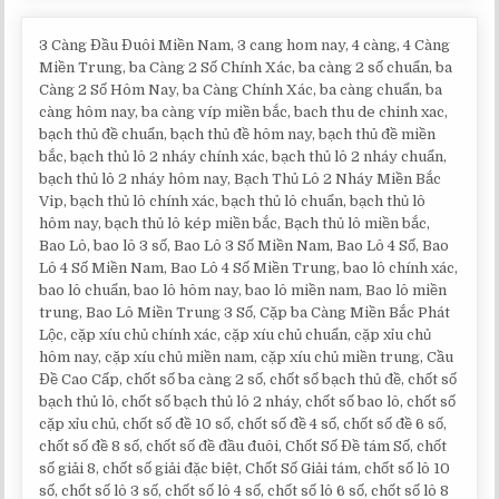
3 Càng Đầu Đuôi Miền Nam, 3 cang hom nay, 4 càng, 4 Càng
Miền Trung, ba Càng 2 Số Chính Xác, ba càng 2 số chuẩn, ba
Càng 2 Số Hôm Nay, ba Càng Chính Xác, ba càng chuẩn, ba
càng hôm nay, ba càng víp miền bắc, bach thu de chinh xac,
bạch thủ đề chuẩn, bạch thủ đề hôm nay, bạch thủ đề miền
bắc, bạch thủ lô 2 nháy chính xác, bạch thủ lô 2 nháy chuẩn,
bạch thủ lô 2 nháy hôm nay, Bạch Thủ Lô 2 Nháy Miền Bắc
Vip, bạch thủ lô chính xác, bạch thủ lô chuẩn, bạch thủ lô
hôm nay, bạch thủ lô kép miền bắc, Bạch thủ lô miền bắc,
Bao Lô, bao lô 3 số, Bao Lô 3 Số Miền Nam, Bao Lô 4 Số, Bao
Lô 4 Số Miền Nam, Bao Lô 4 Số Miền Trung, bao lô chính xác,
bao lô chuẩn, bao lô hôm nay, bao lô miền nam, Bao lô miền
trung, Bao Lô Miền Trung 3 Số, Cặp ba Càng Miền Bắc Phát
Lộc, cặp xíu chủ chính xác, cặp xíu chủ chuẩn, cặp xỉu chủ
hôm nay, cặp xíu chủ miền nam, cặp xíu chủ miền trung, Cầu
Đề Cao Cấp, chốt số ba càng 2 số, chốt số bạch thủ đề, chốt số
bạch thủ lô, chốt số bạch thủ lô 2 nháy, chốt số bao lô, chốt số
cặp xỉu chủ, chốt số đề 10 số, chốt số đề 4 số, chốt số đề 6 số,
chốt số đề 8 số, chốt số đề đầu đuôi, Chốt Số Đề tám Số, chốt
số giải 8, chốt số giải đặc biệt, Chốt Số Giải tám, chốt số lô 10
số, chốt số lô 3 số, chốt số lô 4 số, chốt số lô 6 số, chốt số lô 8