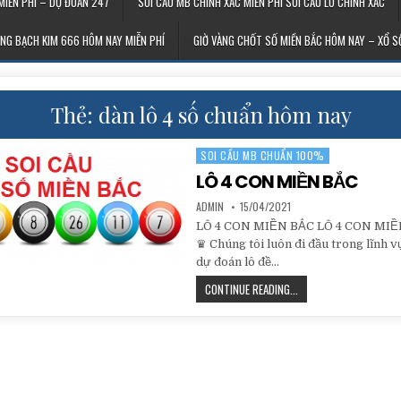
MIỄN PHÍ – DỰ ĐOÁN 247
SOI CẦU MB CHÍNH XÁC MIỄN PHÍ SOI CẦU LÔ CHÍNH XÁC
ỒNG BẠCH KIM 666 HÔM NAY MIỄN PHÍ
GIỜ VÀNG CHỐT SỐ MIỀN BẮC HÔM NAY – XỔ S
Thẻ:
dàn lô 4 số chuẩn hôm nay
SOI CẦU MB CHUẨN 100%
Posted
in
LÔ 4 CON MIỀN BẮC
AUTHOR:
PUBLISHED
ADMIN
15/04/2021
DATE:
LÔ 4 CON MIỀN BẮC LÔ 4 CON MIỀ
♛ Chúng tôi luôn đi đầu trong lĩnh v
dự đoán lô đề…
LÔ
CONTINUE READING...
4
CON
MIỀN
BẮC