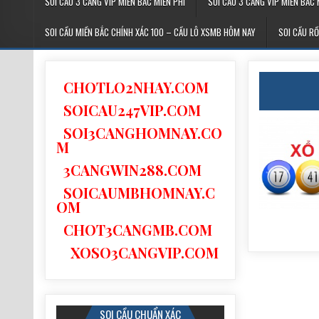
SOI CẦU 3 CÀNG VIP MIỀN BẮC MIỄN PHÍ
SOI CẦU 3 CÀNG VIP MIỀN BẮC 
SOI CẦU MIỀN BẮC CHÍNH XÁC 100 – CẦU LÔ XSMB HÔM NAY
SOI CẦU R
CHOTLO2NHAY.COM
SOICAU247VIP.COM
SOI3CANGHOMNAY.CO
M
3CANGWIN288.COM
SOICAUMBHOMNAY.C
OM
CHOT3CANGMB.COM
XOSO3CANGVIP.COM
SOI CẦU CHUẨN XÁC