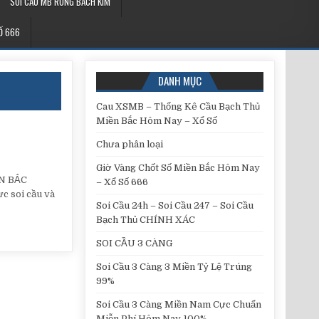
SOI CAU MB RONG BACH KIM
Ố 666
DANH MỤC
Cau XSMB – Thống Kê Cầu Bạch Thủ
Miền Bắc Hôm Nay – Xổ Số
Chưa phân loại
Giờ Vàng Chốt Số Miền Bắc Hôm Nay
N BẮC
– Xổ Số 666
ực soi cầu và
Soi Cầu 24h – Soi Cầu 247 – Soi Cầu
Bạch Thủ CHÍNH XÁC
SOI CẦU 3 CÀNG
Soi Cầu 3 Càng 3 Miền Tỷ Lệ Trúng
99%
Soi Cầu 3 Càng Miền Nam Cực Chuẩn
Miễn Phí Hôm Nay 100%