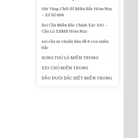
Giờ Vàng Chốt Số Miền Bắc Hôm Nay
– Xổ Số 666
Soi Cầu Miền Bắc Chính Xác 100 –
Cầu Lô XSMB Hôm Nay
soi cầu xs chuẩn dàn đề 6 con miền
bắc
SONG THỦ LÔ MIỀN TRUNG
XÍU CHỦ MIỀN TRUNG
ĐẦU ĐUÔI ĐẶC BIỆT MIỀN TRUNG