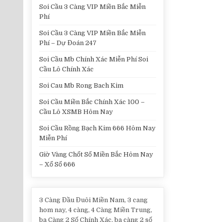
Soi Cầu 3 Càng VIP Miền Bắc Miễn
Phí
Soi Cầu 3 Càng VIP Miền Bắc Miễn
Phí – Dự Đoán 247
Soi Cầu Mb Chính Xác Miễn Phí Soi
Cầu Lô Chính Xác
Soi Cau Mb Rong Bach Kim
Soi Cầu Miền Bắc Chính Xác 100 –
Cầu Lô XSMB Hôm Nay
Soi Cầu Rồng Bạch Kim 666 Hôm Nay
Miễn Phí
Giờ Vàng Chốt Số Miền Bắc Hôm Nay
– Xổ Số 666
3 Càng Đầu Đuôi Miền Nam, 3 cang
hom nay, 4 càng, 4 Càng Miền Trung,
ba Càng 2 Số Chính Xác, ba càng 2 số