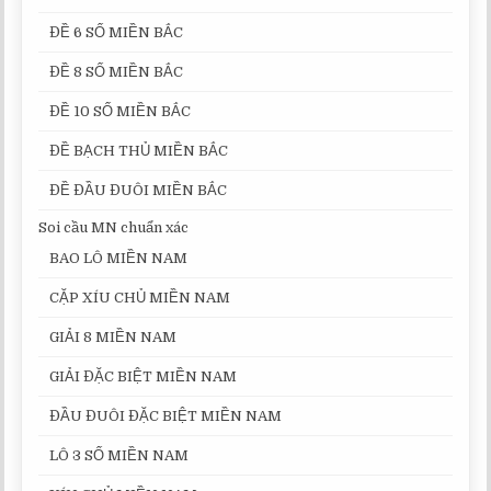
ĐỀ 6 SỐ MIỀN BẮC
ĐỀ 8 SỐ MIỀN BẮC
ĐỀ 10 SỐ MIỀN BẮC
ĐỀ BẠCH THỦ MIỀN BẮC
ĐỀ ĐẦU ĐUÔI MIỀN BẮC
Soi cầu MN chuẩn xác
BAO LÔ MIỀN NAM
CẶP XÍU CHỦ MIỀN NAM
GIẢI 8 MIỀN NAM
GIẢI ĐẶC BIỆT MIỀN NAM
ĐẦU ĐUÔI ĐẶC BIỆT MIỀN NAM
LÔ 3 SỐ MIỀN NAM