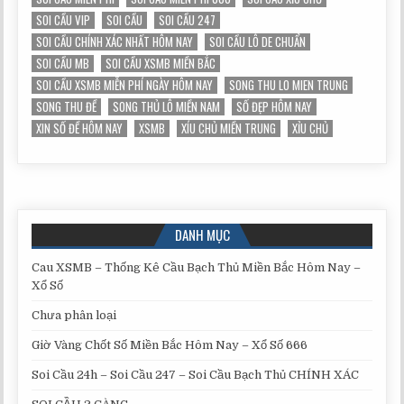
SOI CẦU VIP
SOI CẦU
SOI CẦU 247
SOI CẦU CHÍNH XÁC NHẤT HÔM NAY
SOI CẦU LÔ DE CHUẨN
SOI CẦU MB
SOI CẦU XSMB MIỀN BẮC
SOI CẦU XSMB MIỄN PHÍ NGÀY HÔM NAY
SONG THU LO MIEN TRUNG
SONG THU ĐỀ
SONG THỦ LÔ MIỀN NAM
SỐ ĐẸP HÔM NAY
XIN SỐ ĐỀ HÔM NAY
XSMB
XÍU CHỦ MIỀN TRUNG
XỈU CHỦ
DANH MỤC
Cau XSMB – Thống Kê Cầu Bạch Thủ Miền Bắc Hôm Nay –
Xổ Số
Chưa phân loại
Giờ Vàng Chốt Số Miền Bắc Hôm Nay – Xổ Số 666
Soi Cầu 24h – Soi Cầu 247 – Soi Cầu Bạch Thủ CHÍNH XÁC