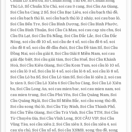
Chuẩn Lô Xiên ba, Số Chuẩn Song Thủ Đề, Số Chuẩn Song
Thủ Lô, Số Chuẩn Xỉu Chủ, soi cau 3 cang, Soi Cầu An Giang,
Soi Cầu ba Càng 2 Số, Soi Cầu Bạc Liêu, soi cầu bạch thủ đề,
soi cầu bạch thủ lô, soi cầu bạch thủ lô 2 nháy, soi cau bao lô,
Soi Cầu Bến Tre, Soi Cầu Bình Dương, Soi Cầu Bình Phước,
Soi Cầu Bình Thuận, Soi Cầu Cà Mau, soi cau cap xiu chu, Soi
Cầu Đà Lạt, Soi Cầu Đà Nẵng, Soi Cầu Đắc Lắc, Soi Cầu Đắc
Nông, soi cầu đề 10 số, soi cầu de 4 số, soi cầu đề 6 số, soi
cầu đề 8 số, soi cầu đề đầu đuôi, Soi Cầu Đề tám Số, Soi Cầu
Đồng Nai, soi cầu giải 8, Soi Cầu Giải 8 Miền Nam, soi cau
giải đặc biệt, Soi cầu giải tám, Soi Cầu Huế, Soi Cầu Khánh
Hoà, Soi Cầu Kiên Giang, Soi Cầu Kom Tum, soi cầu lô 10 số,
soi cầu lô 3 số, Soi cầu lô 4 số, soi cầu lô 6 số, soi cầu lô 8 số,
Soi Cầu Lô ba Số, Soi Cầu Lô tám Số, Soi cầu lô xiên 2, soi cau
lo xien 3, Soi Cầu Lô Xiên 4 Soi Cầu ba Càng, Soi Cầu Lô Xiên
ba, Soi Cầu Long An, soi cau mien bac, soi cau mien nam, soi
cau mien trung, Soi Cầu Phú Yên, Soi Cầu Quảng Nam, Soi
Cầu Quảng Ngãi, Soi Cầu Số Miền Bắc, soi cầu song thủ đề,
Soi cầu song thủ lô, Soi Cầu Tây Ninh, Soi Cầu Thành Phố,
Soi Cầu Tiền Giang, Soi Cầu Trà Vinh, Soi Cầu TTH, Soi Cầu
Từ Chuyên Gia, Soi Cầu Vĩnh Long, SOI CẦU VIP, Soi Cầu
Vũng Tàu, soi cầu xiên 2, Soi Cầu xiên 3, Soi cầu xiên 4, soi
cau xỉu chủ, Soi Cầu xổ số, Soi cầu XSMB, song thu đề, song