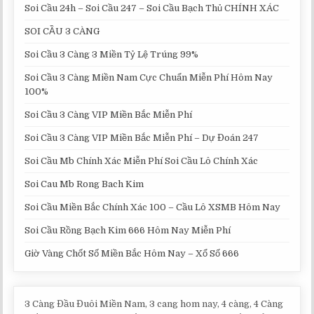
Soi Cầu 24h – Soi Cầu 247 – Soi Cầu Bạch Thủ CHÍNH XÁC
SOI CẦU 3 CÀNG
Soi Cầu 3 Càng 3 Miền Tỷ Lệ Trúng 99%
Soi Cầu 3 Càng Miền Nam Cực Chuẩn Miễn Phí Hôm Nay
100%
Soi Cầu 3 Càng VIP Miền Bắc Miễn Phí
Soi Cầu 3 Càng VIP Miền Bắc Miễn Phí – Dự Đoán 247
Soi Cầu Mb Chính Xác Miễn Phí Soi Cầu Lô Chính Xác
Soi Cau Mb Rong Bach Kim
Soi Cầu Miền Bắc Chính Xác 100 – Cầu Lô XSMB Hôm Nay
Soi Cầu Rồng Bạch Kim 666 Hôm Nay Miễn Phí
Giờ Vàng Chốt Số Miền Bắc Hôm Nay – Xổ Số 666
3 Càng Đầu Đuôi Miền Nam, 3 cang hom nay, 4 càng, 4 Càng