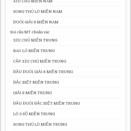
XÍU CHỦ MIỀN NAM
SONG THỦ LÔ MIỀN NAM
ĐUÔI GIẢI 8 MIỀN NAM
Soi cầu MT chuẩn xác
XÍU CHỦ MIỀN TRUNG
BAO LÔ MIỀN TRUNG
CẶP XÍU CHỦ MIỀN TRUNG
ĐẦU ĐUÔI GIẢI 8 MIỀN TRUNG
ĐẶC BIỆT MIỀN TRUNG
GIẢI 8 MIỀN TRUNG
ĐẦU ĐUÔI ĐẶC BIỆT MIỀN TRUNG
LÔ 3 SỐ MIỀN TRUNG
SONG THỦ LÔ MIỀN TRUNG