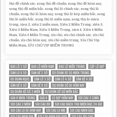
thủ đề chính xác, song thủ đề chuẩn, song thủ đề hôm nay,
song thủ đề miền bắc, song thủ lô chính xác, song thủ lô
chuẩn, song thủ lô hôm nay, song thủ lô kép miền bắc, song
thủ lô miền bắc, song thủ lô miền nam, song thu lo mien
trung, xien 2, xiên 2 miền nam, Xiên 2 Miền Trung, xiên 3,
Xiên 3 Miền Nam, Xiên 3 Miền Trung, xien 4, Xiên 4 Miền
Nam, Xiên 4 Miền Trung, xỉu chủ, xỉu chủ chính xác, xỉu chủ
chuẩn, xỉu chủ hôm nay, xíu chủ miền trung, Xíu Chủ Vip
Miền Nam, XỈU CHỦ VIP MIỀN TRUNG
BAO LÔ 3 SỐ
BAO LÔ MIỀN NAM
BAO LÔ MIỀN TRUNG
CẶP LÔ ĐẸP
DAN LO 6 SO
DAN ĐỀ 2 SỐ
DU DOAN XO SO MIEN TRUNG
DU ĐOAN KQXS
DÀN LÔ 3 SỐ
DÀN LÔ 4 SỐ
DÀN ĐỀ 4 SỐ
DÀN ĐỀ 6 SỐ
DÀN ĐỀ 8 SỐ
DỰ ĐOÁN SỐ DE HÔM NAY
DỰ ĐOÁN XỔ SỐ 3 MIỀN
DỰ ĐOÁN XỔ SỐ MIỀN BẮC
GIAI 8 MIEN TRUNG
GIẢI 8
LÔ ĐẸP HÔM NAY
SOI CAU 3 CANG
SOI CAU 3 MIEN
SOI CAU 88
SOI CAU BACH THU MIEN BAC 24 GIO
SOI CAU LO DE HOM NAY
SOI CAU LO MB
SOI CAU MIEN BAC
SOI CAU MIEN PHI
SOI CAU MIEN PHI 888
SOI CAU XỈU CHỦ