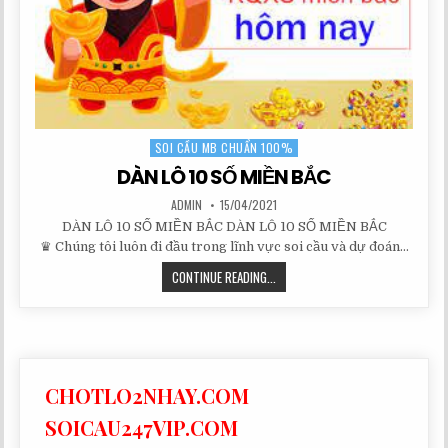
SOI CẦU MB CHUẨN 100%
Posted
in
DÀN LÔ 10 SỐ MIỀN BẮC
AUTHOR:
PUBLISHED
ADMIN
15/04/2021
DATE:
DÀN LÔ 10 SỐ MIỀN BẮC DÀN LÔ 10 SỐ MIỀN BẮC
♛ Chúng tôi luôn đi đầu trong lĩnh vực soi cầu và dự đoán…
DÀN
CONTINUE READING...
LÔ
10
SỐ
MIỀN
BẮC
CHOTLO2NHAY.COM
SOICAU247VIP.COM