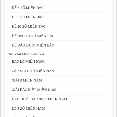
ĐỀ 6 SỐ MIỀN BẮC
ĐỀ 8 SỐ MIỀN BẮC
ĐỀ 10 SỐ MIỀN BẮC
ĐỀ BẠCH THỦ MIỀN BẮC
ĐỀ ĐẦU ĐUÔI MIỀN BẮC
Soi cầu MN chuẩn xác
BAO LÔ MIỀN NAM
CẶP XÍU CHỦ MIỀN NAM
GIẢI 8 MIỀN NAM
GIẢI ĐẶC BIỆT MIỀN NAM
ĐẦU ĐUÔI ĐẶC BIỆT MIỀN NAM
LÔ 3 SỐ MIỀN NAM