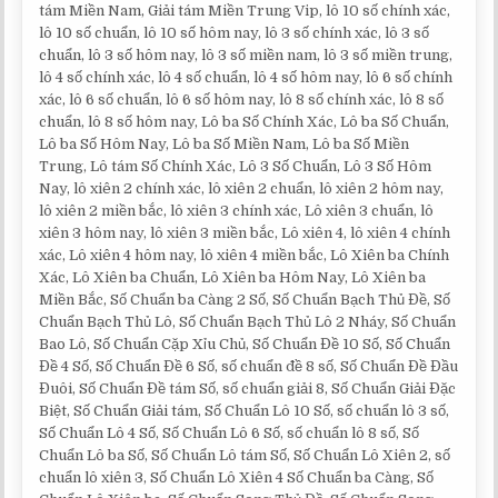
tám Miền Nam, Giải tám Miền Trung Vip, lô 10 số chính xác,
lô 10 số chuẩn, lô 10 số hôm nay, lô 3 số chính xác, lô 3 số
chuẩn, lô 3 số hôm nay, lô 3 số miền nam, lô 3 số miền trung,
lô 4 số chính xác, lô 4 số chuẩn, lô 4 số hôm nay, lô 6 số chính
xác, lô 6 số chuẩn, lô 6 số hôm nay, lô 8 số chính xác, lô 8 số
chuẩn, lô 8 số hôm nay, Lô ba Số Chính Xác, Lô ba Số Chuẩn,
Lô ba Số Hôm Nay, Lô ba Số Miền Nam, Lô ba Số Miền
Trung, Lô tám Số Chính Xác, Lô 3 Số Chuẩn, Lô 3 Số Hôm
Nay, lô xiên 2 chính xác, lô xiên 2 chuẩn, lô xiên 2 hôm nay,
lô xiên 2 miền bắc, lô xiên 3 chính xác, Lô xiên 3 chuẩn, lô
xiên 3 hôm nay, lô xiên 3 miền bắc, Lô xiên 4, lô xiên 4 chính
xác, Lô xiên 4 hôm nay, lô xiên 4 miền bắc, Lô Xiên ba Chính
Xác, Lô Xiên ba Chuẩn, Lô Xiên ba Hôm Nay, Lô Xiên ba
Miền Bắc, Số Chuẩn ba Càng 2 Số, Số Chuẩn Bạch Thủ Đề, Số
Chuẩn Bạch Thủ Lô, Số Chuẩn Bạch Thủ Lô 2 Nháy, Số Chuẩn
Bao Lô, Số Chuẩn Cặp Xỉu Chủ, Số Chuẩn Đề 10 Số, Số Chuẩn
Đề 4 Số, Số Chuẩn Đề 6 Số, số chuẩn đề 8 số, Số Chuẩn Đề Đầu
Đuôi, Số Chuẩn Đề tám Số, số chuẩn giải 8, Số Chuẩn Giải Đặc
Biệt, Số Chuẩn Giải tám, Số Chuẩn Lô 10 Số, số chuẩn lô 3 số,
Số Chuẩn Lô 4 Số, Số Chuẩn Lô 6 Số, số chuẩn lô 8 số, Số
Chuẩn Lô ba Số, Số Chuẩn Lô tám Số, Số Chuẩn Lô Xiên 2, số
chuẩn lô xiên 3, Số Chuẩn Lô Xiên 4 Số Chuẩn ba Càng, Số