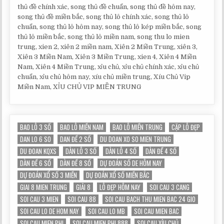
thủ đề chính xác, song thủ đề chuẩn, song thủ đề hôm nay,
song thủ đề miền bắc, song thủ lô chính xác, song thủ lô
chuẩn, song thủ lô hôm nay, song thủ lô kép miền bắc, song
thủ lô miền bắc, song thủ lô miền nam, song thu lo mien
trung, xien 2, xiên 2 miền nam, Xiên 2 Miền Trung, xiên 3,
Xiên 3 Miền Nam, Xiên 3 Miền Trung, xien 4, Xiên 4 Miền
Nam, Xiên 4 Miền Trung, xỉu chủ, xỉu chủ chính xác, xỉu chủ
chuẩn, xỉu chủ hôm nay, xíu chủ miền trung, Xíu Chủ Vip
Miền Nam, XỈU CHỦ VIP MIỀN TRUNG
BAO LÔ 3 SỐ
BAO LÔ MIỀN NAM
BAO LÔ MIỀN TRUNG
CẶP LÔ ĐẸP
DAN LO 6 SO
DAN ĐỀ 2 SỐ
DU DOAN XO SO MIEN TRUNG
DU ĐOAN KQXS
DÀN LÔ 3 SỐ
DÀN LÔ 4 SỐ
DÀN ĐỀ 4 SỐ
DÀN ĐỀ 6 SỐ
DÀN ĐỀ 8 SỐ
DỰ ĐOÁN SỐ DE HÔM NAY
DỰ ĐOÁN XỔ SỐ 3 MIỀN
DỰ ĐOÁN XỔ SỐ MIỀN BẮC
GIAI 8 MIEN TRUNG
GIẢI 8
LÔ ĐẸP HÔM NAY
SOI CAU 3 CANG
SOI CAU 3 MIEN
SOI CAU 88
SOI CAU BACH THU MIEN BAC 24 GIO
SOI CAU LO DE HOM NAY
SOI CAU LO MB
SOI CAU MIEN BAC
SOI CAU MIEN PHI
SOI CAU MIEN PHI 888
SOI CAU XỈU CHỦ