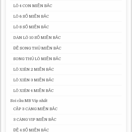
LÔ 4 CON MIỀN BẮC
LÔ 6 SỐ MIỀN BẮC
LÔ 8 SỐ MIỀN BẮC
DÀN LÔ 10 SỐ MIỀN BẮC
ĐỀ SONG THỦ MIỀN BẮC
SONG THỦ LÔ MIỀN BẮC
LÔ XIÊN 2 MIỀN BẮC
LÔ XIÊN 3 MIỀN BẮC
LÔ XIÊN 4 MIỀN BẮC
Soi cầu MB Víp nhất
CẶP 3 CÀNG MIỀN BẮC
3 CÀNG VIP MIỀN BẮC
ĐỀ 4 SỐ MIỀN BẮC