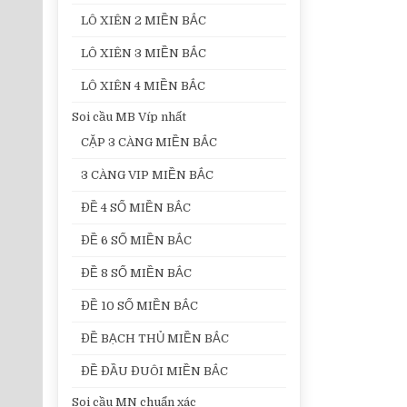
LÔ XIÊN 2 MIỀN BẮC
LÔ XIÊN 3 MIỀN BẮC
LÔ XIÊN 4 MIỀN BẮC
Soi cầu MB Víp nhất
CẶP 3 CÀNG MIỀN BẮC
3 CÀNG VIP MIỀN BẮC
ĐỀ 4 SỐ MIỀN BẮC
ĐỀ 6 SỐ MIỀN BẮC
ĐỀ 8 SỐ MIỀN BẮC
ĐỀ 10 SỐ MIỀN BẮC
ĐỀ BẠCH THỦ MIỀN BẮC
ĐỀ ĐẦU ĐUÔI MIỀN BẮC
Soi cầu MN chuẩn xác