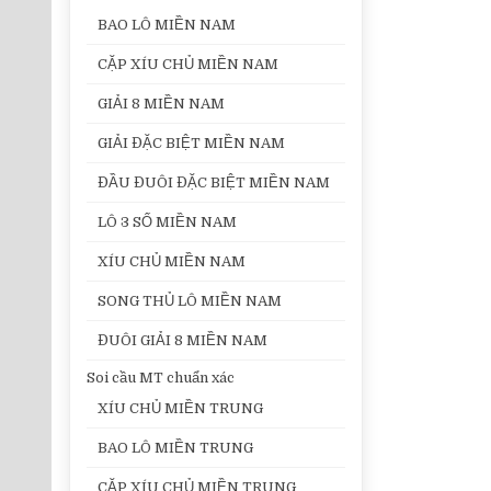
BAO LÔ MIỀN NAM
CẶP XÍU CHỦ MIỀN NAM
GIẢI 8 MIỀN NAM
GIẢI ĐẶC BIỆT MIỀN NAM
ĐẦU ĐUÔI ĐẶC BIỆT MIỀN NAM
LÔ 3 SỐ MIỀN NAM
XÍU CHỦ MIỀN NAM
SONG THỦ LÔ MIỀN NAM
ĐUÔI GIẢI 8 MIỀN NAM
Soi cầu MT chuẩn xác
XÍU CHỦ MIỀN TRUNG
BAO LÔ MIỀN TRUNG
CẶP XÍU CHỦ MIỀN TRUNG