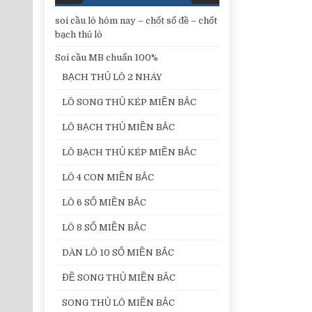
soi cầu lô hôm nay – chốt số đề – chốt
bạch thủ lô
Soi cầu MB chuẩn 100%
BẠCH THỦ LÔ 2 NHÁY
LÔ SONG THỦ KÉP MIỀN BẮC
LÔ BẠCH THỦ MIỀN BẮC
LÔ BẠCH THỦ KÉP MIỀN BẮC
LÔ 4 CON MIỀN BẮC
LÔ 6 SỐ MIỀN BẮC
LÔ 8 SỐ MIỀN BẮC
DÀN LÔ 10 SỐ MIỀN BẮC
ĐỀ SONG THỦ MIỀN BẮC
SONG THỦ LÔ MIỀN BẮC