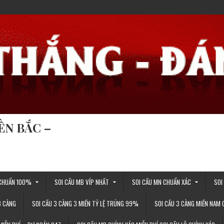
ỀN BẮC –
 CHUẨN 100%
SOI CẦU MB VÍP NHẤT
SOI CẦU MN CHUẨN XÁC
SOI
3 CÀNG
SOI CẦU 3 CÀNG 3 MIỀN TỶ LỆ TRÚNG 99%
SOI CẦU 3 CÀNG MIỀN NAM