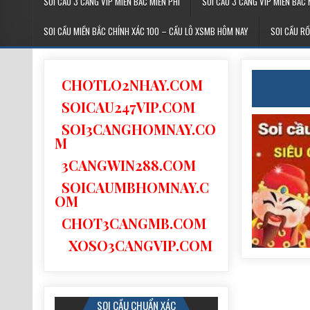
SOI CẦU 3 CÀNG VIP MIỀN BẮC MIỄN PHÍ
SOI CẦU 3 CÀNG VIP MIỀN BẮC 
SOI CẦU MIỀN BẮC CHÍNH XÁC 100 – CẦU LÔ XSMB HÔM NAY
SOI CẦU R
CHOTLO2NHAY.COM
SOICAU247VIP.COM
SOI3CANGHOMNAY.CO
M
3CANGWIN288.COM
SOICAUMBHOMNAY.C
OM
CHOT3CANGMB.COM
XOSO3CANGVIP.COM
SOI CẦU CHUẨN XÁC