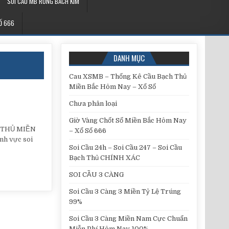
SOI CAU MB RONG BACH KIM
Ố 666
DANH MỤC
Cau XSMB – Thống Kê Cầu Bạch Thủ
Miền Bắc Hôm Nay – Xổ Số
Chưa phân loại
Giờ Vàng Chốt Số Miền Bắc Hôm Nay
 THỦ MIỀN
– Xổ Số 666
ĩnh vực soi
Soi Cầu 24h – Soi Cầu 247 – Soi Cầu
Bạch Thủ CHÍNH XÁC
SOI CẦU 3 CÀNG
Soi Cầu 3 Càng 3 Miền Tỷ Lệ Trúng
99%
Soi Cầu 3 Càng Miền Nam Cực Chuẩn
Miễn Phí Hôm Nay 100%