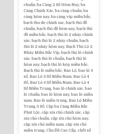
chuẩn, ba Càng 2 Số Hôm Nay, ba
Càng Chính Xác, ba càng chuẩn, ba
càng hôm nay, ba càng víp miền bắc,
bach thu de chinh xac, bạch thủ đề
chuẩn, bạch thủ đề hôm nay, bạch thủ
đề miền bắc, bạch thủ lô 2 nháy chính
xác, bạch thủ lô 2 nháy chuẩn, bạch
thủ lô 2 nháy hôm nay, Bạch Thủ Lô 2
Nháy Miền Bắc Vip, bạch thủ lô chính
xác, bạch thủ lô chuẩn, bạch thủ lô
hôm nay, bạch thủ lô kép miền bắc,
Bạch thủ lô miền bắc, Bao Lô, bao lô 3
số, Bao Lô 3 Số Miền Nam, Bao Lô 4
Số, Bao Lô 4 Số Miền Nam, Bao Lô 4
Số Miền Trung, bao lô chính xác, bao
lô chuẩn, bao lô hôm nay, bao lô miền
nam, Bao lô miền trung, Bao Lô Miền
Trung 3 Số, Cặp ba Càng Miền Bắc
Phát Lộc, cặp xíu chủ chính xác, cặp
xíu chủ chuẩn, cặp xỉu chủ hôm nay,
cặp xíu chủ miền nam, cặp xíu chủ
miền trung, Cầu Đề Cao Cấp, chốt số