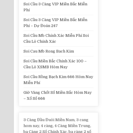
Soi Cầu 3 Càng VIP Miền Bắc Miễn
Phí
Soi Cầu 3 Càng VIP Miền Bắc Miễn
Phí – Dự Đoán 247
Soi Cầu Mb Chính Xác Miễn Phí Soi
Cầu Lô Chính Xác
Soi Cau Mb Rong Bach Kim
Soi Cầu Miền Bắc Chính Xác 100 –
Cầu Lô XSMB Hôm Nay
Soi Cầu Rồng Bạch Kim 666 Hôm Nay
Miễn Phí
Giờ Vàng Chốt Số Miền Bắc Hôm Nay
– Xổ Số 666
3 Càng Đầu Đuôi Miền Nam, 3 cang
hom nay, 4 càng, 4 Càng Miền Trung,
ba Càng 2 Số Chính Xác, ba càng 2 số