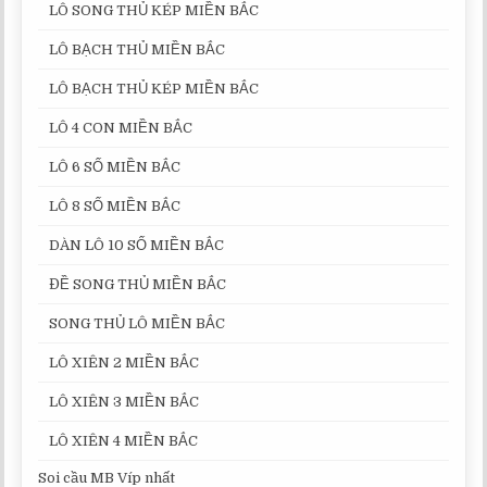
LÔ SONG THỦ KÉP MIỀN BẮC
LÔ BẠCH THỦ MIỀN BẮC
LÔ BẠCH THỦ KÉP MIỀN BẮC
LÔ 4 CON MIỀN BẮC
LÔ 6 SỐ MIỀN BẮC
LÔ 8 SỐ MIỀN BẮC
DÀN LÔ 10 SỐ MIỀN BẮC
ĐỀ SONG THỦ MIỀN BẮC
SONG THỦ LÔ MIỀN BẮC
LÔ XIÊN 2 MIỀN BẮC
LÔ XIÊN 3 MIỀN BẮC
LÔ XIÊN 4 MIỀN BẮC
Soi cầu MB Víp nhất