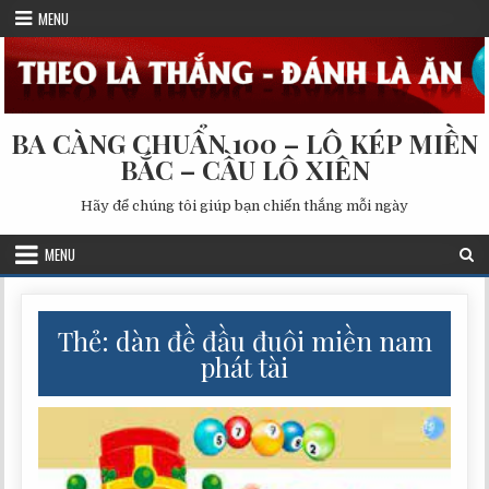
Skip
MENU
to
content
BA CÀNG CHUẨN 100 – LÔ KÉP MIỀN
BẮC – CẦU LÔ XIÊN
Hãy để chúng tôi giúp bạn chiến thắng mỗi ngày
MENU
Thẻ:
dàn đề đầu đuôi miền nam
phát tài