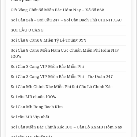
Giờ Vàng Chốt Số Miền Bắc Hôm Nay – Xổ Số 666
Soi Cầu 24h – Soi Cầu 247 – Soi Cầu Bạch Thủ CHÍNH XÁC
SOI CẦU 3 CÀNG
Soi Cầu 3 Càng 3 Miền Tỷ Lệ Trúng 99%
Soi Cầu 3 Càng Miền Nam Cực Chuẩn Miễn Phí Hôm Nay
100%
Soi Cầu 3 Càng VIP Miền Bắc Miễn Phí
Soi Cầu 3 Càng VIP Miền Bắc Miễn Phí – Dự Đoán 247
Soi Cầu Mb Chính Xác Miễn Phí Soi Cầu Lô Chính Xác
Soi cầu MB chuẩn 100%
Soi Cau Mb Rong Bach Kim
Soi cầu MB Víp nhất
Soi Cầu Miền Bắc Chính Xác 100 – Cầu Lô XSMB Hôm Nay