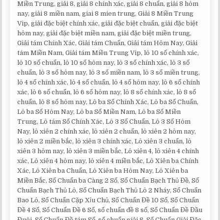
Miền Trung, giải 8, giải 8 chính xác, giải 8 chuẩn, giải 8 hôm
nay, giải 8 miền nam, giai 8 mien trung, Giải 8 Miền Trung
Vip, giải đặc biệt chính xác, giải đặc biệt chuẩn, giải đặc biệt
hôm nay, giải đặc biệt miền nam, giải đặc biệt miền trung,
Giải tám Chính Xác, Giải tám Chuẩn, Giải tám Hôm Nay, Giải
tám Miền Nam, Giải tám Miền Trung Vip, lô 10 số chính xác,
lô 10 số chuẩn, lô 10 số hôm nay, lô 3 số chính xác, lô 3 số
chuẩn, lô 3 số hôm nay, lô 3 số miền nam, lô 3 số miền trung,
lô 4 số chính xác, lô 4 số chuẩn, lô 4 số hôm nay, lô 6 số chính
xác, lô 6 số chuẩn, lô 6 số hôm nay, lô 8 số chính xác, lô 8 số
chuẩn, lô 8 số hôm nay, Lô ba Số Chính Xác, Lô ba Số Chuẩn,
Lô ba Số Hôm Nay, Lô ba Số Miền Nam, Lô ba Số Miền
Trung, Lô tám Số Chính Xác, Lô 3 Số Chuẩn, Lô 3 Số Hôm
Nay, lô xiên 2 chính xác, lô xiên 2 chuẩn, lô xiên 2 hôm nay,
lô xiên 2 miền bắc, lô xiên 3 chính xác, Lô xiên 3 chuẩn, lô
xiên 3 hôm nay, lô xiên 3 miền bắc, Lô xiên 4, lô xiên 4 chính
xác, Lô xiên 4 hôm nay, lô xiên 4 miền bắc, Lô Xiên ba Chính
Xác, Lô Xiên ba Chuẩn, Lô Xiên ba Hôm Nay, Lô Xiên ba
Miền Bắc, Số Chuẩn ba Càng 2 Số, Số Chuẩn Bạch Thủ Đề, Số
Chuẩn Bạch Thủ Lô, Số Chuẩn Bạch Thủ Lô 2 Nháy, Số Chuẩn
Bao Lô, Số Chuẩn Cặp Xỉu Chủ, Số Chuẩn Đề 10 Số, Số Chuẩn
Đề 4 Số, Số Chuẩn Đề 6 Số, số chuẩn đề 8 số, Số Chuẩn Đề Đầu
Đuôi, Số Chuẩn Đề tám Số, số chuẩn giải 8, Số Chuẩn Giải Đặc