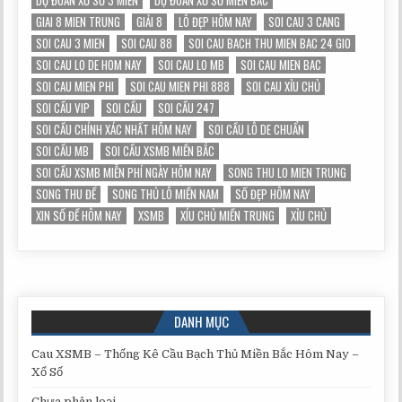
DỰ ĐOÁN XỔ SỐ 3 MIỀN
DỰ ĐOÁN XỔ SỐ MIỀN BẮC
GIAI 8 MIEN TRUNG
GIẢI 8
LÔ ĐẸP HÔM NAY
SOI CAU 3 CANG
SOI CAU 3 MIEN
SOI CAU 88
SOI CAU BACH THU MIEN BAC 24 GIO
SOI CAU LO DE HOM NAY
SOI CAU LO MB
SOI CAU MIEN BAC
SOI CAU MIEN PHI
SOI CAU MIEN PHI 888
SOI CAU XỈU CHỦ
SOI CẦU VIP
SOI CẦU
SOI CẦU 247
SOI CẦU CHÍNH XÁC NHẤT HÔM NAY
SOI CẦU LÔ DE CHUẨN
SOI CẦU MB
SOI CẦU XSMB MIỀN BẮC
SOI CẦU XSMB MIỄN PHÍ NGÀY HÔM NAY
SONG THU LO MIEN TRUNG
SONG THU ĐỀ
SONG THỦ LÔ MIỀN NAM
SỐ ĐẸP HÔM NAY
XIN SỐ ĐỀ HÔM NAY
XSMB
XÍU CHỦ MIỀN TRUNG
XỈU CHỦ
DANH MỤC
Cau XSMB – Thống Kê Cầu Bạch Thủ Miền Bắc Hôm Nay –
Xổ Số
Chưa phân loại