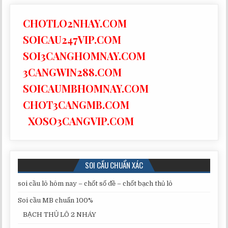
MIỀN
NAM
CHOTLO2NHAY.COM
SOICAU247VIP.COM
SOI3CANGHOMNAY.COM
3CANGWIN288.COM
SOICAUMBHOMNAY.COM
CHOT3CANGMB.COM
XOSO3CANGVIP.COM
SOI CẦU CHUẨN XÁC
soi cầu lô hôm nay – chốt số đề – chốt bạch thủ lô
Soi cầu MB chuẩn 100%
BẠCH THỦ LÔ 2 NHÁY