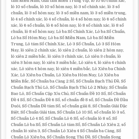
tám Miền Nam, Giải tám Miền Trung Vip, lô 10 số chính xác,
lô 10 số chuẩn, lô 10 số hôm nay, lô 3 số chính xác, lô 3 số
chuẩn, lô 3 số hôm nay, lô 3 số miền nam, lô 3 số miền trung,
lô 4 số chính xác, lô 4 số chuẩn, lô 4 số hôm nay, lô 6 số chính
xác, lô 6 số chuẩn, lô 6 số hôm nay, lô 8 số chính xác, lô 8 số
chuẩn, lô 8 số hôm nay, Lô ba Số Chính Xác, Lô ba Số Chuẩn,
Lô ba Số Hôm Nay, Lô ba Số Miền Nam, Lô ba Số Miền
Trung, Lô tám Số Chính Xác, Lô 3 Số Chuẩn, Lô 3 Số Hôm
Nay, lô xiên 2 chính xác, lô xiên 2 chuẩn, lô xiên 2 hôm nay,
lô xiên 2 miền bắc, lô xiên 3 chính xác, Lô xiên 3 chuẩn, lô
xiên 3 hôm nay, lô xiên 3 miền bắc, Lô xiên 4, lô xiên 4 chính
xác, Lô xiên 4 hôm nay, lô xiên 4 miền bắc, Lô Xiên ba Chính
Xác, Lô Xiên ba Chuẩn, Lô Xiên ba Hôm Nay, Lô Xiên ba
Miền Bắc, Số Chuẩn ba Càng 2 Số, Số Chuẩn Bạch Thủ Đề, Số
Chuẩn Bạch Thủ Lô, Số Chuẩn Bạch Thủ Lô 2 Nháy, Số Chuẩn
Bao Lô, Số Chuẩn Cặp Xỉu Chủ, Số Chuẩn Đề 10 Số, Số Chuẩn
Đề 4 Số, Số Chuẩn Đề 6 Số, số chuẩn đề 8 số, Số Chuẩn Đề Đầu
Đuôi, Số Chuẩn Đề tám Số, số chuẩn giải 8, Số Chuẩn Giải Đặc
Biệt, Số Chuẩn Giải tám, Số Chuẩn Lô 10 Số, số chuẩn lô 3 số,
Số Chuẩn Lô 4 Số, Số Chuẩn Lô 6 Số, số chuẩn lô 8 số, Số
Chuẩn Lô ba Số, Số Chuẩn Lô tám Số, Số Chuẩn Lô Xiên 2, số
chuẩn lô xiên 3, Số Chuẩn Lô Xiên 4 Số Chuẩn ba Càng, Số
Chuẩn Lô Xiên ba, Số Chuẩn Song Thủ Đề, Số Chuẩn Song