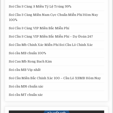
Soi Cầu 3 Càng 3 Miền Tỷ Lệ Trúng 99%
Soi Cầu 3 Càng Miền Nam Cực Chuẩn Miễn Phí Hôm Nay
100%
Soi Cầu 3 Càng VIP Miền Bắc Miễn Phí
Soi Cầu 3 Càng VIP Miền Bắc Miễn Phí – Dự Đoán 247
Soi Cầu Mb Chính Xác Miễn Phí Soi Cầu Lô Chính Xác
Soi cầu MB chuẩn 100%
Soi Cau Mb Rong Bach Kim
Soi cầu MB Víp nhất
Soi Cầu Miền Bắc Chính Xác 100 – Cầu Lô XSMB Hôm Nay
Soi cầu MN chuẩn xác
Soi cầu MT chuẩn xác