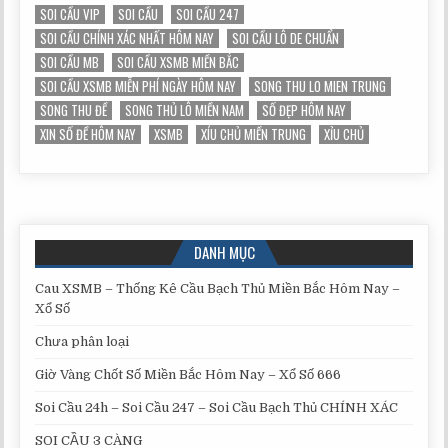
SOI CẦU VIP
SOI CẦU
SOI CẦU 247
SOI CẦU CHÍNH XÁC NHẤT HÔM NAY
SOI CẦU LÔ DE CHUẨN
SOI CẦU MB
SOI CẦU XSMB MIỀN BẮC
SOI CẦU XSMB MIỄN PHÍ NGÀY HÔM NAY
SONG THU LO MIEN TRUNG
SONG THU ĐỀ
SONG THỦ LÔ MIỀN NAM
SỐ ĐẸP HÔM NAY
XIN SỐ ĐỀ HÔM NAY
XSMB
XÍU CHỦ MIỀN TRUNG
XỈU CHỦ
DANH MỤC
Cau XSMB – Thống Kê Cầu Bạch Thủ Miền Bắc Hôm Nay –
Xổ Số
Chưa phân loại
Giờ Vàng Chốt Số Miền Bắc Hôm Nay – Xổ Số 666
Soi Cầu 24h – Soi Cầu 247 – Soi Cầu Bạch Thủ CHÍNH XÁC
SOI CẦU 3 CÀNG