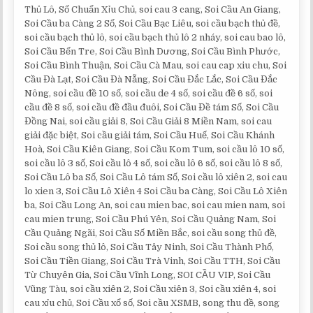
Thủ Lô, Số Chuẩn Xỉu Chủ, soi cau 3 cang, Soi Cầu An Giang,
Soi Cầu ba Càng 2 Số, Soi Cầu Bạc Liêu, soi cầu bạch thủ đề,
soi cầu bạch thủ lô, soi cầu bạch thủ lô 2 nháy, soi cau bao lô,
Soi Cầu Bến Tre, Soi Cầu Bình Dương, Soi Cầu Bình Phước,
Soi Cầu Bình Thuận, Soi Cầu Cà Mau, soi cau cap xiu chu, Soi
Cầu Đà Lạt, Soi Cầu Đà Nẵng, Soi Cầu Đắc Lắc, Soi Cầu Đắc
Nông, soi cầu đề 10 số, soi cầu de 4 số, soi cầu đề 6 số, soi
cầu đề 8 số, soi cầu đề đầu đuôi, Soi Cầu Đề tám Số, Soi Cầu
Đồng Nai, soi cầu giải 8, Soi Cầu Giải 8 Miền Nam, soi cau
giải đặc biệt, Soi cầu giải tám, Soi Cầu Huế, Soi Cầu Khánh
Hoà, Soi Cầu Kiên Giang, Soi Cầu Kom Tum, soi cầu lô 10 số,
soi cầu lô 3 số, Soi cầu lô 4 số, soi cầu lô 6 số, soi cầu lô 8 số,
Soi Cầu Lô ba Số, Soi Cầu Lô tám Số, Soi cầu lô xiên 2, soi cau
lo xien 3, Soi Cầu Lô Xiên 4 Soi Cầu ba Càng, Soi Cầu Lô Xiên
ba, Soi Cầu Long An, soi cau mien bac, soi cau mien nam, soi
cau mien trung, Soi Cầu Phú Yên, Soi Cầu Quảng Nam, Soi
Cầu Quảng Ngãi, Soi Cầu Số Miền Bắc, soi cầu song thủ đề,
Soi cầu song thủ lô, Soi Cầu Tây Ninh, Soi Cầu Thành Phố,
Soi Cầu Tiền Giang, Soi Cầu Trà Vinh, Soi Cầu TTH, Soi Cầu
Từ Chuyên Gia, Soi Cầu Vĩnh Long, SOI CẦU VIP, Soi Cầu
Vũng Tàu, soi cầu xiên 2, Soi Cầu xiên 3, Soi cầu xiên 4, soi
cau xỉu chủ, Soi Cầu xổ số, Soi cầu XSMB, song thu đề, song