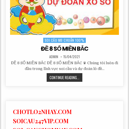
SOI CẦU MB CHUẨN 100%
Posted
in
ĐỀ 8 SỐ MIỀN BẮC
AUTHOR:
PUBLISHED
ADMIN
15/04/2021
DATE:
ĐỀ 8 SỐ MIỀN BẮC ĐỀ 8 SỐ MIỀN BẮC ♛ Chúng tôi luôn đi
đầu trong lĩnh vực soi cầu và dự đoán lô đề…
ĐỀ
CONTINUE READING...
8
SỐ
MIỀN
BẮC
CHOTLO2NHAY.COM
SOICAU247VIP.COM