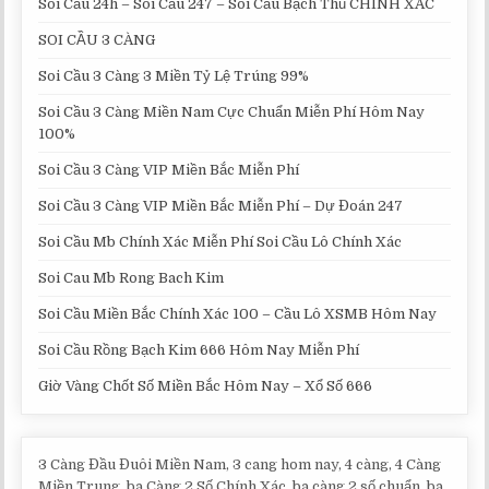
Soi Cầu 24h – Soi Cầu 247 – Soi Cầu Bạch Thủ CHÍNH XÁC
SOI CẦU 3 CÀNG
Soi Cầu 3 Càng 3 Miền Tỷ Lệ Trúng 99%
Soi Cầu 3 Càng Miền Nam Cực Chuẩn Miễn Phí Hôm Nay
100%
Soi Cầu 3 Càng VIP Miền Bắc Miễn Phí
Soi Cầu 3 Càng VIP Miền Bắc Miễn Phí – Dự Đoán 247
Soi Cầu Mb Chính Xác Miễn Phí Soi Cầu Lô Chính Xác
Soi Cau Mb Rong Bach Kim
Soi Cầu Miền Bắc Chính Xác 100 – Cầu Lô XSMB Hôm Nay
Soi Cầu Rồng Bạch Kim 666 Hôm Nay Miễn Phí
Giờ Vàng Chốt Số Miền Bắc Hôm Nay – Xổ Số 666
3 Càng Đầu Đuôi Miền Nam, 3 cang hom nay, 4 càng, 4 Càng
Miền Trung, ba Càng 2 Số Chính Xác, ba càng 2 số chuẩn, ba