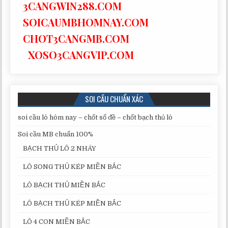
3CANGWIN288.COM
SOICAUMBHOMNAY.COM
CHOT3CANGMB.COM
XOSO3CANGVIP.COM
SOI CẦU CHUẨN XÁC
soi cầu lô hôm nay – chốt số đề – chốt bạch thủ lô
Soi cầu MB chuẩn 100%
BẠCH THỦ LÔ 2 NHÁY
LÔ SONG THỦ KÉP MIỀN BẮC
LÔ BẠCH THỦ MIỀN BẮC
LÔ BẠCH THỦ KÉP MIỀN BẮC
LÔ 4 CON MIỀN BẮC