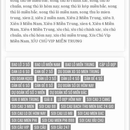
song thủ đề miền bắc, song thủ lô chính xác, song thủ lô
chuẩn, song thủ lô hôm nay, song thủ lô kép miền bắc, song
thủ lô miền bắc, song thủ lô miền nam, song thu lo mien
trung, xien 2, xiên 2 miền nam, Xiên 2 Miền Trung, xiên 3,
Xiên 3 Miền Nam, Xiên 3 Miền Trung, xien 4, Xiên 4 Miền
Nam, Xiên 4 Miền Trung, xỉu chủ, xỉu chủ chính xác, xỉu chủ
chuẩn, xỉu chủ hôm nay, xíu chủ miền trung, Xíu Chủ Vip
Miền Nam, XỈU CHỦ VIP MIỀN TRUNG
BAO LÔ 3 SỐ
BAO LÔ MIỀN NAM
BAO LÔ MIỀN TRUNG
CẶP LÔ ĐẸP
DAN LO 6 SO
DAN ĐỀ 2 SỐ
DU DOAN XO SO MIEN TRUNG
DU ĐOAN KQXS
DÀN LÔ 3 SỐ
DÀN LÔ 4 SỐ
DÀN ĐỀ 4 SỐ
DÀN ĐỀ 6 SỐ
DÀN ĐỀ 8 SỐ
DỰ ĐOÁN SỐ DE HÔM NAY
DỰ ĐOÁN XỔ SỐ 3 MIỀN
DỰ ĐOÁN XỔ SỐ MIỀN BẮC
GIAI 8 MIEN TRUNG
GIẢI 8
LÔ ĐẸP HÔM NAY
SOI CAU 3 CANG
SOI CAU 3 MIEN
SOI CAU 88
SOI CAU BACH THU MIEN BAC 24 GIO
SOI CAU LO DE HOM NAY
SOI CAU LO MB
SOI CAU MIEN BAC
SOI CAU MIEN PHI
SOI CAU MIEN PHI 888
SOI CAU XỈU CHỦ
SOI CẦU VIP
SOI CẦU
SOI CẦU 247