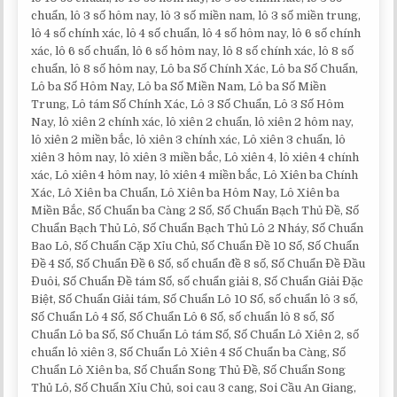
chuẩn, lô 3 số hôm nay, lô 3 số miền nam, lô 3 số miền trung,
lô 4 số chính xác, lô 4 số chuẩn, lô 4 số hôm nay, lô 6 số chính
xác, lô 6 số chuẩn, lô 6 số hôm nay, lô 8 số chính xác, lô 8 số
chuẩn, lô 8 số hôm nay, Lô ba Số Chính Xác, Lô ba Số Chuẩn,
Lô ba Số Hôm Nay, Lô ba Số Miền Nam, Lô ba Số Miền
Trung, Lô tám Số Chính Xác, Lô 3 Số Chuẩn, Lô 3 Số Hôm
Nay, lô xiên 2 chính xác, lô xiên 2 chuẩn, lô xiên 2 hôm nay,
lô xiên 2 miền bắc, lô xiên 3 chính xác, Lô xiên 3 chuẩn, lô
xiên 3 hôm nay, lô xiên 3 miền bắc, Lô xiên 4, lô xiên 4 chính
xác, Lô xiên 4 hôm nay, lô xiên 4 miền bắc, Lô Xiên ba Chính
Xác, Lô Xiên ba Chuẩn, Lô Xiên ba Hôm Nay, Lô Xiên ba
Miền Bắc, Số Chuẩn ba Càng 2 Số, Số Chuẩn Bạch Thủ Đề, Số
Chuẩn Bạch Thủ Lô, Số Chuẩn Bạch Thủ Lô 2 Nháy, Số Chuẩn
Bao Lô, Số Chuẩn Cặp Xỉu Chủ, Số Chuẩn Đề 10 Số, Số Chuẩn
Đề 4 Số, Số Chuẩn Đề 6 Số, số chuẩn đề 8 số, Số Chuẩn Đề Đầu
Đuôi, Số Chuẩn Đề tám Số, số chuẩn giải 8, Số Chuẩn Giải Đặc
Biệt, Số Chuẩn Giải tám, Số Chuẩn Lô 10 Số, số chuẩn lô 3 số,
Số Chuẩn Lô 4 Số, Số Chuẩn Lô 6 Số, số chuẩn lô 8 số, Số
Chuẩn Lô ba Số, Số Chuẩn Lô tám Số, Số Chuẩn Lô Xiên 2, số
chuẩn lô xiên 3, Số Chuẩn Lô Xiên 4 Số Chuẩn ba Càng, Số
Chuẩn Lô Xiên ba, Số Chuẩn Song Thủ Đề, Số Chuẩn Song
Thủ Lô, Số Chuẩn Xỉu Chủ, soi cau 3 cang, Soi Cầu An Giang,