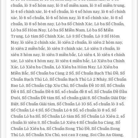
chuẩn, lô 3 số hôm nay, lô 3 số miền nam, lô 3 số miền trung,
lô 4 số chính xác, lô 4 số chuẩn, lô 4 số hôm nay, lô 6 số chính
xác, lô 6 số chuẩn, lô 6 số hôm nay, lô 8 số chính xác, lô 8 số
chuẩn, lô 8 số hôm nay, Lô ba Số Chính Xác, Lô ba Số Chuẩn,
Lô ba Số Hôm Nay, Lô ba Số Miền Nam, Lô ba Số Miền
Trung, Lô tám Số Chính Xác, Lô 3 Số Chuẩn, Lô 3 Số Hôm
Nay, lô xiên 2 chính xác, lô xiên 2 chuẩn, lô xiên 2 hôm nay,
lô xiên 2 miền bắc, lô xiên 3 chính xác, Lô xiên 3 chuẩn, lô
xiên 3 hôm nay, lô xiên 3 miền bắc, Lô xiên 4, lô xiên 4 chính
xác, Lô xiên 4 hôm nay, lô xiên 4 miền bắc, Lô Xiên ba Chính
Xác, Lô Xiên ba Chuẩn, Lô Xiên ba Hôm Nay, Lô Xiên ba
Miền Bắc, Số Chuẩn ba Càng 2 Số, Số Chuẩn Bạch Thủ Đề, Số
Chuẩn Bạch Thủ Lô, Số Chuẩn Bạch Thủ Lô 2 Nháy, Số Chuẩn
Bao Lô, Số Chuẩn Cặp Xỉu Chủ, Số Chuẩn Đề 10 Số, Số Chuẩn
Đề 4 Số, Số Chuẩn Đề 6 Số, số chuẩn đề 8 số, Số Chuẩn Đề Đầu
Đuôi, Số Chuẩn Đề tám Số, số chuẩn giải 8, Số Chuẩn Giải Đặc
Biệt, Số Chuẩn Giải tám, Số Chuẩn Lô 10 Số, số chuẩn lô 3 số,
Số Chuẩn Lô 4 Số, Số Chuẩn Lô 6 Số, số chuẩn lô 8 số, Số
Chuẩn Lô ba Số, Số Chuẩn Lô tám Số, Số Chuẩn Lô Xiên 2, số
chuẩn lô xiên 3, Số Chuẩn Lô Xiên 4 Số Chuẩn ba Càng, Số
Chuẩn Lô Xiên ba, Số Chuẩn Song Thủ Đề, Số Chuẩn Song
Thủ Lô, Số Chuẩn Xỉu Chủ, soi cau 3 cang, Soi Cầu An Giang,