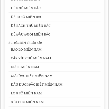
ĐỀ 8 SỐ MIỀN BẮC
ĐỀ 10 SỐ MIỀN BẮC
ĐỀ BẠCH THỦ MIỀN BẮC
ĐỀ ĐẦU ĐUÔI MIỀN BẮC
Soi cầu MN chuẩn xác
BAO LÔ MIỀN NAM
CẶP XÍU CHỦ MIỀN NAM
GIẢI 8 MIỀN NAM
GIẢI ĐẶC BIỆT MIỀN NAM
ĐẦU ĐUÔI ĐẶC BIỆT MIỀN NAM
LÔ 3 SỐ MIỀN NAM
XÍU CHỦ MIỀN NAM