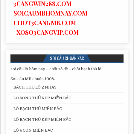
3CANGWIN288.COM
SOICAUMBHOMNAY.COM
CHOT3CANGMB.COM
XOSO3CANGVIP.COM
SOI CẦU CHUẨN XÁC
soi cầu lô hôm nay – chốt số đề – chốt bạch thủ lô
Soi cầu MB chuẩn 100%
BẠCH THỦ LÔ 2 NHÁY
LÔ SONG THỦ KÉP MIỀN BẮC
LÔ BẠCH THỦ MIỀN BẮC
LÔ BẠCH THỦ KÉP MIỀN BẮC
LÔ 4 CON MIỀN BẮC