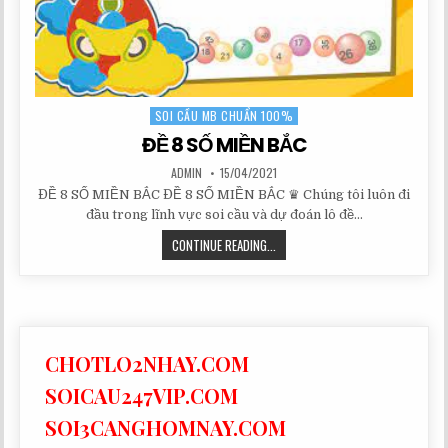
SOI CẦU MB CHUẨN 100%
Posted
in
ĐỀ 8 SỐ MIỀN BẮC
AUTHOR:
PUBLISHED
ADMIN
15/04/2021
DATE:
ĐỀ 8 SỐ MIỀN BẮC ĐỀ 8 SỐ MIỀN BẮC ♛ Chúng tôi luôn đi
đầu trong lĩnh vực soi cầu và dự đoán lô đề…
ĐỀ
CONTINUE READING...
8
SỐ
MIỀN
BẮC
CHOTLO2NHAY.COM
SOICAU247VIP.COM
SOI3CANGHOMNAY.COM