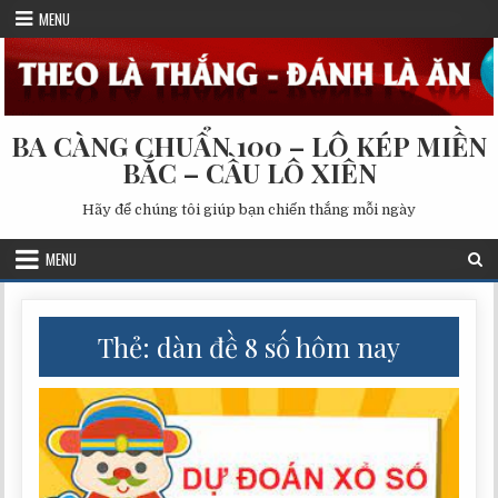
Skip
MENU
to
content
BA CÀNG CHUẨN 100 – LÔ KÉP MIỀN
BẮC – CẦU LÔ XIÊN
Hãy để chúng tôi giúp bạn chiến thắng mỗi ngày
MENU
Thẻ:
dàn đề 8 số hôm nay