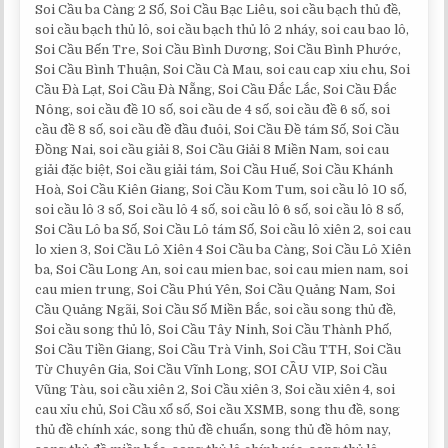
Soi Cầu ba Càng 2 Số, Soi Cầu Bạc Liêu, soi cầu bạch thủ đề,
soi cầu bạch thủ lô, soi cầu bạch thủ lô 2 nháy, soi cau bao lô,
Soi Cầu Bến Tre, Soi Cầu Bình Dương, Soi Cầu Bình Phước,
Soi Cầu Bình Thuận, Soi Cầu Cà Mau, soi cau cap xiu chu, Soi
Cầu Đà Lạt, Soi Cầu Đà Nẵng, Soi Cầu Đắc Lắc, Soi Cầu Đắc
Nông, soi cầu đề 10 số, soi cầu de 4 số, soi cầu đề 6 số, soi
cầu đề 8 số, soi cầu đề đầu đuôi, Soi Cầu Đề tám Số, Soi Cầu
Đồng Nai, soi cầu giải 8, Soi Cầu Giải 8 Miền Nam, soi cau
giải đặc biệt, Soi cầu giải tám, Soi Cầu Huế, Soi Cầu Khánh
Hoà, Soi Cầu Kiên Giang, Soi Cầu Kom Tum, soi cầu lô 10 số,
soi cầu lô 3 số, Soi cầu lô 4 số, soi cầu lô 6 số, soi cầu lô 8 số,
Soi Cầu Lô ba Số, Soi Cầu Lô tám Số, Soi cầu lô xiên 2, soi cau
lo xien 3, Soi Cầu Lô Xiên 4 Soi Cầu ba Càng, Soi Cầu Lô Xiên
ba, Soi Cầu Long An, soi cau mien bac, soi cau mien nam, soi
cau mien trung, Soi Cầu Phú Yên, Soi Cầu Quảng Nam, Soi
Cầu Quảng Ngãi, Soi Cầu Số Miền Bắc, soi cầu song thủ đề,
Soi cầu song thủ lô, Soi Cầu Tây Ninh, Soi Cầu Thành Phố,
Soi Cầu Tiền Giang, Soi Cầu Trà Vinh, Soi Cầu TTH, Soi Cầu
Từ Chuyên Gia, Soi Cầu Vĩnh Long, SOI CẦU VIP, Soi Cầu
Vũng Tàu, soi cầu xiên 2, Soi Cầu xiên 3, Soi cầu xiên 4, soi
cau xỉu chủ, Soi Cầu xổ số, Soi cầu XSMB, song thu đề, song
thủ đề chính xác, song thủ đề chuẩn, song thủ đề hôm nay,