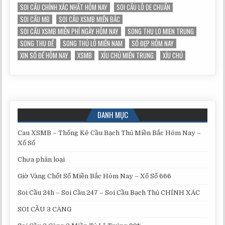
SOI CẦU CHÍNH XÁC NHẤT HÔM NAY
SOI CẦU LÔ DE CHUẨN
SOI CẦU MB
SOI CẦU XSMB MIỀN BẮC
SOI CẦU XSMB MIỄN PHÍ NGÀY HÔM NAY
SONG THU LO MIEN TRUNG
SONG THU ĐỀ
SONG THỦ LÔ MIỀN NAM
SỐ ĐẸP HÔM NAY
XIN SỐ ĐỀ HÔM NAY
XSMB
XÍU CHỦ MIỀN TRUNG
XỈU CHỦ
DANH MỤC
Cau XSMB – Thống Kê Cầu Bạch Thủ Miền Bắc Hôm Nay –
Xổ Số
Chưa phân loại
Giờ Vàng Chốt Số Miền Bắc Hôm Nay – Xổ Số 666
Soi Cầu 24h – Soi Cầu 247 – Soi Cầu Bạch Thủ CHÍNH XÁC
SOI CẦU 3 CÀNG