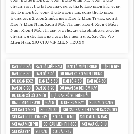
song thủ đề miền bắc, song thủ lô chính xác, song thủ lô
chuẩn, song thủ lô hôm nay, song thủ lô kép miền bắc, song
thủ lô miền bắc, song thủ lô miền nam, song thu lo mien
trung, xien 2, xiên 2 miền nam, Xiên 2 Miền Trung, xiên 3,
Xiên 3 Miền Nam, Xiên 3 Miền Trung, xien 4, Xiên 4 Miền
Nam, Xiên 4 Miền Trung, xỉu chủ, xỉu chủ chính xác, xỉu chủ
chuẩn, xỉu chủ hôm nay, xíu chủ miền trung, Xíu Chủ Vip
Miền Nam, XỈU CHỦ VIP MIỀN TRUNG
BAO LÔ 3 SỐ
BAO LÔ MIỀN NAM
BAO LÔ MIỀN TRUNG
CẶP LÔ ĐẸP
DAN LO 6 SO
DAN ĐỀ 2 SỐ
DU DOAN XO SO MIEN TRUNG
DU ĐOAN KQXS
DÀN LÔ 3 SỐ
DÀN LÔ 4 SỐ
DÀN ĐỀ 4 SỐ
DÀN ĐỀ 6 SỐ
DÀN ĐỀ 8 SỐ
DỰ ĐOÁN SỐ DE HÔM NAY
DỰ ĐOÁN XỔ SỐ 3 MIỀN
DỰ ĐOÁN XỔ SỐ MIỀN BẮC
GIAI 8 MIEN TRUNG
GIẢI 8
LÔ ĐẸP HÔM NAY
SOI CAU 3 CANG
SOI CAU 3 MIEN
SOI CAU 88
SOI CAU BACH THU MIEN BAC 24 GIO
SOI CAU LO DE HOM NAY
SOI CAU LO MB
SOI CAU MIEN BAC
SOI CAU MIEN PHI
SOI CAU MIEN PHI 888
SOI CAU XỈU CHỦ
SOI CẦU VIP
SOI CẦU
SOI CẦU 247