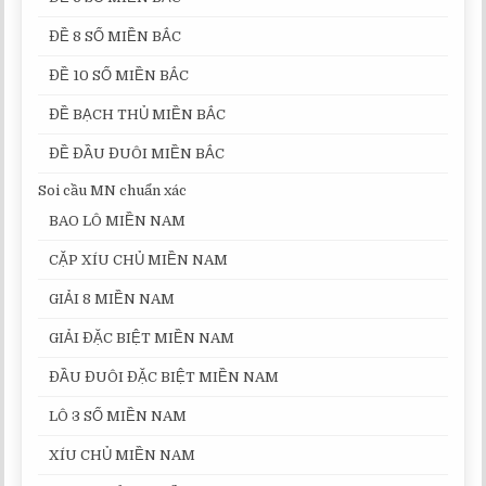
ĐỀ 8 SỐ MIỀN BẮC
ĐỀ 10 SỐ MIỀN BẮC
ĐỀ BẠCH THỦ MIỀN BẮC
ĐỀ ĐẦU ĐUÔI MIỀN BẮC
Soi cầu MN chuẩn xác
BAO LÔ MIỀN NAM
CẶP XÍU CHỦ MIỀN NAM
GIẢI 8 MIỀN NAM
GIẢI ĐẶC BIỆT MIỀN NAM
ĐẦU ĐUÔI ĐẶC BIỆT MIỀN NAM
LÔ 3 SỐ MIỀN NAM
XÍU CHỦ MIỀN NAM