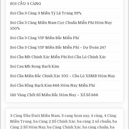
SOI CẦU 3 CÀNG
Soi Cầu 3 Càng 3 Miền Tỷ Lệ Trúng 99%
Soi Cầu 3 Càng Miền Nam Cực Chuẩn Miễn Phí Hôm Nay
100%
Soi Cầu 3 Càng VIP Miền Bắc Miễn Phí
Soi Cầu 3 Càng VIP Miền Bắc Miễn Phí – Dự Đoán 247
Soi Cầu Mb Chính Xác Miễn Phí Soi Cầu Lô Chính Xác
Soi Cau Mb Rong Bach Kim
Soi Cầu Miền Bắc Chính Xác 100 – Cầu Lô XSMB Hôm Nay
Soi Cầu Rồng Bạch Kim 666 Hôm Nay Miễn Phí
Giờ Vàng Chốt Số Miền Bắc Hôm Nay – Xổ Số 666
3 Càng Đầu Đuôi Miền Nam, 3 cang hom nay, 4 càng, 4 Càng
Miền Trung, ba Càng 2 Số Chính Xác, ba càng 2 số chuẩn, ba
Càng 2 Số Hôm Nay, ba Càng Chính Xác, ba càng chuẩn, ba