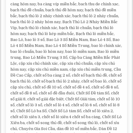
càng hôm nay, ba càng víp miền bắc, bach thu de chinh xac,
bạch thủ đề chuẩn, bạch thủ đề hôm nay, bạch thủ đề miền
bắc, bạch thủ lô 2 nháy chính xác, bạch thủ lô 2 nháy chuẩn,
bạch thủ lô 2 nháy hôm nay, Bạch Thủ Lô 2 Nháy Miền Bắc
Vip, bạch thủ lô chính xác, bạch thủ lô chuẩn, bạch thủ lô
hôm nay, bạch thủ lô kép miền bắc, Bạch thủ lô miền bắc,
Bao Lô, bao lô 3 số, Bao Lô 3 Số Miền Nam, Bao Lô 4 Số, Bao
Lô 4 Số Miền Nam, Bao Lô 4 Số Miền Trung, bao lô chính xác,
bao lô chuẩn, bao lô hôm nay, bao lô miền nam, Bao lô miền
trung, Bao Lô Miền Trung 3 Số, Cặp ba Càng Miền Bắc Phát
Lộc, cặp xíu chủ chính xác, cặp xíu chủ chuẩn, cặp xỉu chủ
hôm nay, cặp xíu chủ miền nam, cặp xíu chủ miền trung, Cầu
Đề Cao Cấp, chốt số ba càng 2 số, chốt số bạch thủ đề, chốt số
bạch thủ lô, chốt số bạch thủ lô 2 nháy, chốt số bao lô, chốt số
cặp xỉu chủ, chốt số đề 10 số, chốt số đề 4 số, chốt số đề 6 số,
chốt số đề 8 số, chốt số đề đầu đuôi, Chốt Số Đề tám Số, chốt
số giải 8, chốt số giải đặc biệt, Chốt Số Giải tám, chốt số lô 10
số, chốt số lô 3 số, chốt số lô 4 số, chốt số lô 6 số, chốt số lô 8
số, Chốt Số Lô ba Số, Chốt Số Lô tám Số, chốt số lô xiên 2,
chốt số lô xiên 3, chốt số lô xiên 4 chốt số ba càng, Chốt Số Lô
Xiên ba, chốt số song thủ đề, chốt số song thủ lô, chốt số xỉu
chủ, Chuyên Gia Soi Cầu, dàn đề 10 số miền bắc, Dàn Đề 12