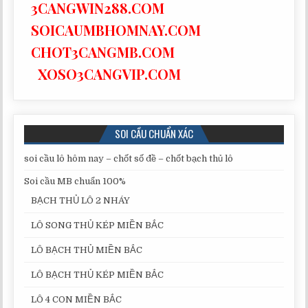
3CANGWIN288.COM
SOICAUMBHOMNAY.COM
CHOT3CANGMB.COM
XOSO3CANGVIP.COM
SOI CẦU CHUẨN XÁC
soi cầu lô hôm nay – chốt số đề – chốt bạch thủ lô
Soi cầu MB chuẩn 100%
BẠCH THỦ LÔ 2 NHÁY
LÔ SONG THỦ KÉP MIỀN BẮC
LÔ BẠCH THỦ MIỀN BẮC
LÔ BẠCH THỦ KÉP MIỀN BẮC
LÔ 4 CON MIỀN BẮC