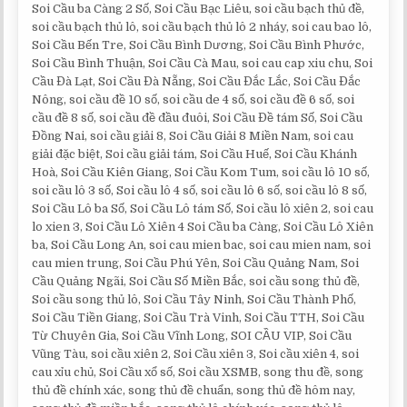
Soi Cầu ba Càng 2 Số, Soi Cầu Bạc Liêu, soi cầu bạch thủ đề,
soi cầu bạch thủ lô, soi cầu bạch thủ lô 2 nháy, soi cau bao lô,
Soi Cầu Bến Tre, Soi Cầu Bình Dương, Soi Cầu Bình Phước,
Soi Cầu Bình Thuận, Soi Cầu Cà Mau, soi cau cap xiu chu, Soi
Cầu Đà Lạt, Soi Cầu Đà Nẵng, Soi Cầu Đắc Lắc, Soi Cầu Đắc
Nông, soi cầu đề 10 số, soi cầu de 4 số, soi cầu đề 6 số, soi
cầu đề 8 số, soi cầu đề đầu đuôi, Soi Cầu Đề tám Số, Soi Cầu
Đồng Nai, soi cầu giải 8, Soi Cầu Giải 8 Miền Nam, soi cau
giải đặc biệt, Soi cầu giải tám, Soi Cầu Huế, Soi Cầu Khánh
Hoà, Soi Cầu Kiên Giang, Soi Cầu Kom Tum, soi cầu lô 10 số,
soi cầu lô 3 số, Soi cầu lô 4 số, soi cầu lô 6 số, soi cầu lô 8 số,
Soi Cầu Lô ba Số, Soi Cầu Lô tám Số, Soi cầu lô xiên 2, soi cau
lo xien 3, Soi Cầu Lô Xiên 4 Soi Cầu ba Càng, Soi Cầu Lô Xiên
ba, Soi Cầu Long An, soi cau mien bac, soi cau mien nam, soi
cau mien trung, Soi Cầu Phú Yên, Soi Cầu Quảng Nam, Soi
Cầu Quảng Ngãi, Soi Cầu Số Miền Bắc, soi cầu song thủ đề,
Soi cầu song thủ lô, Soi Cầu Tây Ninh, Soi Cầu Thành Phố,
Soi Cầu Tiền Giang, Soi Cầu Trà Vinh, Soi Cầu TTH, Soi Cầu
Từ Chuyên Gia, Soi Cầu Vĩnh Long, SOI CẦU VIP, Soi Cầu
Vũng Tàu, soi cầu xiên 2, Soi Cầu xiên 3, Soi cầu xiên 4, soi
cau xỉu chủ, Soi Cầu xổ số, Soi cầu XSMB, song thu đề, song
thủ đề chính xác, song thủ đề chuẩn, song thủ đề hôm nay,