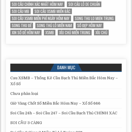
SOI CẦU CHÍNH XÁC NHẤT HÔM NAY
SOI CẦU LÔ DE CHUẨN
SOI CẦU MB
SOI CẦU XSMB MIỀN BẮC
SOI CẦU XSMB MIỄN PHÍ NGÀY HÔM NAY
SONG THU LO MIEN TRUNG
SONG THU ĐỀ
SONG THỦ LÔ MIỀN NAM
SỐ ĐẸP HÔM NAY
XIN SỐ ĐỀ HÔM NAY
XSMB
XÍU CHỦ MIỀN TRUNG
XỈU CHỦ
DANH MỤC
Cau XSMB – Thống Kê Cầu Bạch Thủ Miền Bắc Hôm Nay –
Xổ Số
Chưa phân loại
Giờ Vàng Chốt Số Miền Bắc Hôm Nay – Xổ Số 666
Soi Cầu 24h – Soi Cầu 247 – Soi Cầu Bạch Thủ CHÍNH XÁC
SOI CẦU 3 CÀNG