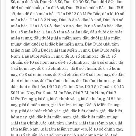
Số, dan đề 2 số, Dàn Đề 3 Số, Dàn Đề 30 Số, Dàn đề 4 SỐ, dàn
đề 4 số miền bắc, dàn đề 6 số, Dàn đề 6 số miền Bắc, dàn đề 8
số, dàn đề 8 số miền bắc, Dàn Đề 12 Số Miền Bắc, dàn lô 10 số
miền bắc, Dàn Lô 2 Nháy, Dàn lô 3 số, dàn lô 4 số, Dàn lô 4 số
miền bắc, Dàn Lô 5 Số, dan lo 6 so, dàn lô 6 số miền bắc, dàn
lô 8 số miền bắc, Dàn Lô tám Số Miền Bắc, đầu đuôi đặc biệt
miền trung, đầu đuôi giải 8 miền nam, đầu đuôi giải 8 miền
trung, đầu đuôi giải đặc biệt miền nam, Đầu Đuôi Giải tám
Miền Nam, Đầu Đuôi Giải tám Miền Trung, Đầu Đuôi Miền
Nam, Đầu Đuôi Miền Trung, đề 10 số chính xác, đề 10 số
chuẩn, đề 10 số hôm nay, đề 4 số chính xác, đề 4 số chuẩn, đề
4 số hôm nay, đề 6 số chính xác, đề 6 số chuẩn, đề 6 số hôm
nay, đề 8 số chính xác, đề 8 số chuẩn, đề 8 số hôm nay, đề đầu
đuôi chính xác, đề đầu đuôi chuẩn, đề đầu đuôi hôm nay, đề
đầu đuôi miền bắc, Đề 12 Số Chính Xác, Đề 3 Số Chuẩn, Đề 12
Số Hôm Nay, Dự Đoán Miền Bắc, Giải 7 Miền Nam, Giải 7
Miền Trung, giải 8, giải 8 chính xác, giải 8 chuẩn, giải 8 hôm
nay, giải 8 miền nam, giai 8 mien trung, Giải 8 Miền Trung
Vip, giải đặc biệt chính xác, giải đặc biệt chuẩn, giải đặc biệt
hôm nay, giải đặc biệt miền nam, giải đặc biệt miền trung,
Giải tám Chính Xác, Giải tám Chuẩn, Giải tám Hôm Nay, Giải
tám Miền Nam, Giải tám Miền Trung Vip, lô 10 số chính xác,
lô 10 số chuẩn, lô 10 số hôm nay, lô 3 số chính xác, lô 3 số