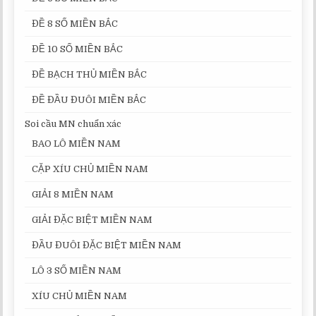
ĐỀ 8 SỐ MIỀN BẮC
ĐỀ 10 SỐ MIỀN BẮC
ĐỀ BẠCH THỦ MIỀN BẮC
ĐỀ ĐẦU ĐUÔI MIỀN BẮC
Soi cầu MN chuẩn xác
BAO LÔ MIỀN NAM
CẶP XÍU CHỦ MIỀN NAM
GIẢI 8 MIỀN NAM
GIẢI ĐẶC BIỆT MIỀN NAM
ĐẦU ĐUÔI ĐẶC BIỆT MIỀN NAM
LÔ 3 SỐ MIỀN NAM
XÍU CHỦ MIỀN NAM