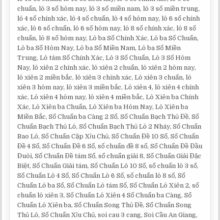
chuẩn, lô 3 số hôm nay, lô 3 số miền nam, lô 3 số miền trung,
lô 4 số chính xác, lô 4 số chuẩn, lô 4 số hôm nay, lô 6 số chính
xác, lô 6 số chuẩn, lô 6 số hôm nay, lô 8 số chính xác, lô 8 số
chuẩn, lô 8 số hôm nay, Lô ba Số Chính Xác, Lô ba Số Chuẩn,
Lô ba Số Hôm Nay, Lô ba Số Miền Nam, Lô ba Số Miền
Trung, Lô tám Số Chính Xác, Lô 3 Số Chuẩn, Lô 3 Số Hôm
Nay, lô xiên 2 chính xác, lô xiên 2 chuẩn, lô xiên 2 hôm nay,
lô xiên 2 miền bắc, lô xiên 3 chính xác, Lô xiên 3 chuẩn, lô
xiên 3 hôm nay, lô xiên 3 miền bắc, Lô xiên 4, lô xiên 4 chính
xác, Lô xiên 4 hôm nay, lô xiên 4 miền bắc, Lô Xiên ba Chính
Xác, Lô Xiên ba Chuẩn, Lô Xiên ba Hôm Nay, Lô Xiên ba
Miền Bắc, Số Chuẩn ba Càng 2 Số, Số Chuẩn Bạch Thủ Đề, Số
Chuẩn Bạch Thủ Lô, Số Chuẩn Bạch Thủ Lô 2 Nháy, Số Chuẩn
Bao Lô, Số Chuẩn Cặp Xỉu Chủ, Số Chuẩn Đề 10 Số, Số Chuẩn
Đề 4 Số, Số Chuẩn Đề 6 Số, số chuẩn đề 8 số, Số Chuẩn Đề Đầu
Đuôi, Số Chuẩn Đề tám Số, số chuẩn giải 8, Số Chuẩn Giải Đặc
Biệt, Số Chuẩn Giải tám, Số Chuẩn Lô 10 Số, số chuẩn lô 3 số,
Số Chuẩn Lô 4 Số, Số Chuẩn Lô 6 Số, số chuẩn lô 8 số, Số
Chuẩn Lô ba Số, Số Chuẩn Lô tám Số, Số Chuẩn Lô Xiên 2, số
chuẩn lô xiên 3, Số Chuẩn Lô Xiên 4 Số Chuẩn ba Càng, Số
Chuẩn Lô Xiên ba, Số Chuẩn Song Thủ Đề, Số Chuẩn Song
Thủ Lô, Số Chuẩn Xỉu Chủ, soi cau 3 cang, Soi Cầu An Giang,