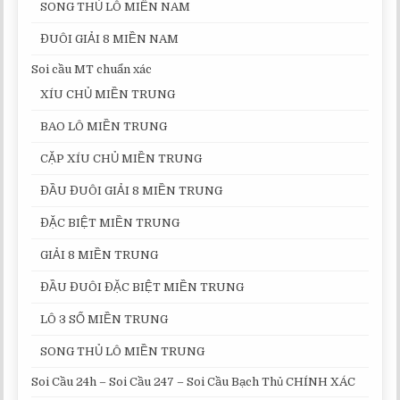
SONG THỦ LÔ MIỀN NAM
ĐUÔI GIẢI 8 MIỀN NAM
Soi cầu MT chuẩn xác
XÍU CHỦ MIỀN TRUNG
BAO LÔ MIỀN TRUNG
CẶP XÍU CHỦ MIỀN TRUNG
ĐẦU ĐUÔI GIẢI 8 MIỀN TRUNG
ĐẶC BIỆT MIỀN TRUNG
GIẢI 8 MIỀN TRUNG
ĐẦU ĐUÔI ĐẶC BIỆT MIỀN TRUNG
LÔ 3 SỐ MIỀN TRUNG
SONG THỦ LÔ MIỀN TRUNG
Soi Cầu 24h – Soi Cầu 247 – Soi Cầu Bạch Thủ CHÍNH XÁC