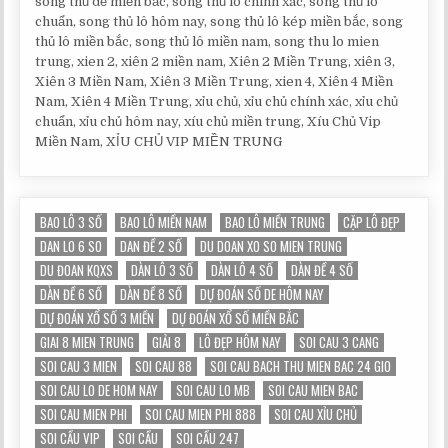
song thủ đề miền bắc, song thủ lô chính xác, song thủ lô
chuẩn, song thủ lô hôm nay, song thủ lô kép miền bắc, song
thủ lô miền bắc, song thủ lô miền nam, song thu lo mien
trung, xien 2, xiên 2 miền nam, Xiên 2 Miền Trung, xiên 3,
Xiên 3 Miền Nam, Xiên 3 Miền Trung, xien 4, Xiên 4 Miền
Nam, Xiên 4 Miền Trung, xỉu chủ, xỉu chủ chính xác, xỉu chủ
chuẩn, xỉu chủ hôm nay, xíu chủ miền trung, Xíu Chủ Vip
Miền Nam, XỈU CHỦ VIP MIỀN TRUNG
BAO LÔ 3 SỐ
BAO LÔ MIỀN NAM
BAO LÔ MIỀN TRUNG
CẶP LÔ ĐẸP
DAN LO 6 SO
DAN ĐỀ 2 SỐ
DU DOAN XO SO MIEN TRUNG
DU ĐOAN KQXS
DÀN LÔ 3 SỐ
DÀN LÔ 4 SỐ
DÀN ĐỀ 4 SỐ
DÀN ĐỀ 6 SỐ
DÀN ĐỀ 8 SỐ
DỰ ĐOÁN SỐ DE HÔM NAY
DỰ ĐOÁN XỔ SỐ 3 MIỀN
DỰ ĐOÁN XỔ SỐ MIỀN BẮC
GIAI 8 MIEN TRUNG
GIẢI 8
LÔ ĐẸP HÔM NAY
SOI CAU 3 CANG
SOI CAU 3 MIEN
SOI CAU 88
SOI CAU BACH THU MIEN BAC 24 GIO
SOI CAU LO DE HOM NAY
SOI CAU LO MB
SOI CAU MIEN BAC
SOI CAU MIEN PHI
SOI CAU MIEN PHI 888
SOI CAU XỈU CHỦ
SOI CẦU VIP
SOI CẦU
SOI CẦU 247