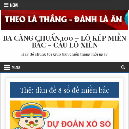
Skip
MENU
to
content
BA CÀNG CHUẨN 100 – LÔ KÉP MIỀN
BẮC – CẦU LÔ XIÊN
Hãy để chúng tôi giúp bạn chiến thắng mỗi ngày
MENU
Thẻ:
dàn đề 8 số đề miền bắc