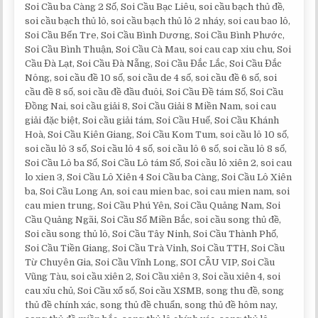
Soi Cầu ba Càng 2 Số, Soi Cầu Bạc Liêu, soi cầu bạch thủ đề,
soi cầu bạch thủ lô, soi cầu bạch thủ lô 2 nháy, soi cau bao lô,
Soi Cầu Bến Tre, Soi Cầu Bình Dương, Soi Cầu Bình Phước,
Soi Cầu Bình Thuận, Soi Cầu Cà Mau, soi cau cap xiu chu, Soi
Cầu Đà Lạt, Soi Cầu Đà Nẵng, Soi Cầu Đắc Lắc, Soi Cầu Đắc
Nông, soi cầu đề 10 số, soi cầu de 4 số, soi cầu đề 6 số, soi
cầu đề 8 số, soi cầu đề đầu đuôi, Soi Cầu Đề tám Số, Soi Cầu
Đồng Nai, soi cầu giải 8, Soi Cầu Giải 8 Miền Nam, soi cau
giải đặc biệt, Soi cầu giải tám, Soi Cầu Huế, Soi Cầu Khánh
Hoà, Soi Cầu Kiên Giang, Soi Cầu Kom Tum, soi cầu lô 10 số,
soi cầu lô 3 số, Soi cầu lô 4 số, soi cầu lô 6 số, soi cầu lô 8 số,
Soi Cầu Lô ba Số, Soi Cầu Lô tám Số, Soi cầu lô xiên 2, soi cau
lo xien 3, Soi Cầu Lô Xiên 4 Soi Cầu ba Càng, Soi Cầu Lô Xiên
ba, Soi Cầu Long An, soi cau mien bac, soi cau mien nam, soi
cau mien trung, Soi Cầu Phú Yên, Soi Cầu Quảng Nam, Soi
Cầu Quảng Ngãi, Soi Cầu Số Miền Bắc, soi cầu song thủ đề,
Soi cầu song thủ lô, Soi Cầu Tây Ninh, Soi Cầu Thành Phố,
Soi Cầu Tiền Giang, Soi Cầu Trà Vinh, Soi Cầu TTH, Soi Cầu
Từ Chuyên Gia, Soi Cầu Vĩnh Long, SOI CẦU VIP, Soi Cầu
Vũng Tàu, soi cầu xiên 2, Soi Cầu xiên 3, Soi cầu xiên 4, soi
cau xỉu chủ, Soi Cầu xổ số, Soi cầu XSMB, song thu đề, song
thủ đề chính xác, song thủ đề chuẩn, song thủ đề hôm nay,