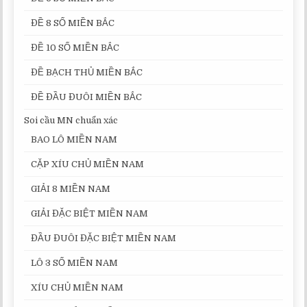
ĐỀ 8 SỐ MIỀN BẮC
ĐỀ 10 SỐ MIỀN BẮC
ĐỀ BẠCH THỦ MIỀN BẮC
ĐỀ ĐẦU ĐUÔI MIỀN BẮC
Soi cầu MN chuẩn xác
BAO LÔ MIỀN NAM
CẶP XÍU CHỦ MIỀN NAM
GIẢI 8 MIỀN NAM
GIẢI ĐẶC BIỆT MIỀN NAM
ĐẦU ĐUÔI ĐẶC BIỆT MIỀN NAM
LÔ 3 SỐ MIỀN NAM
XÍU CHỦ MIỀN NAM