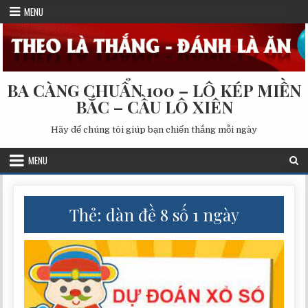
Skip
MENU
to
content
BA CÀNG CHUẨN 100 – LÔ KÉP MIỀN
BẮC – CẦU LÔ XIÊN
Hãy để chúng tôi giúp bạn chiến thắng mỗi ngày
MENU
Thẻ:
dàn đề 8 số 1 ngày