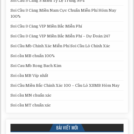
Soi Cầu 3 Càng 3 Miền Tỷ Lệ Trúng 99%
Soi Cầu 3 Càng Miền Nam Cực Chuẩn Miễn Phí Hôm Nay
100%
Soi Cầu 3 Càng VIP Miền Bắc Miễn Phí
Soi Cầu 3 Càng VIP Miền Bắc Miễn Phí – Dự Đoán 247
Soi Cầu Mb Chính Xác Miễn Phí Soi Cầu Lô Chính Xác
Soi cầu MB chuẩn 100%
Soi Cau Mb Rong Bach Kim
Soi cầu MB Víp nhất
Soi Cầu Miền Bắc Chính Xác 100 – Cầu Lô XSMB Hôm Nay
Soi cầu MN chuẩn xác
Soi cầu MT chuẩn xác
BÀI VIẾT MỚI