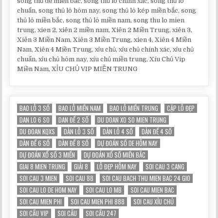
song thủ đề miền bắc, song thủ lô chính xác, song thủ lô
chuẩn, song thủ lô hôm nay, song thủ lô kép miền bắc, song
thủ lô miền bắc, song thủ lô miền nam, song thu lo mien
trung, xien 2, xiên 2 miền nam, Xiên 2 Miền Trung, xiên 3,
Xiên 3 Miền Nam, Xiên 3 Miền Trung, xien 4, Xiên 4 Miền
Nam, Xiên 4 Miền Trung, xỉu chủ, xỉu chủ chính xác, xỉu chủ
chuẩn, xỉu chủ hôm nay, xíu chủ miền trung, Xíu Chủ Vip
Miền Nam, XỈU CHỦ VIP MIỀN TRUNG
BAO LÔ 3 SỐ
BAO LÔ MIỀN NAM
BAO LÔ MIỀN TRUNG
CẶP LÔ ĐẸP
DAN LO 6 SO
DAN ĐỀ 2 SỐ
DU DOAN XO SO MIEN TRUNG
DU ĐOAN KQXS
DÀN LÔ 3 SỐ
DÀN LÔ 4 SỐ
DÀN ĐỀ 4 SỐ
DÀN ĐỀ 6 SỐ
DÀN ĐỀ 8 SỐ
DỰ ĐOÁN SỐ DE HÔM NAY
DỰ ĐOÁN XỔ SỐ 3 MIỀN
DỰ ĐOÁN XỔ SỐ MIỀN BẮC
GIAI 8 MIEN TRUNG
GIẢI 8
LÔ ĐẸP HÔM NAY
SOI CAU 3 CANG
SOI CAU 3 MIEN
SOI CAU 88
SOI CAU BACH THU MIEN BAC 24 GIO
SOI CAU LO DE HOM NAY
SOI CAU LO MB
SOI CAU MIEN BAC
SOI CAU MIEN PHI
SOI CAU MIEN PHI 888
SOI CAU XỈU CHỦ
SOI CẦU VIP
SOI CẦU
SOI CẦU 247