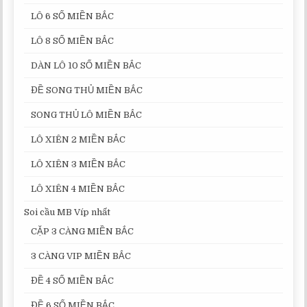
LÔ 6 SỐ MIỀN BẮC
LÔ 8 SỐ MIỀN BẮC
DÀN LÔ 10 SỐ MIỀN BẮC
ĐỀ SONG THỦ MIỀN BẮC
SONG THỦ LÔ MIỀN BẮC
LÔ XIÊN 2 MIỀN BẮC
LÔ XIÊN 3 MIỀN BẮC
LÔ XIÊN 4 MIỀN BẮC
Soi cầu MB Víp nhất
CẶP 3 CÀNG MIỀN BẮC
3 CÀNG VIP MIỀN BẮC
ĐỀ 4 SỐ MIỀN BẮC
ĐỀ 6 SỐ MIỀN BẮC