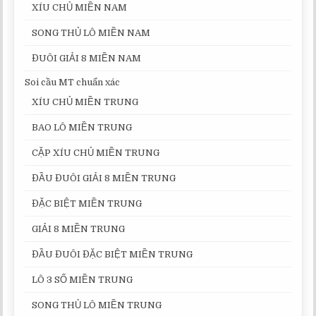
XÍU CHỦ MIỀN NAM
SONG THỦ LÔ MIỀN NAM
ĐUÔI GIẢI 8 MIỀN NAM
Soi cầu MT chuẩn xác
XÍU CHỦ MIỀN TRUNG
BAO LÔ MIỀN TRUNG
CẶP XÍU CHỦ MIỀN TRUNG
ĐẦU ĐUÔI GIẢI 8 MIỀN TRUNG
ĐẶC BIỆT MIỀN TRUNG
GIẢI 8 MIỀN TRUNG
ĐẦU ĐUÔI ĐẶC BIỆT MIỀN TRUNG
LÔ 3 SỐ MIỀN TRUNG
SONG THỦ LÔ MIỀN TRUNG