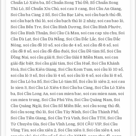
Chuẩn Lô Xiên ba, Số Chuẩn Song Thủ Đề, Số Chuẩn Song
Thủ Lô, Số Chuẩn Xỉu Chủ, soi cau 3 cang, Soi Cầu An Giang,
Soi Cầu ba Càng 2 Số, Soi Cầu Bạc Liêu, soi cầu bạch thủ đề,
soi cầu bạch thủ lô, soi cầu bạch thủ lô 2 nháy, soi cau bao lô,
Soi Cầu Bến Tre, Soi Cầu Bình Dương, Soi Cầu Bình Phước,
Soi Cầu Bình Thuận, Soi Cầu Cà Mau, soi cau cap xiu chu, Soi
Cầu Đà Lạt, Soi Cầu Đà Nẵng, Soi Cầu Đắc Lắc, Soi Cầu Đắc
Nông, soi cầu đề 10 số, soi cầu de 4 số, soi cầu đề 6 số, soi
cầu đề 8 số, soi cầu đề đầu đuôi, Soi Cầu Đề tám Số, Soi Cầu
Đồng Nai, soi cầu giải 8, Soi Cầu Giải 8 Miền Nam, soi cau
giải đặc biệt, Soi cầu giải tám, Soi Cầu Huế, Soi Cầu Khánh
Hoà, Soi Cầu Kiên Giang, Soi Cầu Kom Tum, soi cầu lô 10 số,
soi cầu lô 3 số, Soi cầu lô 4 số, soi cầu lô 6 số, soi cầu lô 8 số,
Soi Cầu Lô ba Số, Soi Cầu Lô tám Số, Soi cầu lô xiên 2, soi cau
lo xien 3, Soi Cầu Lô Xiên 4 Soi Cầu ba Càng, Soi Cầu Lô Xiên
ba, Soi Cầu Long An, soi cau mien bac, soi cau mien nam, soi
cau mien trung, Soi Cầu Phú Yên, Soi Cầu Quảng Nam, Soi
Cầu Quảng Ngãi, Soi Cầu Số Miền Bắc, soi cầu song thủ đề,
Soi cầu song thủ lô, Soi Cầu Tây Ninh, Soi Cầu Thành Phố,
Soi Cầu Tiền Giang, Soi Cầu Trà Vinh, Soi Cầu TTH, Soi Cầu
Từ Chuyên Gia, Soi Cầu Vĩnh Long, SOI CẦU VIP, Soi Cầu
Vũng Tàu, soi cầu xiên 2, Soi Cầu xiên 3, Soi cầu xiên 4, soi