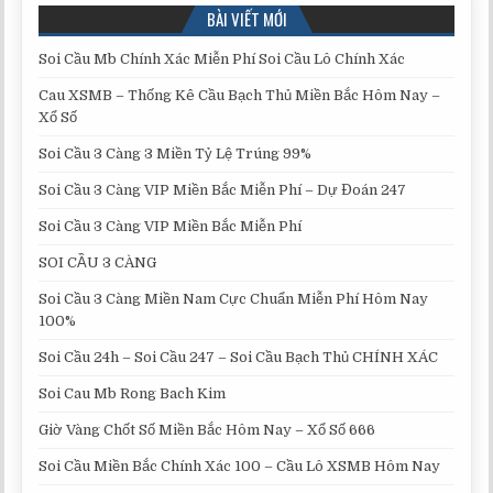
BÀI VIẾT MỚI
Soi Cầu Mb Chính Xác Miễn Phí Soi Cầu Lô Chính Xác
Cau XSMB – Thống Kê Cầu Bạch Thủ Miền Bắc Hôm Nay –
Xổ Số
Soi Cầu 3 Càng 3 Miền Tỷ Lệ Trúng 99%
Soi Cầu 3 Càng VIP Miền Bắc Miễn Phí – Dự Đoán 247
Soi Cầu 3 Càng VIP Miền Bắc Miễn Phí
SOI CẦU 3 CÀNG
Soi Cầu 3 Càng Miền Nam Cực Chuẩn Miễn Phí Hôm Nay
100%
Soi Cầu 24h – Soi Cầu 247 – Soi Cầu Bạch Thủ CHÍNH XÁC
Soi Cau Mb Rong Bach Kim
Giờ Vàng Chốt Số Miền Bắc Hôm Nay – Xổ Số 666
Soi Cầu Miền Bắc Chính Xác 100 – Cầu Lô XSMB Hôm Nay