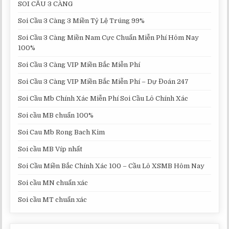
SOI CẦU 3 CÀNG
Soi Cầu 3 Càng 3 Miền Tỷ Lệ Trúng 99%
Soi Cầu 3 Càng Miền Nam Cực Chuẩn Miễn Phí Hôm Nay
100%
Soi Cầu 3 Càng VIP Miền Bắc Miễn Phí
Soi Cầu 3 Càng VIP Miền Bắc Miễn Phí – Dự Đoán 247
Soi Cầu Mb Chính Xác Miễn Phí Soi Cầu Lô Chính Xác
Soi cầu MB chuẩn 100%
Soi Cau Mb Rong Bach Kim
Soi cầu MB Víp nhất
Soi Cầu Miền Bắc Chính Xác 100 – Cầu Lô XSMB Hôm Nay
Soi cầu MN chuẩn xác
Soi cầu MT chuẩn xác