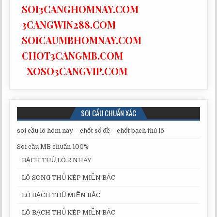
SOI3CANGHOMNAY.COM
3CANGWIN288.COM
SOICAUMBHOMNAY.COM
CHOT3CANGMB.COM
XOSO3CANGVIP.COM
SOI CẦU CHUẨN XÁC
soi cầu lô hôm nay – chốt số đề – chốt bạch thủ lô
Soi cầu MB chuẩn 100%
BẠCH THỦ LÔ 2 NHÁY
LÔ SONG THỦ KÉP MIỀN BẮC
LÔ BẠCH THỦ MIỀN BẮC
LÔ BẠCH THỦ KÉP MIỀN BẮC