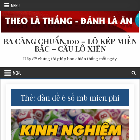
Skip
MENU
to
content
BA CÀNG CHUẨN 100 – LÔ KÉP MIỀN
BẮC – CẦU LÔ XIÊN
Hãy để chúng tôi giúp bạn chiến thắng mỗi ngày
MENU
Thẻ:
dàn đề 6 số mb mien phi