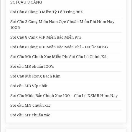
SOI CẦU 3 CÀNG
Soi Cầu 3 Càng 3 Miền Tỷ Lệ Trúng 99%
Soi Cầu 3 Càng Miền Nam Cực Chuẩn Miễn Phí Hôm Nay
100%
Soi Cầu 3 Càng VIP Miền Bắc Miễn Phí
Soi Cầu 3 Càng VIP Miền Bắc Miễn Phí – Dự Đoán 247
Soi Cầu Mb Chính Xác Miễn Phí Soi Cầu Lô Chính Xác
Soi cầu MB chuẩn 100%
Soi Cau Mb Rong Bach Kim
Soi cầu MB Víp nhất
Soi Cầu Miền Bắc Chính Xác 100 – Cầu Lô XSMB Hôm Nay
Soi cầu MN chuẩn xác
Soi cầu MT chuẩn xác