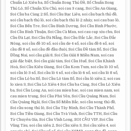
Chuẩn Lô Xiên ba, Số Chuẩn Song Thủ Đề, Số Chuẩn Song
Thủ Lô, Số Chuẩn Xỉu Chủ, soi cau 3 cang, Soi Cầu An Giang,
Soi Cầu ba Càng 2 Số, Soi Cầu Bạc Liêu, soi cầu bạch thủ đề,
soi cầu bạch thủ lô, soi cầu bạch thủ lô 2 nháy, soi cau bao lô,
Soi Cầu Bến Tre, Soi Cầu Bình Dương, Soi Cầu Bình Phước,
Soi Cầu Bình Thuận, Soi Cầu Cà Mau, soi cau cap xiu chu, Soi
Cầu Đà Lạt, Soi Cầu Đà Nẵng, Soi Cầu Đắc Lắc, Soi Cầu Đắc
Nông, soi cầu đề 10 số, soi cầu de 4 số, soi cầu đề 6 số, soi
cầu đề 8 số, soi cầu đề đầu đuôi, Soi Cầu Đề tám Số, Soi Cầu
Đồng Nai, soi cầu giải 8, Soi Cầu Giải 8 Miền Nam, soi cau
giải đặc biệt, Soi cầu giải tám, Soi Cầu Huế, Soi Cầu Khánh
Hoà, Soi Cầu Kiên Giang, Soi Cầu Kom Tum, soi cầu lô 10 số,
soi cầu lô 3 số, Soi cầu lô 4 số, soi cầu lô 6 số, soi cầu lô 8 số,
Soi Cầu Lô ba Số, Soi Cầu Lô tám Số, Soi cầu lô xiên 2, soi cau
lo xien 3, Soi Cầu Lô Xiên 4 Soi Cầu ba Càng, Soi Cầu Lô Xiên
ba, Soi Cầu Long An, soi cau mien bac, soi cau mien nam, soi
cau mien trung, Soi Cầu Phú Yên, Soi Cầu Quảng Nam, Soi
Cầu Quảng Ngãi, Soi Cầu Số Miền Bắc, soi cầu song thủ đề,
Soi cầu song thủ lô, Soi Cầu Tây Ninh, Soi Cầu Thành Phố,
Soi Cầu Tiền Giang, Soi Cầu Trà Vinh, Soi Cầu TTH, Soi Cầu
Từ Chuyên Gia, Soi Cầu Vĩnh Long, SOI CẦU VIP, Soi Cầu
Vũng Tàu, soi cầu xiên 2, Soi Cầu xiên 3, Soi cầu xiên 4, soi