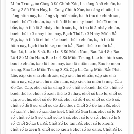
Miền Trung, ba Càng 2 Số Chính Xác, ba càng 2 số chuẩn, ba
Càng 2 Số Hôm Nay, ba Càng Chính Xác, ba càng chuẩn, ba
càng hôm nay, ba càng víp miền bắc, bach thu de chinh xac,
bạch thủ đề chuẩn, bạch thủ đề hôm nay, bạch thủ đề miền
bắc, bạch thủ lô 2 nháy chính xác, bạch thủ lô 2 nháy chuẩn,
bạch thủ lô 2 nháy hôm nay, Bạch Thủ Lô 2 Nháy Miền Bắc
Vip, bạch thủ lô chính xác, bạch thủ lô chuẩn, bạch thủ lô
hôm nay, bạch thủ lô kép miền bắc, Bạch thủ lô miền bắc,
Bao Lô, bao lô 3 số, Bao Lô 3 Số Miền Nam, Bao Lô 4 Số, Bao
Lô 4 Số Miền Nam, Bao Lô 4 Số Miền Trung, bao lô chính xác,
bao lô chuẩn, bao lô hôm nay, bao lô miền nam, Bao lô miền
trung, Bao Lô Miền Trung 3 Số, Cặp ba Càng Miền Bắc Phát
Lộc, cặp xíu chủ chính xác, cặp xíu chủ chuẩn, cặp xỉu chủ
hôm nay, cặp xíu chủ miền nam, cặp xíu chủ miền trung, Cầu
Đề Cao Cấp, chốt số ba càng 2 số, chốt số bạch thủ đề, chốt số
bạch thủ lô, chốt số bạch thủ lô 2 nháy, chốt số bao lô, chốt số
cặp xỉu chủ, chốt số đề 10 số, chốt số đề 4 số, chốt số đề 6 số,
chốt số đề 8 số, chốt số đề đầu đuôi, Chốt Số Đề tám Số, chốt
số giải 8, chốt số giải đặc biệt, Chốt Số Giải tám, chốt số lô 10
số, chốt số lô 3 số, chốt số lô 4 số, chốt số lô 6 số, chốt số lô 8
số, Chốt Số Lô ba Số, Chốt Số Lô tám Số, chốt số lô xiên 2,
chốt số lô xiên 3, chốt số lô xiên 4 chốt số ba càng, Chốt Số Lô