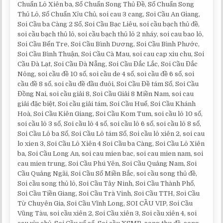
Chuẩn Lô Xiên ba, Số Chuẩn Song Thủ Đề, Số Chuẩn Song
Thủ Lô, Số Chuẩn Xỉu Chủ, soi cau 3 cang, Soi Cầu An Giang,
Soi Cầu ba Càng 2 Số, Soi Cầu Bạc Liêu, soi cầu bạch thủ đề,
soi cầu bạch thủ lô, soi cầu bạch thủ lô 2 nháy, soi cau bao lô,
Soi Cầu Bến Tre, Soi Cầu Bình Dương, Soi Cầu Bình Phước,
Soi Cầu Bình Thuận, Soi Cầu Cà Mau, soi cau cap xiu chu, Soi
Cầu Đà Lạt, Soi Cầu Đà Nẵng, Soi Cầu Đắc Lắc, Soi Cầu Đắc
Nông, soi cầu đề 10 số, soi cầu de 4 số, soi cầu đề 6 số, soi
cầu đề 8 số, soi cầu đề đầu đuôi, Soi Cầu Đề tám Số, Soi Cầu
Đồng Nai, soi cầu giải 8, Soi Cầu Giải 8 Miền Nam, soi cau
giải đặc biệt, Soi cầu giải tám, Soi Cầu Huế, Soi Cầu Khánh
Hoà, Soi Cầu Kiên Giang, Soi Cầu Kom Tum, soi cầu lô 10 số,
soi cầu lô 3 số, Soi cầu lô 4 số, soi cầu lô 6 số, soi cầu lô 8 số,
Soi Cầu Lô ba Số, Soi Cầu Lô tám Số, Soi cầu lô xiên 2, soi cau
lo xien 3, Soi Cầu Lô Xiên 4 Soi Cầu ba Càng, Soi Cầu Lô Xiên
ba, Soi Cầu Long An, soi cau mien bac, soi cau mien nam, soi
cau mien trung, Soi Cầu Phú Yên, Soi Cầu Quảng Nam, Soi
Cầu Quảng Ngãi, Soi Cầu Số Miền Bắc, soi cầu song thủ đề,
Soi cầu song thủ lô, Soi Cầu Tây Ninh, Soi Cầu Thành Phố,
Soi Cầu Tiền Giang, Soi Cầu Trà Vinh, Soi Cầu TTH, Soi Cầu
Từ Chuyên Gia, Soi Cầu Vĩnh Long, SOI CẦU VIP, Soi Cầu
Vũng Tàu, soi cầu xiên 2, Soi Cầu xiên 3, Soi cầu xiên 4, soi