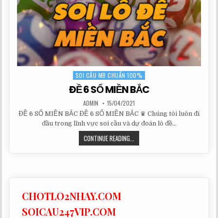
SOI CẦU MB CHUẨN 100%
Posted
in
ĐỀ 6 SỐ MIỀN BẮC
AUTHOR:
PUBLISHED
ADMIN
15/04/2021
DATE:
ĐỀ 6 SỐ MIỀN BẮC ĐỀ 6 SỐ MIỀN BẮC ♛ Chúng tôi luôn đi
đầu trong lĩnh vực soi cầu và dự đoán lô đề…
ĐỀ
CONTINUE READING...
6
SỐ
MIỀN
BẮC
CHOTLO2NHAY.COM
SOICAU247VIP.COM