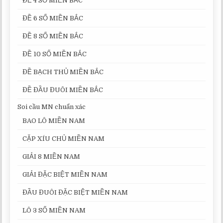
ĐỀ 4 SỐ MIỀN BẮC
ĐỀ 6 SỐ MIỀN BẮC
ĐỀ 8 SỐ MIỀN BẮC
ĐỀ 10 SỐ MIỀN BẮC
ĐỀ BẠCH THỦ MIỀN BẮC
ĐỀ ĐẦU ĐUÔI MIỀN BẮC
Soi cầu MN chuẩn xác
BAO LÔ MIỀN NAM
CẶP XÍU CHỦ MIỀN NAM
GIẢI 8 MIỀN NAM
GIẢI ĐẶC BIỆT MIỀN NAM
ĐẦU ĐUÔI ĐẶC BIỆT MIỀN NAM
LÔ 3 SỐ MIỀN NAM