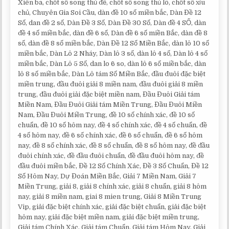
Xiên ba, chốt số song thủ đề, chốt số song thủ lô, chốt số xỉu
chủ, Chuyên Gia Soi Cầu, dàn đề 10 số miền bắc, Dàn Đề 12
Số, dan đề 2 số, Dàn Đề 3 Số, Dàn Đề 30 Số, Dàn đề 4 SỐ, dàn
đề 4 số miền bắc, dàn đề 6 số, Dàn đề 6 số miền Bắc, dàn đề 8
số, dàn đề 8 số miền bắc, Dàn Đề 12 Số Miền Bắc, dàn lô 10 số
miền bắc, Dàn Lô 2 Nháy, Dàn lô 3 số, dàn lô 4 số, Dàn lô 4 số
miền bắc, Dàn Lô 5 Số, dan lo 6 so, dàn lô 6 số miền bắc, dàn
lô 8 số miền bắc, Dàn Lô tám Số Miền Bắc, đầu đuôi đặc biệt
miền trung, đầu đuôi giải 8 miền nam, đầu đuôi giải 8 miền
trung, đầu đuôi giải đặc biệt miền nam, Đầu Đuôi Giải tám
Miền Nam, Đầu Đuôi Giải tám Miền Trung, Đầu Đuôi Miền
Nam, Đầu Đuôi Miền Trung, đề 10 số chính xác, đề 10 số
chuẩn, đề 10 số hôm nay, đề 4 số chính xác, đề 4 số chuẩn, đề
4 số hôm nay, đề 6 số chính xác, đề 6 số chuẩn, đề 6 số hôm
nay, đề 8 số chính xác, đề 8 số chuẩn, đề 8 số hôm nay, đề đầu
đuôi chính xác, đề đầu đuôi chuẩn, đề đầu đuôi hôm nay, đề
đầu đuôi miền bắc, Đề 12 Số Chính Xác, Đề 3 Số Chuẩn, Đề 12
Số Hôm Nay, Dự Đoán Miền Bắc, Giải 7 Miền Nam, Giải 7
Miền Trung, giải 8, giải 8 chính xác, giải 8 chuẩn, giải 8 hôm
nay, giải 8 miền nam, giai 8 mien trung, Giải 8 Miền Trung
Vip, giải đặc biệt chính xác, giải đặc biệt chuẩn, giải đặc biệt
hôm nay, giải đặc biệt miền nam, giải đặc biệt miền trung,
Giải tám Chính Xác, Giải tám Chuẩn, Giải tám Hôm Nay, Giải