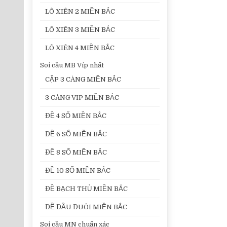
LÔ XIÊN 2 MIỀN BẮC
LÔ XIÊN 3 MIỀN BẮC
LÔ XIÊN 4 MIỀN BẮC
Soi cầu MB Víp nhất
CẶP 3 CÀNG MIỀN BẮC
3 CÀNG VIP MIỀN BẮC
ĐỀ 4 SỐ MIỀN BẮC
ĐỀ 6 SỐ MIỀN BẮC
ĐỀ 8 SỐ MIỀN BẮC
ĐỀ 10 SỐ MIỀN BẮC
ĐỀ BẠCH THỦ MIỀN BẮC
ĐỀ ĐẦU ĐUÔI MIỀN BẮC
Soi cầu MN chuẩn xác