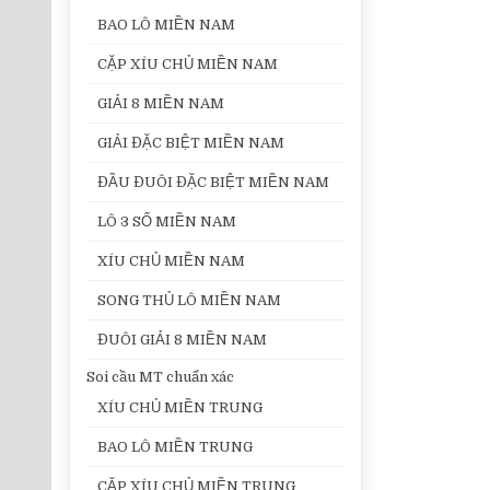
BAO LÔ MIỀN NAM
CẶP XÍU CHỦ MIỀN NAM
GIẢI 8 MIỀN NAM
GIẢI ĐẶC BIỆT MIỀN NAM
ĐẦU ĐUÔI ĐẶC BIỆT MIỀN NAM
LÔ 3 SỐ MIỀN NAM
XÍU CHỦ MIỀN NAM
SONG THỦ LÔ MIỀN NAM
ĐUÔI GIẢI 8 MIỀN NAM
Soi cầu MT chuẩn xác
XÍU CHỦ MIỀN TRUNG
BAO LÔ MIỀN TRUNG
CẶP XÍU CHỦ MIỀN TRUNG