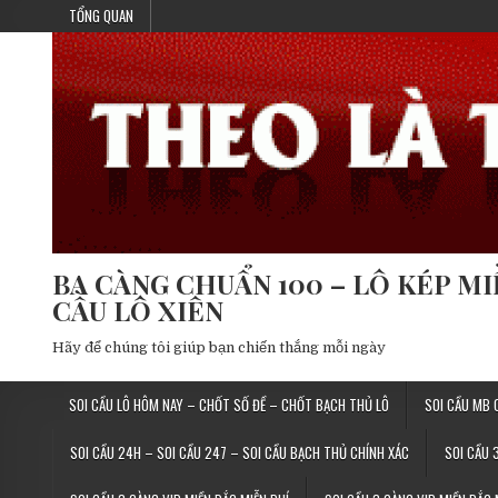
Skip
TỔNG QUAN
to
content
BA CÀNG CHUẨN 100 – LÔ KÉP MI
CẦU LÔ XIÊN
Hãy để chúng tôi giúp bạn chiến thắng mỗi ngày
SOI CẦU LÔ HÔM NAY – CHỐT SỐ ĐỀ – CHỐT BẠCH THỦ LÔ
SOI CẦU MB
SOI CẦU 24H – SOI CẦU 247 – SOI CẦU BẠCH THỦ CHÍNH XÁC
SOI CẦU 