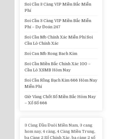
Soi Cầu 3 Càng VIP Miền Bắc Miễn
Phí
Soi Cầu 3 Càng VIP Miền Bắc Miễn
Phí – Dự Đoán 247
Soi Cầu Mb Chính Xác Miễn Phí Soi
Cầu Lô Chính Xác
Soi Cau Mb Rong Bach Kim
Soi Cầu Miền Bắc Chính Xác 100 –
Cầu Lô XSMB Hôm Nay
Soi Cầu Rồng Bạch Kim 666 Hôm Nay
Miễn Phí
Giờ Vàng Chốt Số Miền Bắc Hôm Nay
– Xổ Số 666
3 Càng Đầu Đuôi Miền Nam, 3 cang
hom nay, 4 càng, 4 Càng Miền Trung,
ba Càng 2 Số Chính Xác, ba càng 2 số