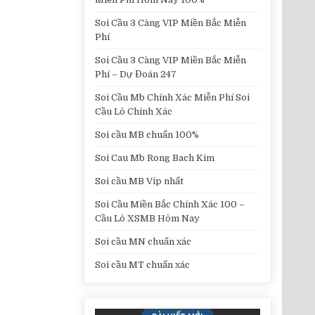
Soi Cầu 3 Càng VIP Miền Bắc Miễn
Phí
Soi Cầu 3 Càng VIP Miền Bắc Miễn
Phí – Dự Đoán 247
Soi Cầu Mb Chính Xác Miễn Phí Soi
Cầu Lô Chính Xác
Soi cầu MB chuẩn 100%
Soi Cau Mb Rong Bach Kim
Soi cầu MB Víp nhất
Soi Cầu Miền Bắc Chính Xác 100 –
Cầu Lô XSMB Hôm Nay
Soi cầu MN chuẩn xác
Soi cầu MT chuẩn xác