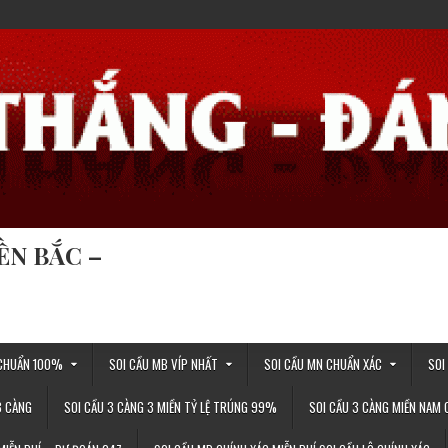
ỀN BẮC –
 CHUẨN 100%
SOI CẦU MB VÍP NHẤT
SOI CẦU MN CHUẨN XÁC
SOI
3 CÀNG
SOI CẦU 3 CÀNG 3 MIỀN TỶ LỆ TRÚNG 99%
SOI CẦU 3 CÀNG MIỀN NAM