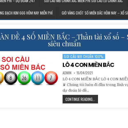
MIỄN PHÍ – DỰ ĐOÁN 247
SOI CẦU MB CHÍNH XÁC MIỄN PHÍ SOI CẦU LÔ CHÍNH XÁC
ỒNG BẠCH KIM 666 HÔM NAY MIỄN PHÍ
GIỜ VÀNG CHỐT SỐ MIỀN BẮC HÔM NAY – XỔ S
ÀN ĐỀ 4 SỐ MIỀN BẮC – Thần tài xổ số – 
siêu chuẩn
SOI CẦU MB CHUẨN 100%
Posted
in
LÔ 4 CON MIỀN BẮC
AUTHOR:
PUBLISHED
ADMIN
15/04/2021
DATE:
LÔ 4 CON MIỀN BẮC LÔ 4 CON MIỀ
♛ Chúng tôi luôn đi đầu trong lĩnh v
dự đoán lô đề…
LÔ
CONTINUE READING...
4
CON
MIỀN
BẮC