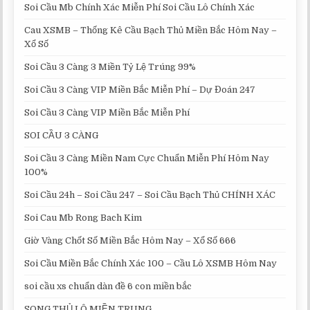
Soi Cầu Mb Chính Xác Miễn Phí Soi Cầu Lô Chính Xác
Cau XSMB – Thống Kê Cầu Bạch Thủ Miền Bắc Hôm Nay –
Xổ Số
Soi Cầu 3 Càng 3 Miền Tỷ Lệ Trúng 99%
Soi Cầu 3 Càng VIP Miền Bắc Miễn Phí – Dự Đoán 247
Soi Cầu 3 Càng VIP Miền Bắc Miễn Phí
SOI CẦU 3 CÀNG
Soi Cầu 3 Càng Miền Nam Cực Chuẩn Miễn Phí Hôm Nay
100%
Soi Cầu 24h – Soi Cầu 247 – Soi Cầu Bạch Thủ CHÍNH XÁC
Soi Cau Mb Rong Bach Kim
Giờ Vàng Chốt Số Miền Bắc Hôm Nay – Xổ Số 666
Soi Cầu Miền Bắc Chính Xác 100 – Cầu Lô XSMB Hôm Nay
soi cầu xs chuẩn dàn đề 6 con miền bắc
SONG THỦ LÔ MIỀN TRUNG