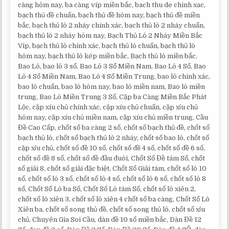
càng hôm nay, ba càng víp miền bắc, bach thu de chinh xac,
bạch thủ đề chuẩn, bạch thủ đề hôm nay, bạch thủ đề miền
bắc, bạch thủ lô 2 nháy chính xác, bạch thủ lô 2 nháy chuẩn,
bạch thủ lô 2 nháy hôm nay, Bạch Thủ Lô 2 Nháy Miền Bắc
Vip, bạch thủ lô chính xác, bạch thủ lô chuẩn, bạch thủ lô
hôm nay, bạch thủ lô kép miền bắc, Bạch thủ lô miền bắc,
Bao Lô, bao lô 3 số, Bao Lô 3 Số Miền Nam, Bao Lô 4 Số, Bao
Lô 4 Số Miền Nam, Bao Lô 4 Số Miền Trung, bao lô chính xác,
bao lô chuẩn, bao lô hôm nay, bao lô miền nam, Bao lô miền
trung, Bao Lô Miền Trung 3 Số, Cặp ba Càng Miền Bắc Phát
Lộc, cặp xíu chủ chính xác, cặp xíu chủ chuẩn, cặp xỉu chủ
hôm nay, cặp xíu chủ miền nam, cặp xíu chủ miền trung, Cầu
Đề Cao Cấp, chốt số ba càng 2 số, chốt số bạch thủ đề, chốt số
bạch thủ lô, chốt số bạch thủ lô 2 nháy, chốt số bao lô, chốt số
cặp xỉu chủ, chốt số đề 10 số, chốt số đề 4 số, chốt số đề 6 số,
chốt số đề 8 số, chốt số đề đầu đuôi, Chốt Số Đề tám Số, chốt
số giải 8, chốt số giải đặc biệt, Chốt Số Giải tám, chốt số lô 10
số, chốt số lô 3 số, chốt số lô 4 số, chốt số lô 6 số, chốt số lô 8
số, Chốt Số Lô ba Số, Chốt Số Lô tám Số, chốt số lô xiên 2,
chốt số lô xiên 3, chốt số lô xiên 4 chốt số ba càng, Chốt Số Lô
Xiên ba, chốt số song thủ đề, chốt số song thủ lô, chốt số xỉu
chủ, Chuyên Gia Soi Cầu, dàn đề 10 số miền bắc, Dàn Đề 12