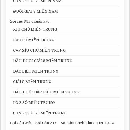
SONG THỦ LÔ MIỀN NAM
ĐUÔI GIẢI 8 MIỀN NAM
Soi cầu MT chuẩn xác
XÍU CHỦ MIỀN TRUNG
BAO LÔ MIỀN TRUNG
CẶP XÍU CHỦ MIỀN TRUNG
ĐẦU ĐUÔI GIẢI 8 MIỀN TRUNG
ĐẶC BIỆT MIỀN TRUNG
GIẢI 8 MIỀN TRUNG
ĐẦU ĐUÔI ĐẶC BIỆT MIỀN TRUNG
LÔ 3 SỐ MIỀN TRUNG
SONG THỦ LÔ MIỀN TRUNG
Soi Cầu 24h – Soi Cầu 247 – Soi Cầu Bạch Thủ CHÍNH XÁC