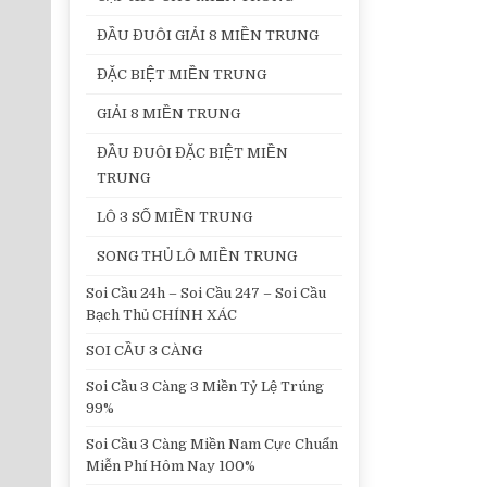
ĐẦU ĐUÔI GIẢI 8 MIỀN TRUNG
ĐẶC BIỆT MIỀN TRUNG
GIẢI 8 MIỀN TRUNG
ĐẦU ĐUÔI ĐẶC BIỆT MIỀN
TRUNG
LÔ 3 SỐ MIỀN TRUNG
SONG THỦ LÔ MIỀN TRUNG
Soi Cầu 24h – Soi Cầu 247 – Soi Cầu
Bạch Thủ CHÍNH XÁC
SOI CẦU 3 CÀNG
Soi Cầu 3 Càng 3 Miền Tỷ Lệ Trúng
99%
Soi Cầu 3 Càng Miền Nam Cực Chuẩn
Miễn Phí Hôm Nay 100%