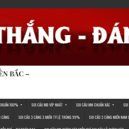
ỀN BẮC –
 CHUẨN 100%
SOI CẦU MB VÍP NHẤT
SOI CẦU MN CHUẨN XÁC
SOI
3 CÀNG
SOI CẦU 3 CÀNG 3 MIỀN TỶ LỆ TRÚNG 99%
SOI CẦU 3 CÀNG MIỀN NAM