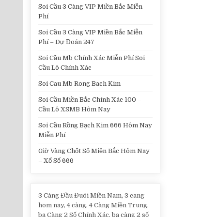
Soi Cầu 3 Càng VIP Miền Bắc Miễn
Phí
Soi Cầu 3 Càng VIP Miền Bắc Miễn
Phí – Dự Đoán 247
Soi Cầu Mb Chính Xác Miễn Phí Soi
Cầu Lô Chính Xác
Soi Cau Mb Rong Bach Kim
Soi Cầu Miền Bắc Chính Xác 100 –
Cầu Lô XSMB Hôm Nay
Soi Cầu Rồng Bạch Kim 666 Hôm Nay
Miễn Phí
Giờ Vàng Chốt Số Miền Bắc Hôm Nay
– Xổ Số 666
3 Càng Đầu Đuôi Miền Nam, 3 cang
hom nay, 4 càng, 4 Càng Miền Trung,
ba Càng 2 Số Chính Xác, ba càng 2 số