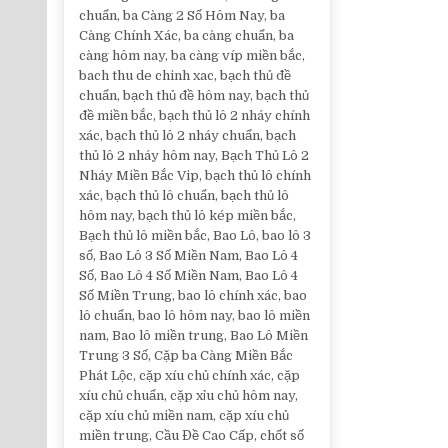
chuẩn, ba Càng 2 Số Hôm Nay, ba
Càng Chính Xác, ba càng chuẩn, ba
càng hôm nay, ba càng víp miền bắc,
bach thu de chinh xac, bạch thủ đề
chuẩn, bạch thủ đề hôm nay, bạch thủ
đề miền bắc, bạch thủ lô 2 nháy chính
xác, bạch thủ lô 2 nháy chuẩn, bạch
thủ lô 2 nháy hôm nay, Bạch Thủ Lô 2
Nháy Miền Bắc Vip, bạch thủ lô chính
xác, bạch thủ lô chuẩn, bạch thủ lô
hôm nay, bạch thủ lô kép miền bắc,
Bạch thủ lô miền bắc, Bao Lô, bao lô 3
số, Bao Lô 3 Số Miền Nam, Bao Lô 4
Số, Bao Lô 4 Số Miền Nam, Bao Lô 4
Số Miền Trung, bao lô chính xác, bao
lô chuẩn, bao lô hôm nay, bao lô miền
nam, Bao lô miền trung, Bao Lô Miền
Trung 3 Số, Cặp ba Càng Miền Bắc
Phát Lộc, cặp xíu chủ chính xác, cặp
xíu chủ chuẩn, cặp xỉu chủ hôm nay,
cặp xíu chủ miền nam, cặp xíu chủ
miền trung, Cầu Đề Cao Cấp, chốt số